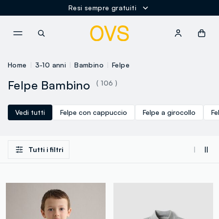
Resi sempre gratuiti
NAVIGATION.ARIA.GOTOMAINCONTENT
NAVIGATION.ARIA.GOTOFOOT
Home
3-10 anni
Bambino
Felpe
Felpe Bambino
( 106 )
Vedi tutti
Felpe con cappuccio
Felpe a girocollo
Fe
Tutti i filtri