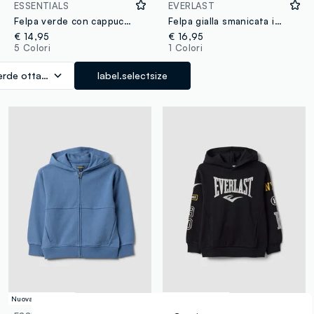
ESSENTIALS
EVERLAST
Felpa verde con cappuccio in puro cotone organico over fit per bambino
Felpa gialla smanicata in puro cotone con cappuccio e logo per bambino
€ 14,95
€ 16,95
5 Colori
1 Colori
erde ottanio
label.selectsize
Nuova Collezione
Nuova Collezione