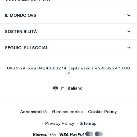
Segui il tuo ordine
Contattaci: 0418520342 (lun-ven 9-
IL MONDO OVS
17)
OVS ❤️ friends
Stampa
FAQ
Store locator
SOSTENIBILITÀ
Careers
Franchising
Scopri il nostro percorso
Cotone Italiano
SEGUICI SUI SOCIAL
Giftcard
Eco Valore
Raccolta abiti usati
Facebook
Instagram
RE-UP
OVS S.p.A, p.iva 04240010274, capitale sociale 290.923.470,00
Youtube
Linkedin
i.v.
it |
italiano
Accessibilità
Gestisci cookie
Cookie Policy
Privacy Policy
Sitemap