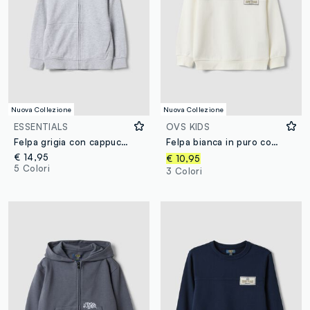
Nuova Collezione
Nuova Collezione
ESSENTIALS
OVS KIDS
Felpa grigia con cappuccio in puro cotone organico over fit per bambino
Felpa bianca in puro cotone organico relaxed fit con stampa per bambino
€ 14,95
€ 10,95
5 Colori
3 Colori