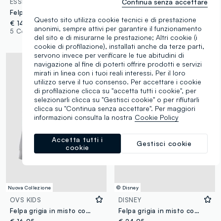
Continua senza accettare
ESSENTIALS
EVERLAST
Felpa azzurra con cappuccio in puro cotone organico over fit per bambino
Felpa nera con cappuccio in puro cotone e stampe decorative per bambino
Questo sito utilizza cookie tecnici e di prestazione
€ 14,95
€ 22,95
anonimi, sempre attivi per garantire il funzionamento
5 Colori
1 Colori
del sito e di misurarne le prestazione; Altri cookie (i
cookie di profilazione), installati anche da terze parti,
servono invece per verificare le tue abitudini di
navigazione al fine di poterti offrire prodotti e servizi
mirati in linea con i tuoi reali interessi. Per il loro
utilizzo serve il tuo consenso. Per accettare i cookie
di profilazione clicca su "accetta tutti i cookie", per
selezionarli clicca su "Gestisci cookie" o per rifiutarli
clicca su "Continua senza accettare". Per maggiori
informazioni consulta la nostra
Cookie Policy
Accetta tutti i
Gestisci cookie
cookie
Nuova Collezione
© Disney
OVS KIDS
DISNEY
Felpa grigia in misto cotone a girocollo e stampa per bambino over fit
Felpa grigia in misto cotone con cappuccio e stampe Mickey per bambino