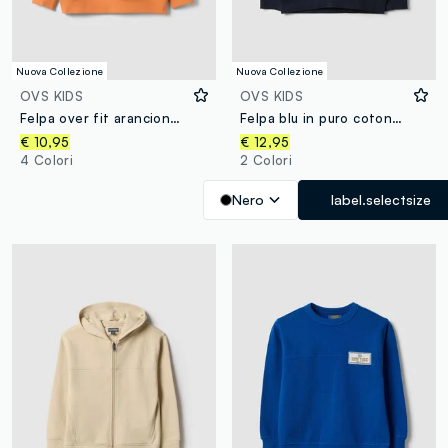
Nuova Collezione
Nuova Collezione
OVS KIDS
OVS KIDS
Felpa over fit arancione in puro cotone con stampa e tasca a marsupio per bambino
Felpa blu in puro cotone con cappuccio e scritta frontale per bambino
€ 10,95
€ 12,95
4 Colori
2 Colori
Nero
label.selectsize