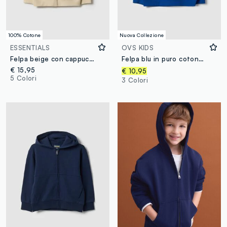
100% Cotone
Nuova Collezione
ESSENTIALS
OVS KIDS
Felpa beige con cappuccio e zip da bambino in puro cotone regular fit
Felpa blu in puro cotone organico relaxed fit con stampa per bambino
€ 15,95
€ 10,95
5 Colori
3 Colori