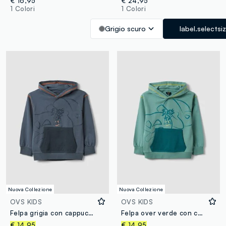
€ 16,95
€ 24,95
1 Colori
1 Colori
Grigio scuro
label.selectsi
Nuova Collezione
Nuova Collezione
OVS KIDS
OVS KIDS
Felpa grigia con cappuccio in puro cotone
Felpa over verde con cappuccio in puro cotone per bambino
€ 14,95
€ 14,95