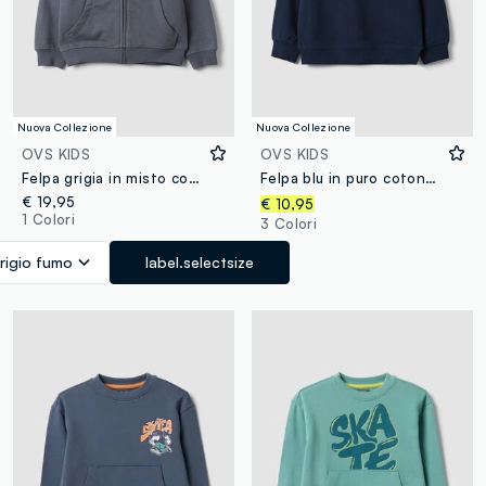
Nuova Collezione
Nuova Collezione
OVS KIDS
OVS KIDS
Felpa grigia in misto cotone con cappuccio regular fit per bambino
Felpa blu in puro cotone organico relaxed fit con stampa per bambino
€ 19,95
€ 10,95
1 Colori
3 Colori
rigio fumo
label.selectsize