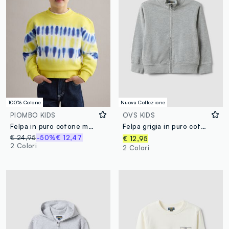
100% Cotone
Nuova Collezione
PIOMBO KIDS
OVS KIDS
Felpa in puro cotone multicolor TieDye da bambino regular fit
Felpa grigia in puro cotone organico con collo rialzato per bambino
€ 24,95
-50%
€ 12,47
€ 12,95
2 Colori
2 Colori