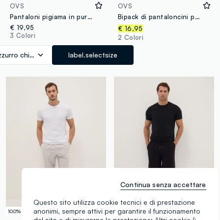
OVS
OVS
Pantaloni pigiama in puro cotone organico azzurro regular fit
Bipack di pantaloncini pigiama multicolor in cotone organico
€ 19,95
€ 16,95
3 Colori
2 Colori
zzurro chiaro
label.selectsize
Continua senza accettare
Questo sito utilizza cookie tecnici e di prestazione
anonimi, sempre attivi per garantire il funzionamento
100% Cotone
100% Cotone
del sito e di misurarne le prestazione; Altri cookie (i