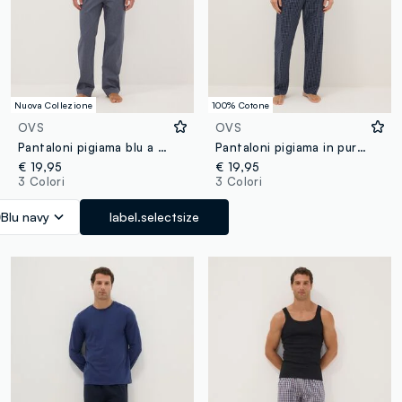
Nuova Collezione
100% Cotone
OVS
OVS
Pantaloni pigiama blu a righe in cotone organico
Pantaloni pigiama in puro cotone organico a quadri multicolor regular fit
€ 19,95
€ 19,95
3 Colori
3 Colori
Blu navy
label.selectsize