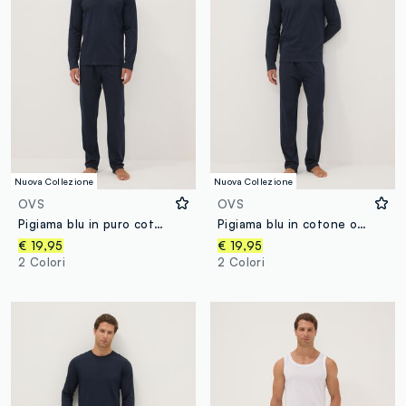
Nuova Collezione
Nuova Collezione
OVS
OVS
Pigiama blu in puro cotone organico con scollo a V regular fit
Pigiama blu in cotone organico
€ 19,95
€ 19,95
2 Colori
2 Colori