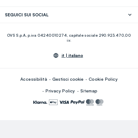
Careers
Franchising
Scopri il nostro percorso
Cotone Italiano
SEGUICI SUI SOCIAL
Giftcard
Eco Valore
Raccolta abiti usati
Facebook
Instagram
RE-UP
OVS S.p.A, p.iva 04240010274, capitale sociale 290.923.470,00
Youtube
Linkedin
i.v.
it |
italiano
Accessibilità
Gestisci cookie
Cookie Policy
Privacy Policy
Sitemap