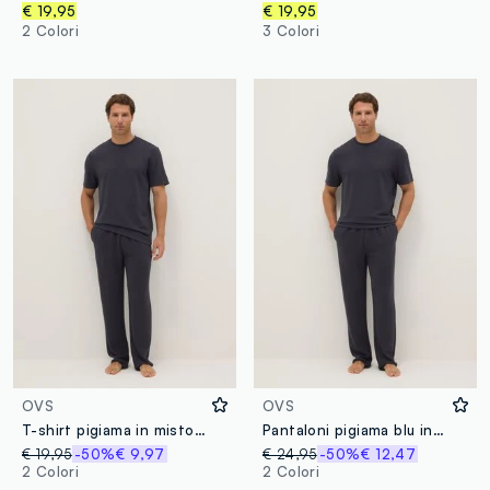
€ 19,95
€ 19,95
2 Colori
3 Colori
OVS
OVS
T-shirt pigiama in misto viscosa nera regular fit
Pantaloni pigiama blu in misto viscosa regular fit
€ 19,95
-50%
€ 9,97
€ 24,95
-50%
€ 12,47
2 Colori
2 Colori