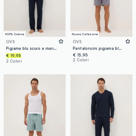
100% Cotone
Nuova Collezione
OVS
OVS
Pigiama blu scuro a maniche lunghe in jersey di puro cotone organico regular fit
Pantaloncini pigiama blu in cotone organico a quadri
€ 15,95
€ 19,95
2 Colori
2 Colori