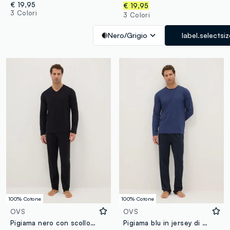
€ 19,95
€ 19,95
3 Colori
3 Colori
Nero/Grigio
label.selectsiz
100% Cotone
100% Cotone
OVS
OVS
Pigiama nero con scollo a V in jersey di puro cotone organico regular fit
Pigiama blu in jersey di puro cotone organico regular fit