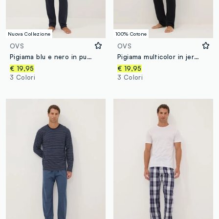
Nuova Collezione
100% Cotone
OVS
OVS
Pigiama blu e nero in puro cotone organico a righe con girocollo
Pigiama multicolor in jersey di puro cotone organico regular fit
€ 19,95
€ 19,95
3 Colori
3 Colori