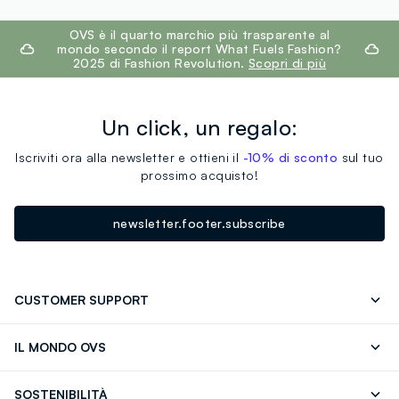
footer.ariatitle
OVS è il quarto marchio più trasparente al
mondo secondo il report What Fuels Fashion?
2025 di Fashion Revolution.
Scopri di più
Un click, un regalo:
Iscriviti ora alla newsletter e ottieni il
-10% di sconto
sul tuo
prossimo acquisto!
newsletter.footer.subscribe
CUSTOMER SUPPORT
Segui il tuo ordine
Contattaci: 0418520342 (lun-ven 9-
IL MONDO OVS
17)
OVS ❤️ friends
Stampa
FAQ
Store locator
SOSTENIBILITÀ