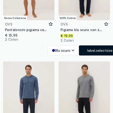
Nuova Collezione
100% Cotone
OVS
OVS
Pantaloncini pigiama verdi a righe in cotone organico
Pigiama blu scuro con scollo a V in jersey di puro cotone organico regular fit
€ 15,95
€ 19,95
2 Colori
2 Colori
Blu scuro
label.selectsize