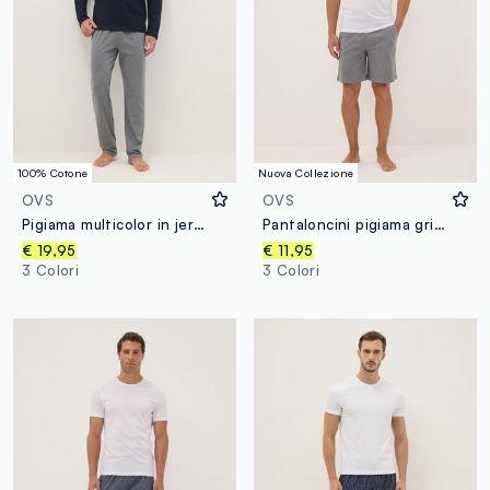
100% Cotone
Nuova Collezione
OVS
OVS
Pigiama multicolor in jersey di puro cotone organico regular fit
Pantaloncini pigiama grigi in cotone organico
€ 19,95
€ 11,95
3 Colori
3 Colori