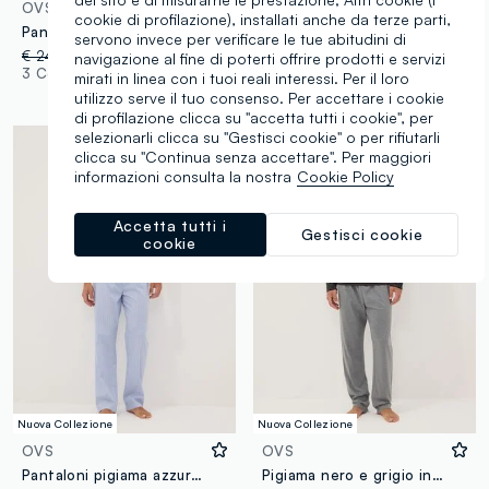
OVS
OVS
cookie di profilazione), installati anche da terze parti,
Pantaloni pigiama lunghi in puro cotone a righe multicolor regular fit
Pantaloncini pigiama neri in jersey di puro cotone organico regular fit
servono invece per verificare le tue abitudini di
€ 24,95
-50%
€ 12,47
navigazione al fine di poterti offrire prodotti e servizi
€ 11,95
3 Colori
mirati in linea con i tuoi reali interessi. Per il loro
3 Colori
utilizzo serve il tuo consenso. Per accettare i cookie
di profilazione clicca su "accetta tutti i cookie", per
selezionarli clicca su "Gestisci cookie" o per rifiutarli
clicca su "Continua senza accettare". Per maggiori
informazioni consulta la nostra
Cookie Policy
Accetta tutti i
Gestisci cookie
cookie
Nuova Collezione
Nuova Collezione
OVS
OVS
Pantaloni pigiama azzurri a righe in cotone organico
Pigiama nero e grigio in puro cotone organico a righe con girocollo