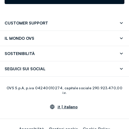
CUSTOMER SUPPORT
Segui il tuo ordine
Contattaci: 0418520342 (lun-ven 9-
IL MONDO OVS
17)
OVS ❤️ friends
Stampa
FAQ
Store locator
SOSTENIBILITÀ
Careers
Franchising
Scopri il nostro percorso
Cotone Italiano
SEGUICI SUI SOCIAL
Giftcard
Eco Valore
Raccolta abiti usati
Facebook
Instagram
RE-UP
OVS S.p.A, p.iva 04240010274, capitale sociale 290.923.470,00
Youtube
Linkedin
i.v.
it |
italiano
Accessibilità
Gestisci cookie
Cookie Policy