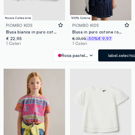
Nuova Collezione
100% Cotone
PIOMBO KIDS
PIOMBO KIDS
Blusa bianca in puro cotone con ricami e scollo arricciato per bambina
Blusa in puro cotone rosa da bambina regular fit
€ 22,95
€ 19,95
-50%
€ 9,97
1 Colori
1 Colori
Rosa pastello
label.selectsi