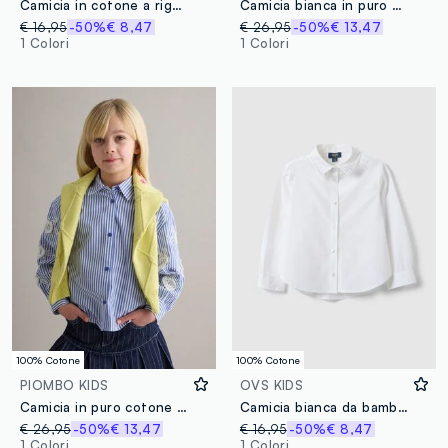
Camicia in cotone a righe multicolor da bambina regular fit
Camicia bianca in puro cotone con ricami floreali regular fit
€ 16,95
-50%
€ 8,47
€ 26,95
-50%
€ 13,47
1 Colori
1 Colori
100% Cotone
100% Cotone
PIOMBO KIDS
OVS KIDS
Camicia in puro cotone a righe multicolor da bambina con applicazioni
Camicia bianca da bambina a maniche lunghe in puro cotone
€ 26,95
-50%
€ 13,47
€ 16,95
-50%
€ 8,47
1 Colori
1 Colori