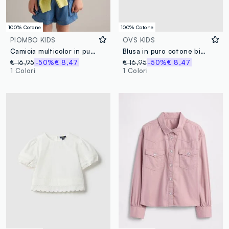
100% Cotone
100% Cotone
PIOMBO KIDS
OVS KIDS
Camicia multicolor in puro cotone da bambina con nodo frontale
Blusa in puro cotone bianca da bambina regular fit con ricami
€ 16,95
-50%
€ 8,47
€ 16,95
-50%
€ 8,47
1 Colori
1 Colori