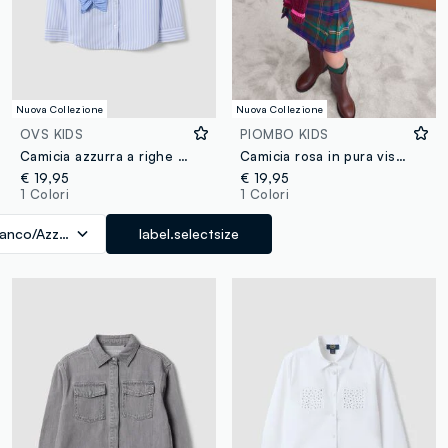
Nuova Collezione
Nuova Collezione
OVS KIDS
PIOMBO KIDS
Camicia azzurra a righe con volant e colletto classico per bambina
Camicia rosa in pura viscosa con fantasia e colletto classico per bambina
€ 19,95
€ 19,95
1 Colori
1 Colori
ianco/Azzurro
label.selectsize