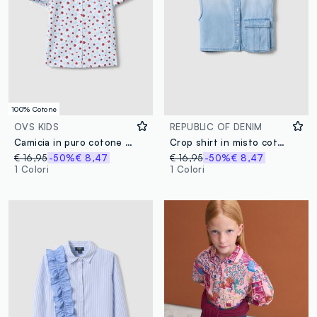
100% Cotone
OVS KIDS
REPUBLIC OF DENIM
Camicia in puro cotone multicolor floreale da bambina regular fit
Crop shirt in misto cotone denim azzurra da bambina regular fit
€ 16,95
-50%
€ 8,47
€ 16,95
-50%
€ 8,47
1 Colori
1 Colori