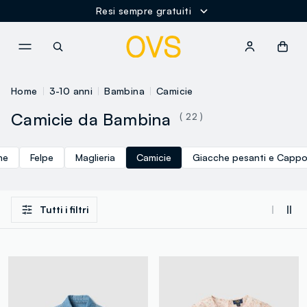
Resi sempre gratuiti
NAVIGATION.ARIA.GOTOMAINCONTENT
NAVIGATION.ARIA.GOTOFOOT
Home
3-10 anni
Bambina
Camicie
Camicie da Bambina
( 22 )
ne
Felpe
Maglieria
Camicie
Giacche pesanti e Cappo
Tutti i filtri