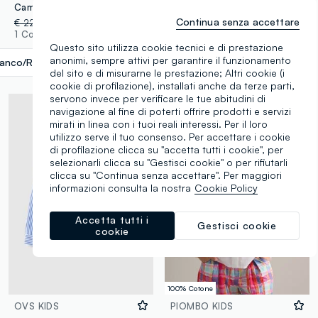
Camicia in puro cotone multicolor da bambina regular fit con fiori
Camicia in puro cotone multicolor da bambina con motivo floreale
Continua senza accettare
€ 22,95
-50%
€ 11,47
€ 24,95
-50%
€ 12,47
1 Colori
1 Colori
Questo sito utilizza cookie tecnici e di prestazione
anonimi, sempre attivi per garantire il funzionamento
ianco/Rosa
label.selectsize
del sito e di misurarne le prestazione; Altri cookie (i
cookie di profilazione), installati anche da terze parti,
servono invece per verificare le tue abitudini di
navigazione al fine di poterti offrire prodotti e servizi
mirati in linea con i tuoi reali interessi. Per il loro
utilizzo serve il tuo consenso. Per accettare i cookie
di profilazione clicca su "accetta tutti i cookie", per
selezionarli clicca su "Gestisci cookie" o per rifiutarli
clicca su "Continua senza accettare". Per maggiori
informazioni consulta la nostra
Cookie Policy
Accetta tutti i
Gestisci cookie
cookie
100% Cotone
OVS KIDS
PIOMBO KIDS