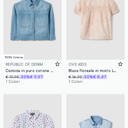
100% Cotone
REPUBLIC OF DENIM
OVS KIDS
Camicia in puro cotone azzurra da bambina regular fit
Blusa floreale in misto Lyocell multicolor da bambina regular fit
€ 19,95
-50%
€ 9,97
€ 16,95
-50%
€ 8,47
1 Colori
1 Colori