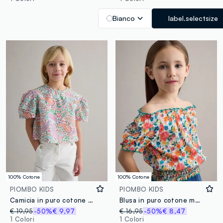
Bianco
label.selectsize
100% Cotone
100% Cotone
PIOMBO KIDS
PIOMBO KIDS
Camicia in puro cotone multicolor da bambina regular fit con fantasia
Blusa in puro cotone multicolor floreale da bambina regular fit
€ 19,95
-50%
€ 9,97
€ 16,95
-50%
€ 8,47
1 Colori
1 Colori