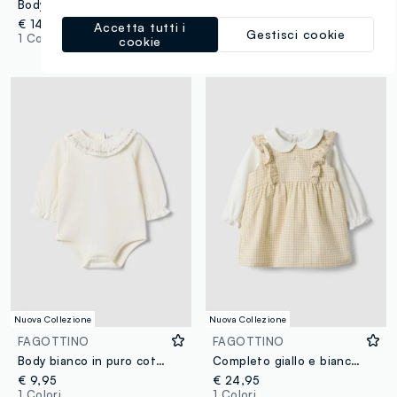
Body beige in puro cotone con colletto a volant per neonata con stampa floreale
Maglia rosa in puro cotone organico con girocollo e stampa animaletti
€ 14,95
€ 5,95
Accetta tutti i
Gestisci cookie
1 Colori
1 Colori
cookie
Nuova Collezione
Nuova Collezione
FAGOTTINO
FAGOTTINO
Body bianco in puro cotone organico con colletto ricamato per neonata
Completo giallo e bianco in puro cotone organico per neonata
€ 9,95
€ 24,95
1 Colori
1 Colori