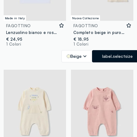
Made in Italy
Nuova Collezione
FAGOTTINO
FAGOTTINO
Lenzuolino bianco e rosa in puro cotone con stampa stelle per neonata
Completo beige in puro cotone organico con stampa Lilo e Stitch per neonata
€ 24,95
€ 18,95
1 Colori
1 Colori
Beige
label.selectsize