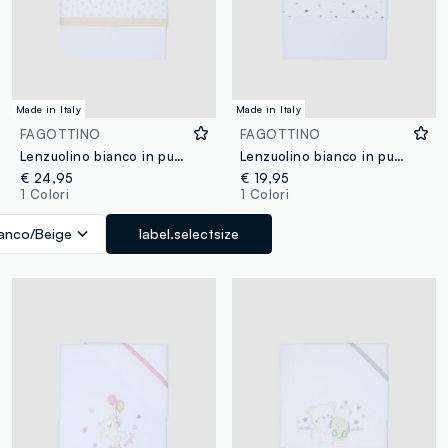
Made in Italy
Made in Italy
FAGOTTINO
FAGOTTINO
Lenzuolino bianco in puro cotone con ricamo riccio per neonati
Lenzuolino bianco in puro cotone con stampa all over
€ 24,95
€ 19,95
1 Colori
1 Colori
anco/Beige
label.selectsize