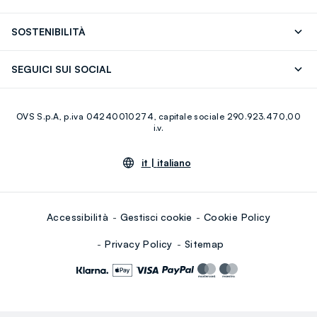
OVS ❤️ friends
Stampa
FAQ
Store locator
SOSTENIBILITÀ
Careers
Franchising
Scopri il nostro percorso
Cotone Italiano
SEGUICI SUI SOCIAL
Giftcard
Eco Valore
Raccolta abiti usati
Facebook
Instagram
RE-UP
OVS S.p.A, p.iva 04240010274, capitale sociale 290.923.470,00
Youtube
Linkedin
i.v.
it |
italiano
Accessibilità
Gestisci cookie
Cookie Policy
Privacy Policy
Sitemap