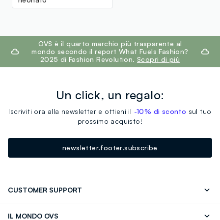
footer.ariatitle
OVS è il quarto marchio più trasparente al
mondo secondo il report What Fuels Fashion?
2025 di Fashion Revolution.
Scopri di più
Un click, un regalo:
Iscriviti ora alla newsletter e ottieni il
-10% di sconto
sul tuo
prossimo acquisto!
newsletter.footer.subscribe
CUSTOMER SUPPORT
Segui il tuo ordine
Contattaci: 0418520342 (lun-ven 9-
IL MONDO OVS
17)