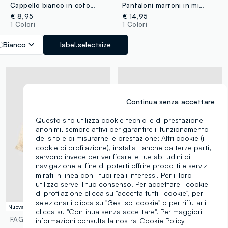
Cappello bianco in cotone organico effetto peluche per neonata
Pantaloni marroni in misto cotone e lyocell animalier per neonata
€ 8,95
€ 14,95
1 Colori
1 Colori
Bianco
label.selectsize
Continua senza accettare
Questo sito utilizza cookie tecnici e di prestazione
anonimi, sempre attivi per garantire il funzionamento
del sito e di misurarne le prestazione; Altri cookie (i
cookie di profilazione), installati anche da terze parti,
servono invece per verificare le tue abitudini di
navigazione al fine di poterti offrire prodotti e servizi
mirati in linea con i tuoi reali interessi. Per il loro
utilizzo serve il tuo consenso. Per accettare i cookie
di profilazione clicca su "accetta tutti i cookie", per
selezionarli clicca su "Gestisci cookie" o per rifiutarli
Nuova Collezione
Nuova Collezione
clicca su "Continua senza accettare". Per maggiori
FAGOTTINO
FAGOTTINO
informazioni consulta la nostra
Cookie Policy