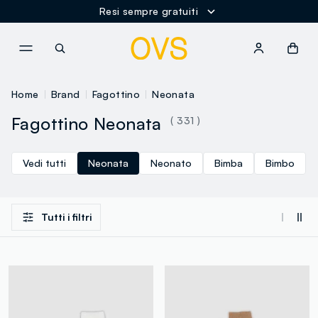
Resi sempre gratuiti
NAVIGATION.ARIA.GOTOMAINCONTENT
NAVIGATION.ARIA.GOTOFOOT
Home
Brand
Fagottino
Neonata
Fagottino Neonata
( 331 )
Vedi tutti
Neonata
Neonato
Bimba
Bimbo
Tutti i filtri