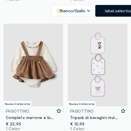
Bianco/Giallo
label.selectsi
Nuova Collezione
Nuova Collezione
FAGOTTINO
FAGOTTINO
Completo marrone e bianco in puro cotone organico con volant per neonata
Tripack di bavaglini multicolor in misto cotone organico con stampa Minnie
€ 22,95
€ 10,95
1 Colori
1 Colori