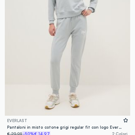
EVERLAST
Pantaloni in misto cotone grigi regular fit con logo Everlast
€ 29,95
-50%
€ 14,97
2 Colori