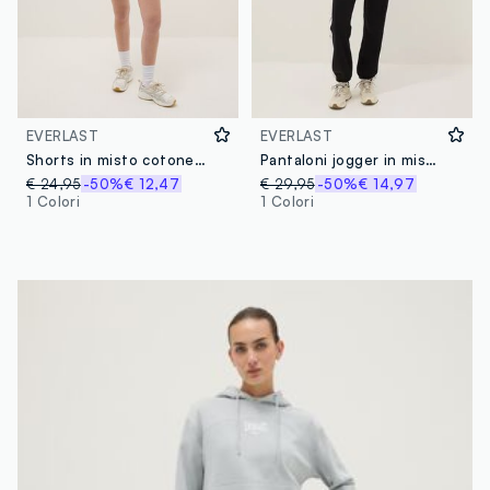
EVERLAST
EVERLAST
Shorts in misto cotone arancioni regular fit con logo Everlast
Pantaloni jogger in misto cotone a righe multicolor regular fit con logo
€ 24,95
-50%
€ 12,47
€ 29,95
-50%
€ 14,97
1 Colori
1 Colori