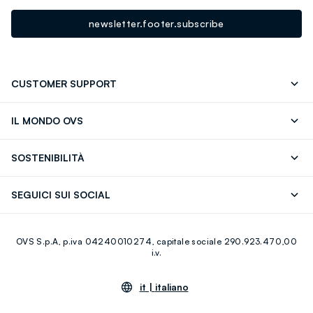
newsletter.footer.subscribe
CUSTOMER SUPPORT
Segui il tuo ordine
Contattaci: 0418520342 (lun-ven 9-
IL MONDO OVS
17)
OVS ❤️ friends
Stampa
FAQ
Store locator
SOSTENIBILITÀ
Careers
Franchising
Scopri il nostro percorso
Cotone Italiano
SEGUICI SUI SOCIAL
Giftcard
Eco Valore
Raccolta abiti usati
Facebook
Instagram
RE-UP
OVS S.p.A, p.iva 04240010274, capitale sociale 290.923.470,00
Youtube
Linkedin
i.v.
it |
italiano