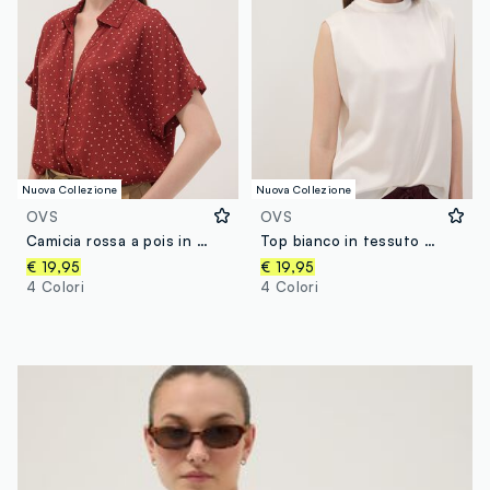
Nuova Collezione
Nuova Collezione
OVS
OVS
Camicia rossa a pois in pura viscosa a maniche corte over fit
Top bianco in tessuto elasticizzato con collo alto
€ 19,95
€ 19,95
4 Colori
4 Colori