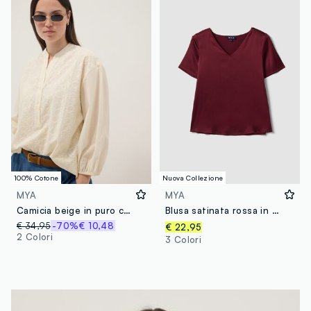
100% Cotone
Nuova Collezione
MYA
MYA
Camicia beige in puro cotone con ricamo
Blusa satinata rossa in tessuto elasticizzato con scollo a V regular fit
€ 34,95
-70%
€ 10,48
€ 22,95
2 Colori
3 Colori