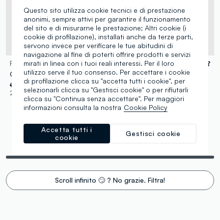
Questo sito utilizza cookie tecnici e di prestazione
anonimi, sempre attivi per garantire il funzionamento
del sito e di misurarne le prestazione; Altri cookie (i
cookie di profilazione), installati anche da terze parti,
servono invece per verificare le tue abitudini di
navigazione al fine di poterti offrire prodotti e servizi
mirati in linea con i tuoi reali interessi. Per il loro
PIOMBO
LES COPAINS
utilizzo serve il tuo consenso. Per accettare i cookie
Collana multicolor con perline e frange
Collana color oro con ciondoli a lettera e cristallo nero
di profilazione clicca su "accetta tutti i cookie", per
€ 19,95
-50%
€ 9,97
€ 12,95
-70%
€ 3,88
selezionarli clicca su "Gestisci cookie" o per rifiutarli
2 Colori
1 Colori
clicca su "Continua senza accettare". Per maggiori
informazioni consulta la nostra
Cookie Policy
Accetta tutti i
Gestisci cookie
cookie
Stai visualizzando 8 di 8 prodotti
Scroll infinito 🙄 ? No grazie. Filtra!