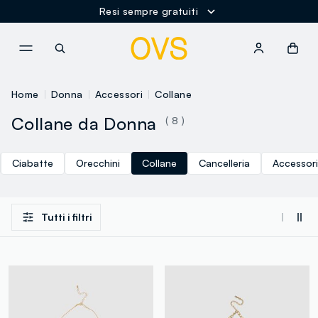
Resi sempre gratuiti
NAVIGATION.ARIA.GOTOMAINCONTENT
NAVIGATION.ARIA.GOTOFOOT
Home
Donna
Accessori
Collane
Collane da Donna
( 8 )
Ciabatte
Orecchini
Collane
Cancelleria
Accessori
Tutti i filtri