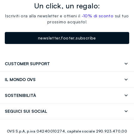
Un click, un regalo:
Iscriviti ora alla newsletter e ottieni il
-10% di sconto
sul tuo
prossimo acquisto!
newsletter.footer.subscribe
CUSTOMER SUPPORT
Segui il tuo ordine
Contattaci: 0418520342 (lun-ven 9-
IL MONDO OVS
17)
OVS ❤️ friends
Stampa
FAQ
Store locator
SOSTENIBILITÀ
Careers
Franchising
Scopri il nostro percorso
Cotone Italiano
SEGUICI SUI SOCIAL
Giftcard
Eco Valore
Raccolta abiti usati
Facebook
Instagram
RE-UP
OVS S.p.A, p.iva 04240010274, capitale sociale 290.923.470,00
Youtube
Linkedin