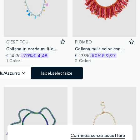
C'EST FOU
PIOMBO
Collana in corda multicolor con pendenti decorativi
Collana multicolor con perline e frange
€ 14,95
-70%
€ 4,48
€ 19,95
-50%
€ 9,97
1 Colori
2 Colori
lu/Azzurro
label.selectsize
Continua senza accettare