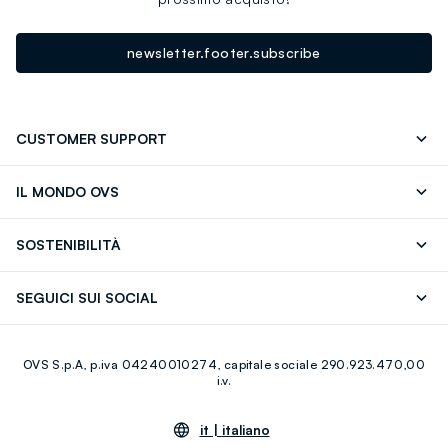
newsletter.footer.subscribe
CUSTOMER SUPPORT
Segui il tuo ordine
Contattaci: 0418520342 (lun-ven 9-
IL MONDO OVS
17)
OVS ❤️ friends
Stampa
FAQ
Store locator
SOSTENIBILITÀ
Careers
Franchising
Scopri il nostro percorso
Cotone Italiano
SEGUICI SUI SOCIAL
Giftcard
Eco Valore
Raccolta abiti usati
Facebook
Instagram
RE-UP
OVS S.p.A, p.iva 04240010274, capitale sociale 290.923.470,00
Youtube
Linkedin
i.v.
it |
italiano