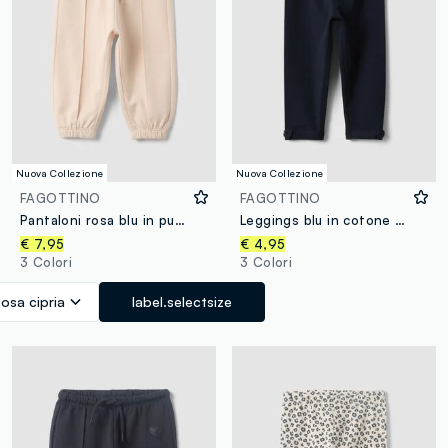
Nuova Collezione
Nuova Collezione
FAGOTTINO
FAGOTTINO
Pantaloni rosa blu in puro cotone con stampa cuore comfort fit per bimba
Leggings blu in cotone organico elasticizzato con fiocchi per bimba
€ 7,95
€ 4,95
3 Colori
3 Colori
osa cipria
label.selectsize