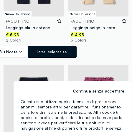
Nuova Collezione
Nuova Collezione
FAGOTTINO
FAGOTTINO
Leggings blu in cotone organico elasticizzato con strass per bimba
Leggings beige in cotone organico elasticizzato con fiocchi per bimba
€ 5,95
€ 4,95
2 Colori
3 Colori
Blu Notte
label.selectsize
Continua senza accettare
Questo sito utilizza cookie tecnici e di prestazione
anonimi, sempre attivi per garantire il funzionamento
del sito e di misurarne le prestazione; Altri cookie (i
cookie di profilazione), installati anche da terze parti,
servono invece per verificare le tue abitudini di
navigazione al fine di poterti offrire prodotti e servizi