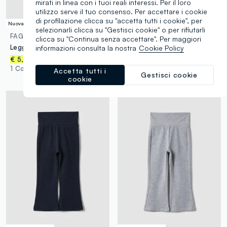
mirati in linea con i tuoi reali interessi. Per il loro
utilizzo serve il tuo consenso. Per accettare i cookie
di profilazione clicca su "accetta tutti i cookie", per
Nuova Collezione
Nuova Collezione
selezionarli clicca su "Gestisci cookie" o per rifiutarli
FAGOTTINO
FAGOTTINO
clicca su "Continua senza accettare". Per maggiori
Leggings blu flare in cotone organico elasticizzato con cuore per bimba
Pantaloni jogger viola in puro cotone con ricamo Lilo & Stitch per bimba
informazioni consulta la nostra
Cookie Policy
€ 10,95
€ 5,95
1 Colori
1 Colori
Accetta tutti i
Gestisci cookie
cookie