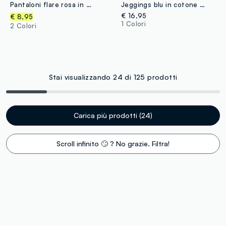
Pantaloni flare rosa in cotone organico elasticizzato per bimba
Jeggings blu in cotone elasticizzato flare fit con brillantini per bimba
€ 16,95
€ 8,95
1 Colori
2 Colori
Stai visualizzando 24 di 125 prodotti
Carica più prodotti (24)
Scroll infinito 🙄 ? No grazie. Filtra!