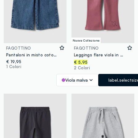
Nuova Collezione
FAGOTTINO
FAGOTTINO
Pantaloni in misto cotone blu da bimba wide leg
Leggings flare viola in misto cotone organico elasticizzato con stampa cuore per bimba
€ 19,95
€ 5,95
1 Colori
2 Colori
Viola malva
label.selectsiz