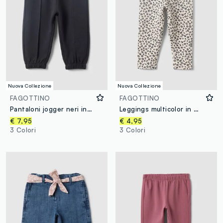
Nuova Collezione
Nuova Collezione
FAGOTTINO
FAGOTTINO
Pantaloni jogger neri in puro cotone con stampa cuore comfort fit per bimba
Leggings multicolor in misto cotone organico con fantasia animalier per bimba
€ 7,95
€ 4,95
3 Colori
3 Colori