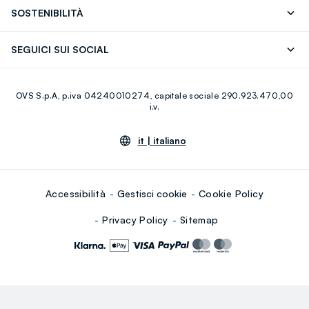
OVS ❤️ friends
Stampa
FAQ
Store locator
SOSTENIBILITÀ
Careers
Franchising
Scopri il nostro percorso
Cotone Italiano
SEGUICI SUI SOCIAL
Giftcard
Eco Valore
Raccolta abiti usati
Facebook
Instagram
RE-UP
OVS S.p.A, p.iva 04240010274, capitale sociale 290.923.470,00
Youtube
Linkedin
i.v.
it |
italiano
Accessibilità
Gestisci cookie
Cookie Policy
Privacy Policy
Sitemap