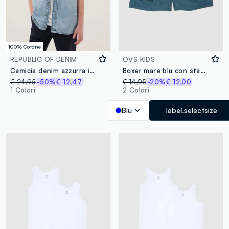
100% Cotone
REPUBLIC OF DENIM
OVS KIDS
Camicia denim azzurra in puro cotone a maniche corte over fit
Boxer mare blu con stampa
€ 24,95
-50%
€ 12,47
€ 14,95
-20%
€ 12,00
1 Colori
2 Colori
Blu
label.selectsize