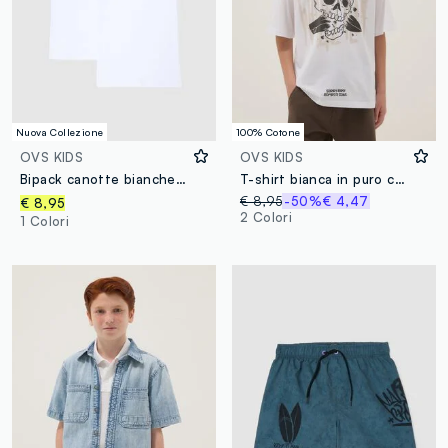
Nuova Collezione
100% Cotone
OVS KIDS
OVS KIDS
Bipack canotte bianche da ragazzo in puro cotone regular fit
T-shirt bianca in puro cotone con stampa
€ 8,95
-50%
€ 4,47
€ 8,95
2 Colori
1 Colori