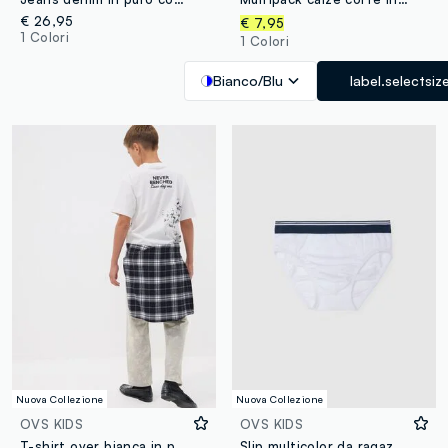
€ 26,95
€ 7,95
1 Colori
1 Colori
Bianco/Blu
label.selectsiz
Nuova Collezione
Nuova Collezione
OVS KIDS
OVS KIDS
T-shirt over bianca in puro cotone con scritta "Never Benched" per ragazzo
Slip multicolor da ragazzo in cotone elasticizzato regular fit