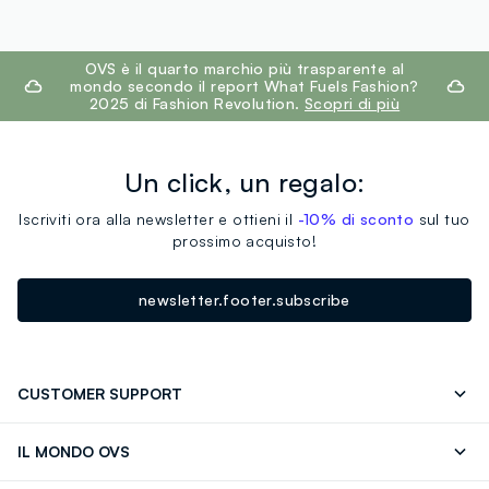
footer.ariatitle
OVS è il quarto marchio più trasparente al
mondo secondo il report What Fuels Fashion?
2025 di Fashion Revolution.
Scopri di più
Un click, un regalo:
Iscriviti ora alla newsletter e ottieni il
-10% di sconto
sul tuo
prossimo acquisto!
newsletter.footer.subscribe
CUSTOMER SUPPORT
Segui il tuo ordine
Contattaci: 0418520342 (lun-ven 9-
IL MONDO OVS
17)