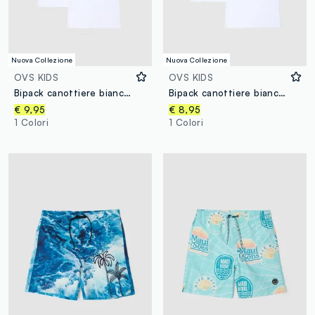
Nuova Collezione
Nuova Collezione
OVS KIDS
OVS KIDS
Bipack canottiere bianche da ragazzo in puro cotone regular fit
Bipack canottiere bianche da ragazzo in puro cotone regular fit
€ 9,95
€ 8,95
1 Colori
1 Colori