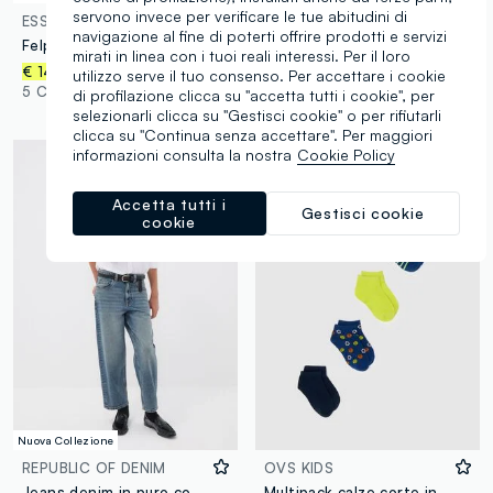
servono invece per verificare le tue abitudini di
ESSENTIALS
OVS KIDS
navigazione al fine di poterti offrire prodotti e servizi
Felpa blu con cappuccio in puro cotone organico regular fit per ragazzo
Completo nero t-shirt e shorts sportivo per ragazzo regular fit
mirati in linea con i tuoi reali interessi. Per il loro
€ 22,95
-50%
€ 11,47
€ 14,95
utilizzo serve il tuo consenso. Per accettare i cookie
1 Colori
5 Colori
di profilazione clicca su "accetta tutti i cookie", per
selezionarli clicca su "Gestisci cookie" o per rifiutarli
clicca su "Continua senza accettare". Per maggiori
informazioni consulta la nostra
Cookie Policy
Accetta tutti i
Gestisci cookie
cookie
Nuova Collezione
REPUBLIC OF DENIM
OVS KIDS
Jeans denim in puro cotone con vita elasticizzata skater fit per ragazzo
Multipack calze corte in misto cotone multicolor da bambino con disegni