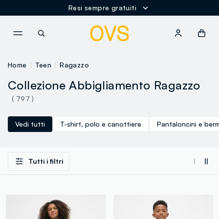
Spedizione Gratuita oltre i 60€
NAVIGATION.ARIA.GOTOMAINCONTENT
NAVIGATION.ARIA.GOTOFOOT
Home
Teen
Ragazzo
Collezione Abbigliamento Ragazzo
( 797 )
Vedi tutti
T-shirt, polo e canottiere
Pantaloncini e ber
Tutti i filtri