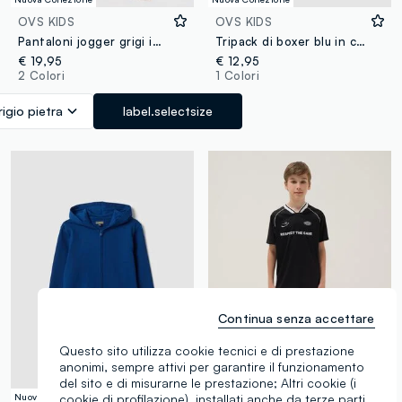
OVS KIDS
OVS KIDS
Pantaloni jogger grigi in puro cotone con grafica "Way Up" per ragazzo
Tripack di boxer blu in cotone organico elasticizzato per bambino
€ 19,95
€ 12,95
2 Colori
1 Colori
igio pietra
label.selectsize
Continua senza accettare
Questo sito utilizza cookie tecnici e di prestazione
anonimi, sempre attivi per garantire il funzionamento
del sito e di misurarne le prestazione; Altri cookie (i
Nuova Collezione
cookie di profilazione), installati anche da terze parti,