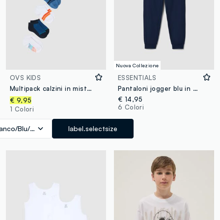
Nuova Collezione
OVS KIDS
ESSENTIALS
Multipack calzini in misto cotone elasticizzato multicolor da bambino
Pantaloni jogger blu in cotone organico
€ 14,95
€ 9,95
6 Colori
1 Colori
anco/Blu/Arancione
label.selectsize