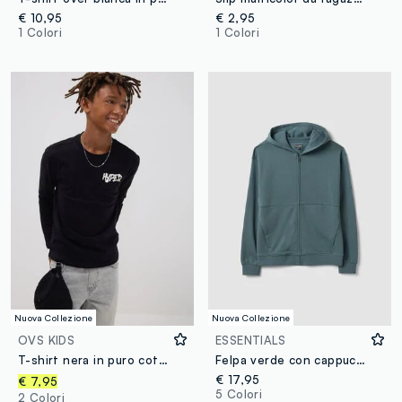
€ 10,95
€ 2,95
1 Colori
1 Colori
Nuova Collezione
Nuova Collezione
OVS KIDS
ESSENTIALS
T-shirt nera in puro cotone organico con stampa "Hyped" per ragazzo
Felpa verde con cappuccio e zip in puro cotone organico per ragazzo relaxed fit
€ 17,95
€ 7,95
5 Colori
2 Colori