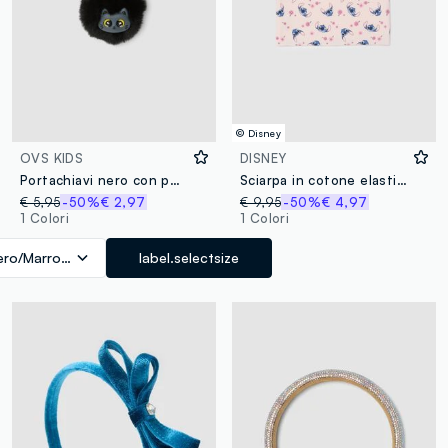
© Disney
OVS KIDS
DISNEY
Portachiavi nero con pompon e gattino per bambina
Sciarpa in cotone elasticizzato multicolor da bambina con stampa
€ 5,95
-50%
€ 2,97
€ 9,95
-50%
€ 4,97
1 Colori
1 Colori
ero/Marrone
label.selectsize