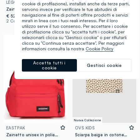
LEGO
ALTAVIA COURT
cookie di profilazione), installati anche da terze parti,
servono invece per verificare le tue abitudini di
Zainetto LEGO blu per bambini
Cappellino sportivo viola in tessuto elasticizzato con visiera ALTAVIA COURT
navigazione al fine di poterti offrire prodotti e servizi
€ 52,00
€ 9,95
mirati in linea con i tuoi reali interessi. Per il loro
2 Colori
1 Colori
utilizzo serve il tuo consenso. Per accettare i cookie
di profilazione clicca su "accetta tutti i cookie", per
selezionarli clicca su "Gestisci cookie" o per rifiutarli
clicca su "Continua senza accettare". Per maggiori
informazioni consulta la nostra
Cookie Policy
Accetta tutti i
Gestisci cookie
cookie
Nuova Collezione
EASTPAK
OVS KIDS
Zainetto unisex in poliammide rosso EASTPAK
Sciarpa beige in cotone elasticizzato con stampa animalier per bambina