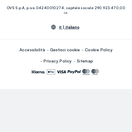
RE-UP
OVS S.p.A, p.iva 04240010274, capitale sociale 290.923.470,00
Youtube
Linkedin
i.v.
it |
italiano
Accessibilità
Gestisci cookie
Cookie Policy
Privacy Policy
Sitemap