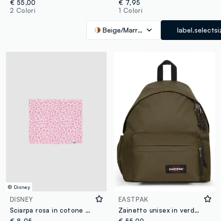
€ 55,00
€ 7,95
2 Colori
1 Colori
Beige/Marrone
label.selectsi
© Disney
DISNEY
EASTPAK
Sciarpa rosa in cotone elasticizzato con fantasia Lilo & Stitch per bambina
Zainetto unisex in verde militare EASTPAK