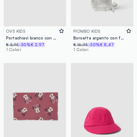
OVS KIDS
PIOMBO KIDS
Portachiavi bianco con pompon e gattino per bambina
Borsetta argento con frange per bimba
€ 5,95
-50%
€ 2,97
€ 16,95
-50%
€ 8,47
1 Colori
1 Colori