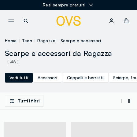
Resi sempre gratuiti
NAVIGATION.ARIA.GOTOMAINCONTENT
NAVIGATION.ARIA.GOTOFOOT
Home
Teen
Ragazza
Scarpe e accessori
Scarpe e accessori da Ragazza
( 46 )
Vedi tutti
Accessori
Cappelli e berretti
Sciarpe, fo
Tutti i filtri