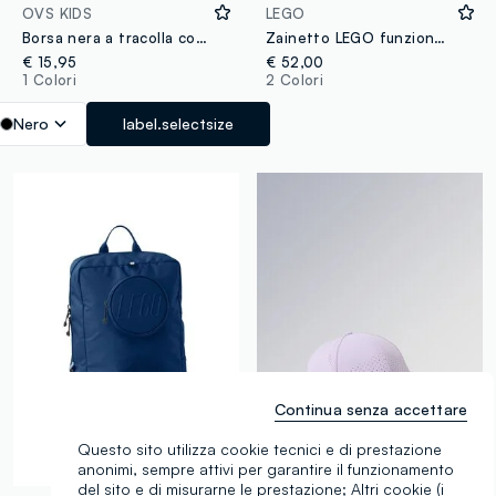
OVS KIDS
LEGO
Borsa nera a tracolla con frange e borchie per bambina e ragazza
Zainetto LEGO funzionale per bambini
€ 15,95
€ 52,00
1 Colori
2 Colori
Nero
label.selectsize
Continua senza accettare
Questo sito utilizza cookie tecnici e di prestazione
anonimi, sempre attivi per garantire il funzionamento
Nuova Collezione
del sito e di misurarne le prestazione; Altri cookie (i