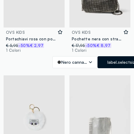
OVS KIDS
OVS KIDS
Portachiavi rosa con pompon effetto per bambina
Pochette nera con strass da bambina
€ 5,95
-50%
€ 2,97
€ 17,95
-50%
€ 8,97
1 Colori
1 Colori
Nero canna di fucile
label.selectsi