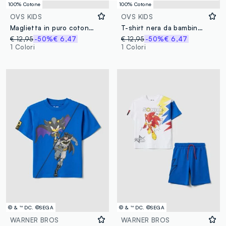
100% Cotone
100% Cotone
OVS KIDS
OVS KIDS
Maglietta in puro cotone azzurra da bambino regular fit con Sonic
T-shirt nera da bambino in puro cotone con stampa Sonic
€ 12,95
-50%
€ 6,47
€ 12,95
-50%
€ 6,47
1 Colori
1 Colori
© & ™ DC. ©SEGA
© & ™ DC. ©SEGA
WARNER BROS
WARNER BROS