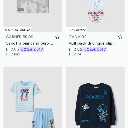
© & ™ DC. ©SEGA
100% Cotone
WARNER BROS
OVS KIDS
Canotta bianca in puro cotone con stampa grafica over fit
Multipack di cinque slip multicolor in cotone organico
€ 12,95
-50%
€ 6,47
€ 10,95
-50%
€ 5,47
1 Colori
1 Colori