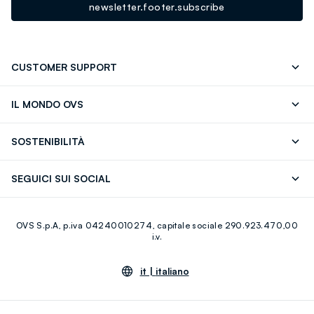
newsletter.footer.subscribe
CUSTOMER SUPPORT
Segui il tuo ordine
Contattaci: 0418520342 (lun-ven 9-
IL MONDO OVS
17)
OVS ❤️ friends
Stampa
FAQ
Store locator
SOSTENIBILITÀ
Careers
Franchising
Scopri il nostro percorso
Cotone Italiano
SEGUICI SUI SOCIAL
Giftcard
Eco Valore
Raccolta abiti usati
Facebook
Instagram
RE-UP
OVS S.p.A, p.iva 04240010274, capitale sociale 290.923.470,00
Youtube
Linkedin
i.v.
it |
italiano