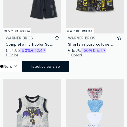
© & ™ DC. ©SEGA
© & ™ DC. ©SEGA
WARNER BROS
WARNER BROS
Completo multicolor Sonic in puro cotone
Shorts in puro cotone multicolor da bambino oversize fit con Sonic
€ 24,95
-50%
€ 12,47
€ 16,95
-50%
€ 8,47
1 Colori
1 Colori
Nero
label.selectsize