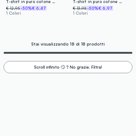
T-shirt in puro cotone gialla da bambino regular fit con Sonic
T-shirt in puro cotone azzurra da bambino regular fit con Sonic
€ 12,95
-50%
€ 6,47
€ 13,95
-50%
€ 6,97
1 Colori
1 Colori
Stai visualizzando 18 di 18 prodotti
Scroll infinito 🙄 ? No grazie. Filtra!