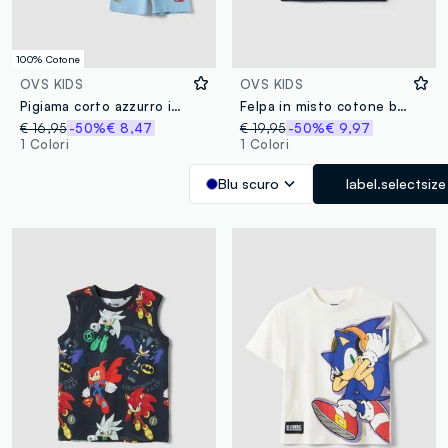
100% Cotone
OVS KIDS
OVS KIDS
Pigiama corto azzurro in puro cotone da bambino con stampe Sonic
Felpa in misto cotone blu da bambino oversize fit con stampa Sonic
€ 16,95
-50%
€ 8,47
€ 19,95
-50%
€ 9,97
1 Colori
1 Colori
Blu scuro
label.selectsize