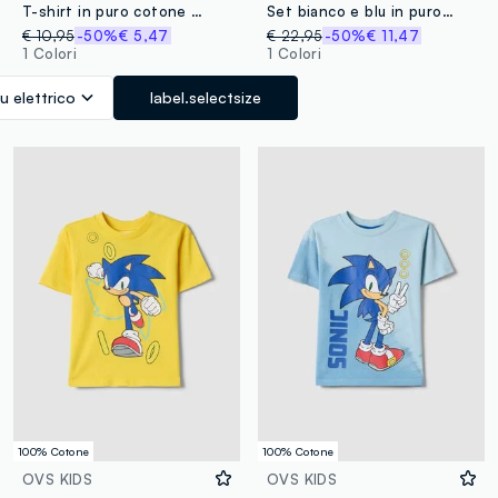
T-shirt in puro cotone blu da bambino oversize fit con stampa Sonic
Set bianco e blu in puro cotone da bambino oversize fit con Sonic
€ 10,95
-50%
€ 5,47
€ 22,95
-50%
€ 11,47
1 Colori
1 Colori
lu elettrico
label.selectsize
100% Cotone
100% Cotone
OVS KIDS
OVS KIDS