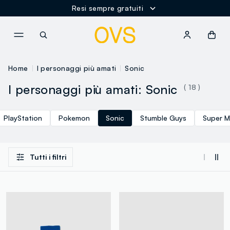
Resi sempre gratuiti
NAVIGATION.ARIA.GOTOMAINCONTENT
NAVIGATION.ARIA.GOTOFOOT
Home
I personaggi più amati
Sonic
I personaggi più amati: Sonic
( 18 )
PlayStation
Pokemon
Sonic
Stumble Guys
Super M
Tutti i filtri