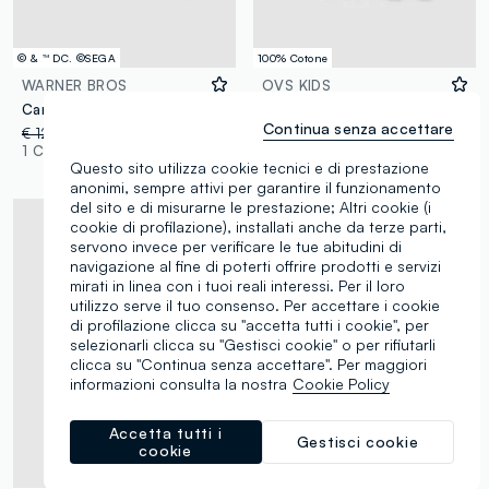
© & ™ DC. ©SEGA
100% Cotone
WARNER BROS
OVS KIDS
Canotta blu in puro cotone con stampa all over Sonic
T-shirt in puro cotone bianca da bambino regular fit con Sonic
Continua senza accettare
€ 12,95
-50%
€ 6,47
€ 12,95
-50%
€ 6,47
1 Colori
1 Colori
Questo sito utilizza cookie tecnici e di prestazione
anonimi, sempre attivi per garantire il funzionamento
del sito e di misurarne le prestazione; Altri cookie (i
cookie di profilazione), installati anche da terze parti,
servono invece per verificare le tue abitudini di
navigazione al fine di poterti offrire prodotti e servizi
mirati in linea con i tuoi reali interessi. Per il loro
utilizzo serve il tuo consenso. Per accettare i cookie
di profilazione clicca su "accetta tutti i cookie", per
selezionarli clicca su "Gestisci cookie" o per rifiutarli
clicca su "Continua senza accettare". Per maggiori
informazioni consulta la nostra
Cookie Policy
Accetta tutti i
Gestisci cookie
cookie