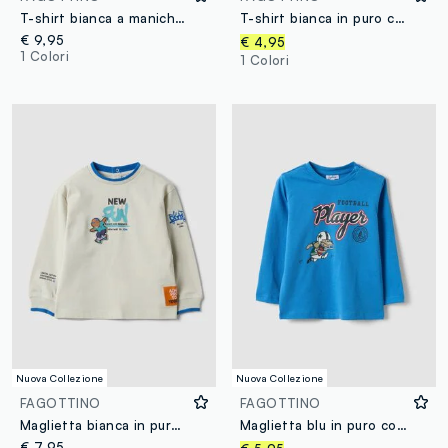
T-shirt bianca a maniche lunghe in puro cotone con stampa MARVEL Spider-Man per bimbo
T-shirt bianca in puro cotone organico con fantasia racing per bimbo
€ 9,95
€ 4,95
1 Colori
1 Colori
Nuova Collezione
Nuova Collezione
FAGOTTINO
FAGOTTINO
Maglietta bianca in puro cotone a maniche lunghe con stampa per bimbo over fit
Maglietta blu in puro cotone organico con stampa cagnolino per bimbo
€ 7,95