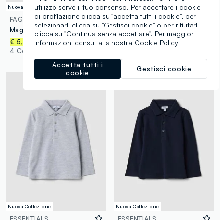
utilizzo serve il tuo consenso. Per accettare i cookie
Nuova Collezione
Nuova Collezione
di profilazione clicca su "accetta tutti i cookie", per
FAGOTTINO
FAGOTTINO
selezionarli clicca su "Gestisci cookie" o per rifiutarli
Maglietta rossa in puro cotone organico con stampa cagnolino per bimbo
Camicia bianca a righe in puro cotone con taschino per bimbo
clicca su "Continua senza accettare". Per maggiori
€ 12,95
€ 5,95
informazioni consulta la nostra
Cookie Policy
1 Colori
4 Colori
Accetta tutti i
Gestisci cookie
cookie
Nuova Collezione
Nuova Collezione
ESSENTIALS
ESSENTIALS