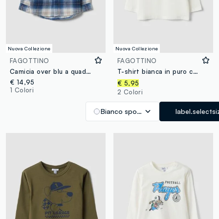
Nuova Collezione
Nuova Collezione
FAGOTTINO
FAGOTTINO
Camicia over blu a quadri con cappuccio in puro cotone per bimbo
T-shirt bianca in puro cotone organico con stampa cagnolino per bimbo
€ 14,95
€ 5,95
1 Colori
2 Colori
Bianco sporco
label.selectsi