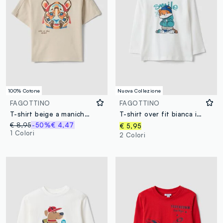
100% Cotone
Nuova Collezione
FAGOTTINO
FAGOTTINO
T-shirt beige a maniche corte in puro cotone per bimbo over fit
T-shirt over fit bianca in puro cotone organico con stampa tigre per bimbo
€ 8,95
-50%
€ 4,47
€ 5,95
1 Colori
2 Colori