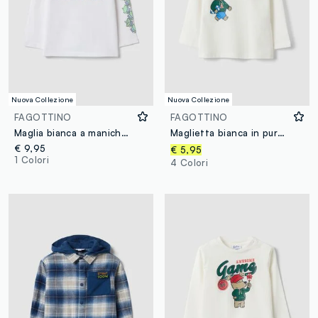
Nuova Collezione
Nuova Collezione
FAGOTTINO
FAGOTTINO
Maglia bianca a maniche lunghe in puro cotone a tema Toy Story per bimbo
Maglietta bianca in puro cotone organico con stampa cagnolino per bimbo
€ 9,95
€ 5,95
1 Colori
4 Colori