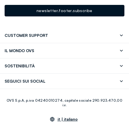
newsletter.footer.subscribe
CUSTOMER SUPPORT
Segui il tuo ordine
Contattaci: 0418520342 (lun-ven 9-
IL MONDO OVS
17)
OVS ❤️ friends
Stampa
FAQ
Store locator
SOSTENIBILITÀ
Careers
Franchising
Scopri il nostro percorso
Cotone Italiano
SEGUICI SUI SOCIAL
Giftcard
Eco Valore
Raccolta abiti usati
Facebook
Instagram
RE-UP
OVS S.p.A, p.iva 04240010274, capitale sociale 290.923.470,00
Youtube
Linkedin
i.v.
it |
italiano