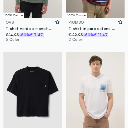
100% Cotone
100% Cotone
OVS
PIOMBO
T-shirt verde a maniche lunghe in puro cotone regular fit
T-shirt in puro cotone a righe multicolor relaxed fit
€ 14,95
-50%
€ 7,47
€ 22,95
-50%
€ 11,47
5 Colori
2 Colori