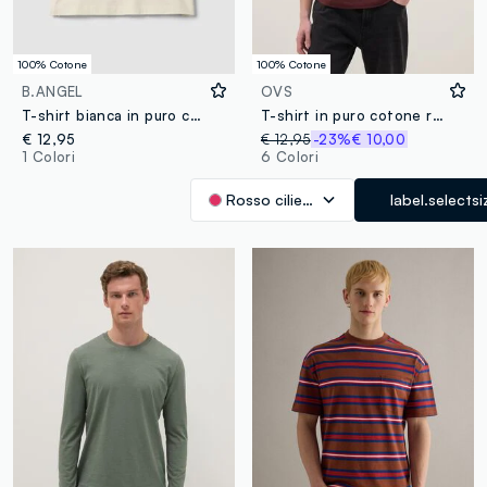
100% Cotone
100% Cotone
B.ANGEL
OVS
T-shirt bianca in puro cotone con stampa frontale Six Seven boxy fit
T-shirt in puro cotone rosso regular fit
€ 12,95
€ 12,95
-23%
€ 10,00
1 Colori
6 Colori
Rosso ciliegia
label.selectsi