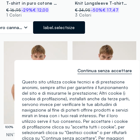
T-shirt in puro cotone nero regular fit con stampa Ducati
Knit Longsleeve T-shirt Black
€ 16,95
-29%
€ 12,00
€ 34,95
-50%
€ 17,47
1 Colori
3 Colori
ro canna di fucile
label.selectsize
Continua senza accettare
Questo sito utilizza cookie tecnici e di prestazione
anonimi, sempre attivi per garantire il funzionamento
del sito e di misurarne le prestazione; Altri cookie (i
cookie di profilazione), installati anche da terze parti,
servono invece per verificare le tue abitudini di
navigazione al fine di poterti offrire prodotti e servizi
mirati in linea con i tuoi reali interessi. Per il loro
utilizzo serve il tuo consenso. Per accettare i cookie
di profilazione clicca su "accetta tutti i cookie", per
100% Cotone
100% Cotone
selezionarli clicca su "Gestisci cookie" o per rifiutarli
NINTENDO
B.ANGEL
clicca su "Continua senza accettare". Per maggiori