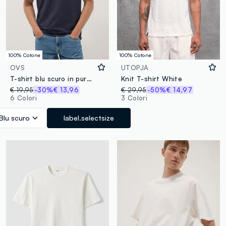
100% Cotone
100% Cotone
OVS
UTOPJA
T-shirt blu scuro in puro cotone relaxed fit
Knit T-shirt White
€ 19,95
-30%
€ 13,96
€ 29,95
-50%
€ 14,97
6 Colori
3 Colori
Blu scuro
label.selectsize