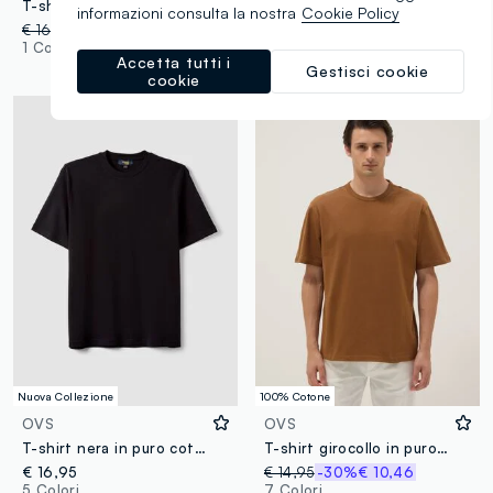
T-shirt bianca a maniche corte in puro cotone regular fit
T-shirt grigia in puro cotone con taschino regular fit
informazioni consulta la nostra
Cookie Policy
€ 16,95
-50%
€ 8,47
€ 14,95
-50%
€ 7,47
1 Colori
5 Colori
Accetta tutti i
Gestisci cookie
cookie
Nuova Collezione
100% Cotone
OVS
OVS
T-shirt nera in puro cotone a maniche corte regular fit
T-shirt girocollo in puro cotone marrone relaxed fit
€ 16,95
€ 14,95
-30%
€ 10,46
5 Colori
7 Colori