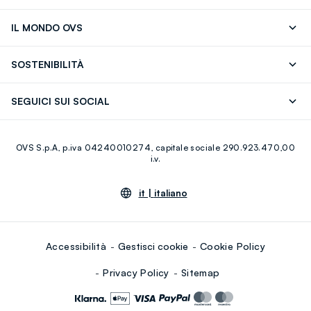
Segui il tuo ordine
Contattaci: 0418520342 (lun-ven 9-
IL MONDO OVS
17)
OVS ❤️ friends
Stampa
FAQ
Store locator
SOSTENIBILITÀ
Careers
Franchising
Scopri il nostro percorso
Cotone Italiano
SEGUICI SUI SOCIAL
Giftcard
Eco Valore
Raccolta abiti usati
Facebook
Instagram
RE-UP
OVS S.p.A, p.iva 04240010274, capitale sociale 290.923.470,00
Youtube
Linkedin
i.v.
it |
italiano
Accessibilità
Gestisci cookie
Cookie Policy
Privacy Policy
Sitemap