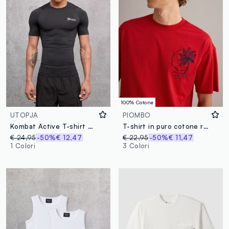
100% Cotone
UTOPJA
PIOMBO
Kombat Active T-shirt Black
T-shirt in puro cotone rossa relaxed fit con ricamo
€ 24,95
-50%
€ 12,47
€ 22,95
-50%
€ 11,47
1 Colori
3 Colori