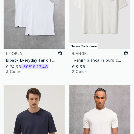
Nuova Collezione
UTOPJA
B.ANGEL
Bipack Everyday Tank Top White
T-shirt bianca in puro cotone girocollo con taschino boxy fit
€ 24,95
-30%
€ 17,46
€ 9,95
3 Colori
2 Colori