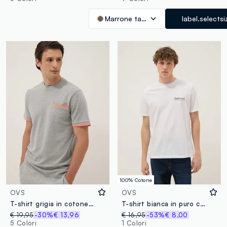
Marrone tabacco
label.selectsi
100% Cotone
OVS
OVS
T-shirt grigia in cotone elasticizzato con taschino
T-shirt bianca in puro cotone con stampa
€ 19,95
-30%
€ 13,96
€ 16,95
-53%
€ 8,00
5 Colori
1 Colori