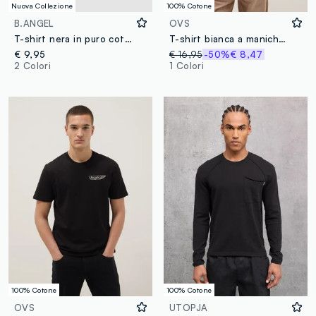
Nuova Collezione
100% Cotone
B.ANGEL
OVS
T-shirt nera in puro cotone girocollo con taschino boxy fit
T-shirt bianca a maniche corte in puro cotone regular fit
€ 9,95
€ 16,95
-50%
€ 8,47
2 Colori
1 Colori
100% Cotone
100% Cotone
OVS
UTOPJA