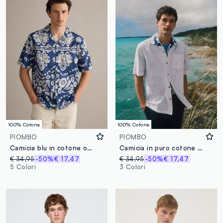
100% Cotone
100% Cotone
PIOMBO
PIOMBO
Camicia blu in cotone organico con stampa all over
Camicia in puro cotone bianca regular fit con righe e taschino
€ 34,95
-50%
€ 17,47
€ 34,95
-50%
€ 17,47
5 Colori
3 Colori