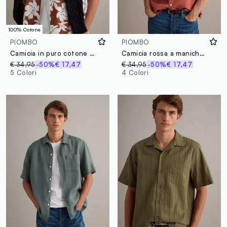
100% Cotone
PIOMBO
PIOMBO
Camicia in puro cotone multicolor regular fit con motivo floreale
Camicia rossa a maniche corte in puro lyocell
€ 34,95
-50%
€ 17,47
€ 34,95
-50%
€ 17,47
5 Colori
4 Colori