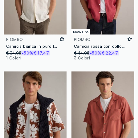
100% Lino
PIOMBO
PIOMBO
Camicia bianca in puro lyocell con collo bowling regular fit
Camicia rossa con collo bowling in puro lino
€ 34,95
-50%
€ 17,47
€ 44,95
-50%
€ 22,47
1 Colori
3 Colori