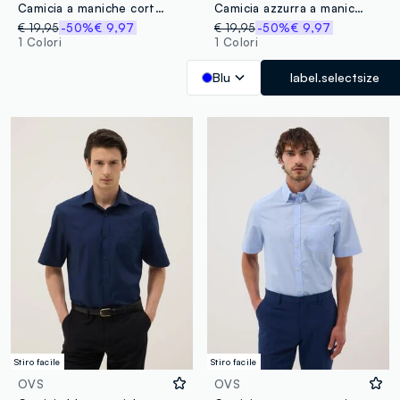
Camicia a maniche corte blu con quadri regular fit easy iron
Camicia azzurra a maniche corte con colletto classico
€ 19,95
-50%
€ 9,97
€ 19,95
-50%
€ 9,97
1 Colori
1 Colori
Blu
label.selectsize
Stiro facile
Stiro facile
OVS
OVS