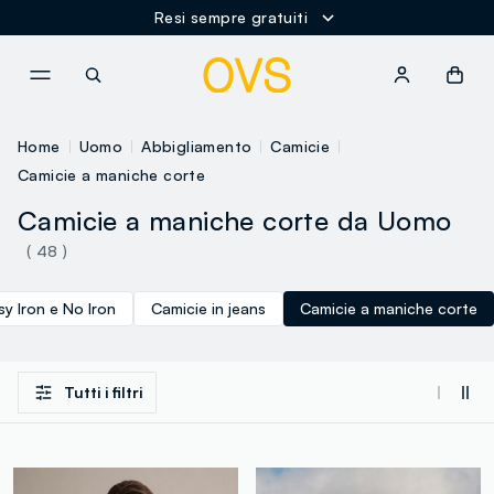
Resi sempre gratuiti
NAVIGATION.ARIA.GOTOMAINCONTENT
NAVIGATION.ARIA.GOTOFOOT
Home
Uomo
Abbigliamento
Camicie
Camicie a maniche corte
Camicie a maniche corte da Uomo
( 48 )
y Iron e No Iron
Camicie in jeans
Camicie a maniche corte
Tutti i filtri