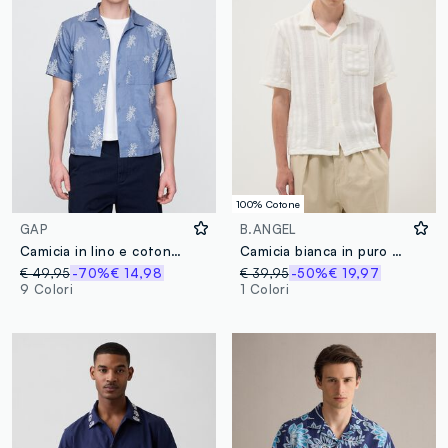
100% Cotone
GAP
B.ANGEL
Camicia in lino e cotone con stampa fiori
Camicia bianca in puro cotone a maniche corte
€ 49,95
-70%
€ 14,98
€ 39,95
-50%
€ 19,97
9 Colori
1 Colori