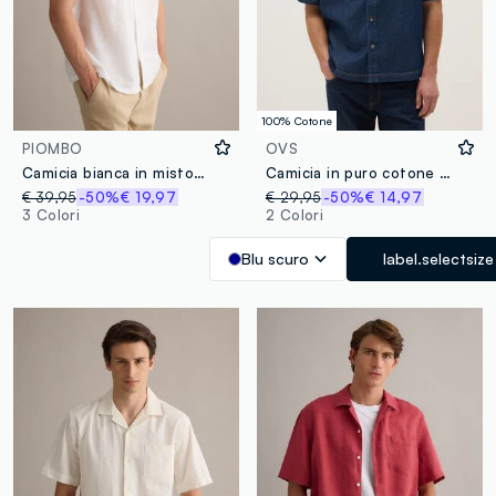
100% Cotone
PIOMBO
OVS
Camicia bianca in misto lino e cotone con collo bowling regular fit
Camicia in puro cotone denim blu regular fit con tasca sul petto
€ 39,95
-50%
€ 19,97
€ 29,95
-50%
€ 14,97
3 Colori
2 Colori
Blu scuro
label.selectsize