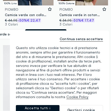
100% Lino
100% Cotone
PIOMBO
PIOMBO
Camicia verde con collo bowling in puro lino regular fit
Camicia verde in cotone organico con collo bowling
€ 44,95
-50%
€ 22,47
€ 34,95
-50%
€ 17,47
3 Colori
3 Colori
erde scuro
label.selectsize
Continua senza accettare
Questo sito utilizza cookie tecnici e di prestazione
anonimi, sempre attivi per garantire il funzionamento
del sito e di misurarne le prestazione; Altri cookie (i
cookie di profilazione), installati anche da terze parti,
servono invece per verificare le tue abitudini di
navigazione al fine di poterti offrire prodotti e servizi
mirati in linea con i tuoi reali interessi. Per il loro
utilizzo serve il tuo consenso. Per accettare i cookie
di profilazione clicca su "accetta tutti i cookie", per
selezionarli clicca su "Gestisci cookie" o per rifiutarli
clicca su "Continua senza accettare". Per maggiori
informazioni consulta la nostra
Cookie Policy
Accetta tutti i
Gestisci cookie