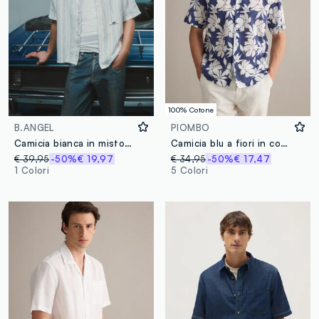
100% Cotone
B.ANGEL
PIOMBO
Camicia bianca in misto cotone a righe over fit
Camicia blu a fiori in cotone organico
€ 39,95
-50%
€ 19,97
€ 34,95
-50%
€ 17,47
1 Colori
5 Colori