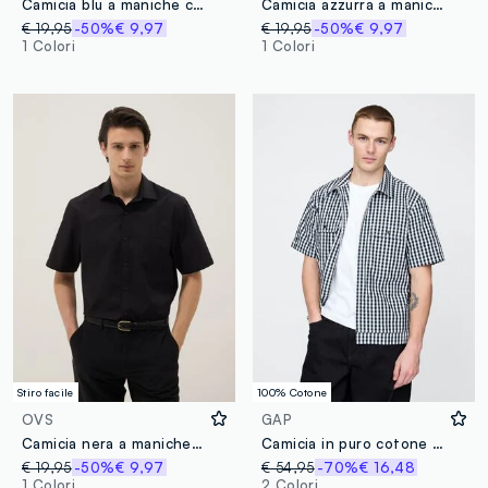
Camicia blu a maniche corte con colletto classico
Camicia azzurra a maniche corte con colletto button down
€ 19,95
-50%
€ 9,97
€ 19,95
-50%
€ 9,97
1 Colori
1 Colori
Stiro facile
100% Cotone
OVS
GAP
Camicia nera a maniche corte con colletto classico
Camicia in puro cotone multicolor a quadri
€ 19,95
-50%
€ 9,97
€ 54,95
-70%
€ 16,48
1 Colori
2 Colori