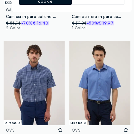
cookie
100% Cotone
100% Cotone
GAP
B.ANGEL
Camicia in puro cotone multicolor a quadri
Camicia nera in puro cotone a maniche corte over fit
€ 54,95
-70%
€ 16,48
€ 39,95
-50%
€ 19,97
2 Colori
1 Colori
Stiro facile
Stiro facile
OVS
OVS