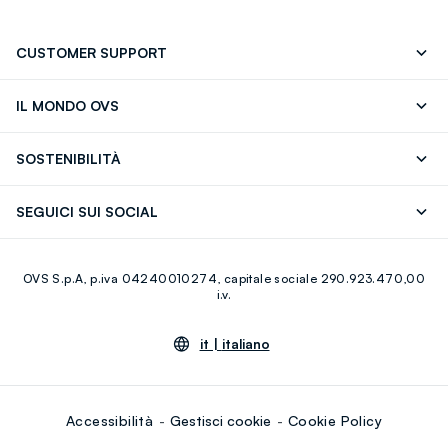
CUSTOMER SUPPORT
Segui il tuo ordine
Contattaci: 0418520342 (lun-ven 9-
IL MONDO OVS
17)
OVS ❤️ friends
Stampa
FAQ
Store locator
SOSTENIBILITÀ
Careers
Franchising
Scopri il nostro percorso
Cotone Italiano
SEGUICI SUI SOCIAL
Giftcard
Eco Valore
Raccolta abiti usati
Facebook
Instagram
RE-UP
OVS S.p.A, p.iva 04240010274, capitale sociale 290.923.470,00
Youtube
Linkedin
i.v.
it |
italiano
Accessibilità
Gestisci cookie
Cookie Policy