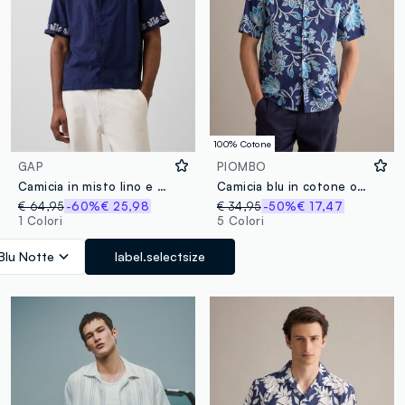
100% Cotone
GAP
PIOMBO
Camicia in misto lino e cotone con fiori ricamati
Camicia blu in cotone organico a maniche corte con stampa floreale
€ 64,95
-60%
€ 25,98
€ 34,95
-50%
€ 17,47
1 Colori
5 Colori
Blu Notte
label.selectsize