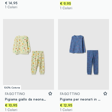
€ 14,95
€ 9,95
1 Colori
1 Colori
100% Cotone
FAGOTTINO
FAGOTTINO
Pigiama giallo da neonato in puro cotone regular fit con stampe
Pigiama per neonati in misto cotone blu regular fit con dinosauri
€ 10,95
€ 12,95
1 Colori
1 Colori