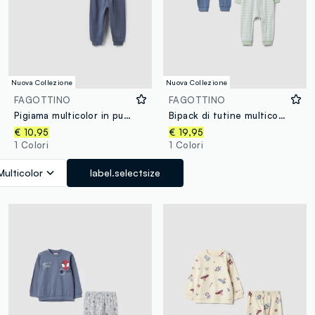
Nuova Collezione
Nuova Collezione
FAGOTTINO
FAGOTTINO
Pigiama multicolor in puro cotone organico con maglia a righe per neonato e bimbo
Bipack di tutine multicolor in misto cotone organico elasticizzato per neonato
€ 10,95
€ 19,95
1 Colori
1 Colori
Multicolor
label.selectsize