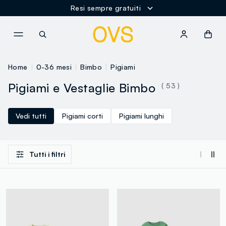
Resi sempre gratuiti
NAVIGATION.ARIA.GOTOMAINCONTENT
NAVIGATION.ARIA.GOTOFOOT
Home
0-36 mesi
Bimbo
Pigiami
Pigiami e Vestaglie Bimbo
( 53 )
Vedi tutti
Pigiami corti
Pigiami lunghi
Tutti i filtri