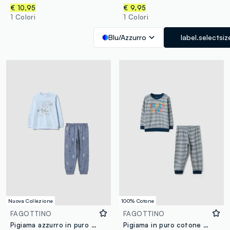
€ 10,95
€ 9,95
1 Colori
1 Colori
Blu/Azzurro
label.selectsiz
Nuova Collezione
100% Cotone
FAGOTTINO
FAGOTTINO
Pigiama azzurro in puro cotone organico con stampa Toy Story per neonato e bimbo
Pigiama in puro cotone a righe multicolor da neonato con stampa