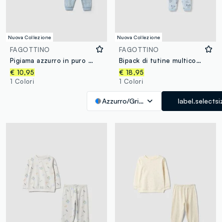
Nuova Collezione
Nuova Collezione
FAGOTTINO
FAGOTTINO
Pigiama azzurro in puro cotone organico a girocollo per neonato e bimbo
Bipack di tutine multicolor in misto cotone con bottoni a pressione per neonato
€ 10,95
€ 18,95
1 Colori
1 Colori
Azzurro/Grigio
label.selectsi