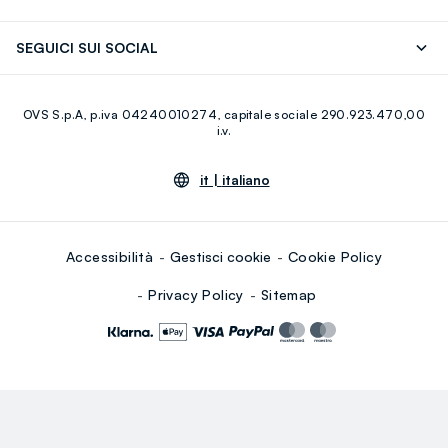
Careers
Franchising
Scopri il nostro percorso
Cotone Italiano
SEGUICI SUI SOCIAL
Giftcard
Eco Valore
Raccolta abiti usati
Facebook
Instagram
RE-UP
OVS S.p.A, p.iva 04240010274, capitale sociale 290.923.470,00
Youtube
Linkedin
i.v.
it |
italiano
Accessibilità
Gestisci cookie
Cookie Policy
Privacy Policy
Sitemap