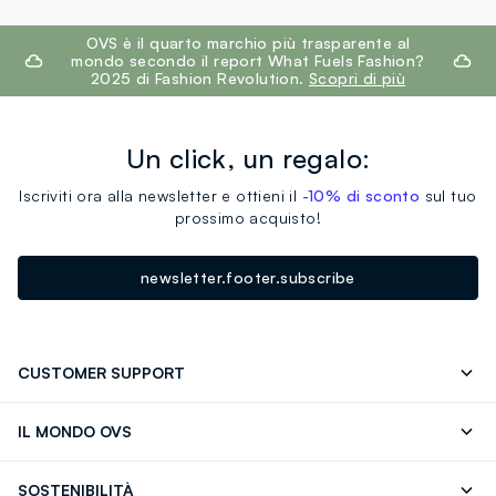
footer.ariatitle
OVS è il quarto marchio più trasparente al
mondo secondo il report What Fuels Fashion?
2025 di Fashion Revolution.
Scopri di più
Un click, un regalo:
Iscriviti ora alla newsletter e ottieni il
-10% di sconto
sul tuo
prossimo acquisto!
newsletter.footer.subscribe
CUSTOMER SUPPORT
Segui il tuo ordine
Contattaci: 0418520342 (lun-ven 9-
IL MONDO OVS
17)
OVS ❤️ friends
Stampa
FAQ
Store locator
SOSTENIBILITÀ