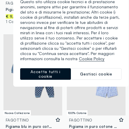
Questo sito utilizza cookie tecnici e di prestazione
FAGOTTINO
FAGOTTINO
anonimi, sempre attivi per garantire il funzionamento
Pigiama multicolor in puro cotone organico a righe con scritte ricamate
Bipack di tutine multicolor con stampa animaletti per neonato
del sito e di misurarne le prestazione; Altri cookie (i
€ 9,95
€ 18,95
cookie di profilazione), installati anche da terze parti,
1 Colori
1 Colori
servono invece per verificare le tue abitudini di
navigazione al fine di poterti offrire prodotti e servizi
mirati in linea con i tuoi reali interessi. Per il loro
utilizzo serve il tuo consenso. Per accettare i cookie
di profilazione clicca su "accetta tutti i cookie", per
selezionarli clicca su "Gestisci cookie" o per rifiutarli
clicca su "Continua senza accettare". Per maggiori
informazioni consulta la nostra
Cookie Policy
Accetta tutti i
Gestisci cookie
cookie
Nuova Collezione
100% Cotone
FAGOTTINO
FAGOTTINO
Pigiama blu in puro cotone organico con pantaloni a quadri per neonato
Pigiama in puro cotone multicolor da neonato regular fit con stampe