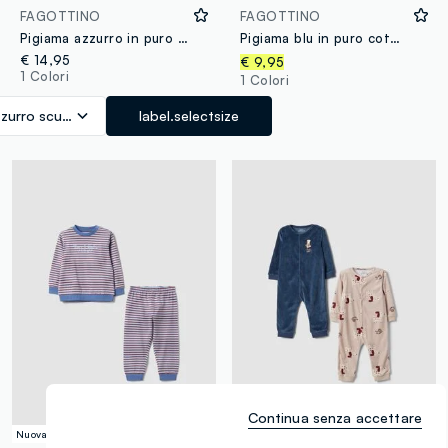
FAGOTTINO
FAGOTTINO
Pigiama azzurro in puro cotone organico con stampa Mickey Mouse
Pigiama blu in puro cotone organico con stampa cagnolini per neonato
€ 14,95
€ 9,95
1 Colori
1 Colori
zurro scuro
label.selectsize
Continua senza accettare
Nuova Collezione
Nuova Collezione