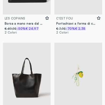
LES COPAINS
C'EST FOU
Borsa a mano nera dal design strutturato
Portachiavi a forma di cuore beige
€ 49,95
-50%
€ 24,97
€ 7,95
-70%
€ 2,38
2 Colori
2 Colori