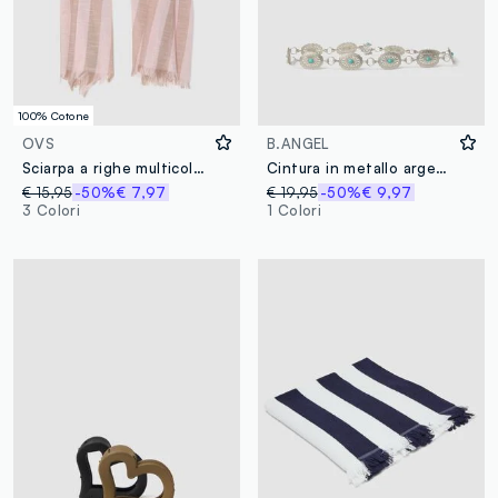
100% Cotone
OVS
B.ANGEL
Sciarpa a righe multicolor in puro cotone
Cintura in metallo argento con pietre turchesi
€ 15,95
-50%
€ 7,97
€ 19,95
-50%
€ 9,97
3 Colori
1 Colori