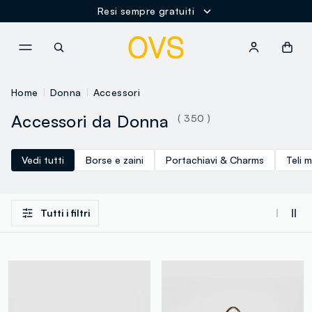
Resi sempre gratuiti
NAVIGATION.ARIA.GOTOMAINCONTENT
NAVIGATION.ARIA.GOTOFOOT
Home
Donna
Accessori
Accessori da Donna
( 350 )
Vedi tutti
Borse e zaini
Portachiavi & Charms
Teli 
Tutti i filtri