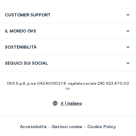
CUSTOMER SUPPORT
Segui il tuo ordine
Contattaci: 0418520342 (lun-ven 9-
IL MONDO OVS
17)
OVS ❤️ friends
Stampa
FAQ
Store locator
SOSTENIBILITÀ
Careers
Franchising
Scopri il nostro percorso
Cotone Italiano
SEGUICI SUI SOCIAL
Giftcard
Eco Valore
Raccolta abiti usati
Facebook
Instagram
RE-UP
OVS S.p.A, p.iva 04240010274, capitale sociale 290.923.470,00
Youtube
Linkedin
i.v.
it |
italiano
Accessibilità
Gestisci cookie
Cookie Policy