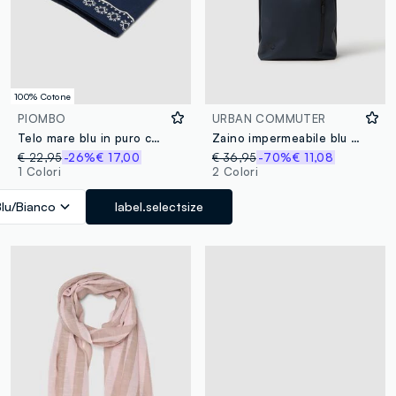
100% Cotone
PIOMBO
URBAN COMMUTER
Telo mare blu in puro cotone con stampa decorativa
Zaino impermeabile blu con zip e tasca frontale
€ 22,95
-26%
€ 17,00
€ 36,95
-70%
€ 11,08
1 Colori
2 Colori
Blu/Bianco
label.selectsize