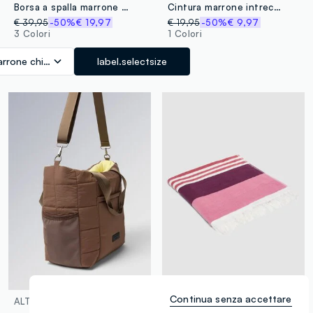
Borsa a spalla marrone dal design minimal
Cintura marrone intrecciata con perline e pietre decorative
€ 39,95
-50%
€ 19,97
€ 19,95
-50%
€ 9,97
3 Colori
1 Colori
rrone chiaro
label.selectsize
100% Cotone
Continua senza accettare
ALTAVIA STUDIO
OVS