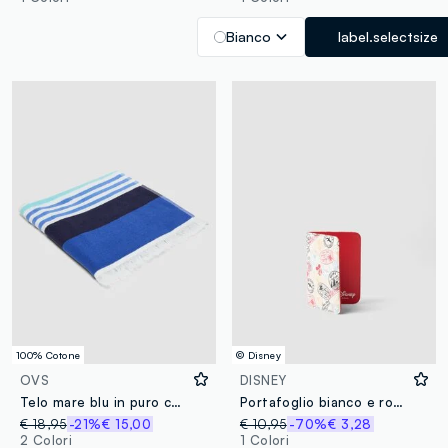
Bianco
label.selectsize
100% Cotone
© Disney
OVS
DISNEY
Telo mare blu in puro cotone a righe
Portafoglio bianco e rosso con stampe Disney
€ 18,95
-21%
€ 15,00
€ 10,95
-70%
€ 3,28
2 Colori
1 Colori