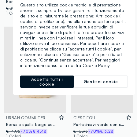
Borsa shopper imbottita ALTAVIA STUDIO
Telo mare rosa in puro cotone a righe
Questo sito utilizza cookie tecnici e di prestazione
€ 39,95
-30%
€ 27,96
€ 18,95
-21%
€ 15,00
anonimi, sempre attivi per garantire il funzionamento
1 Colori
2 Colori
del sito e di misurarne le prestazione; Altri cookie (i
cookie di profilazione), installati anche da terze parti,
servono invece per verificare le tue abitudini di
navigazione al fine di poterti offrire prodotti e servizi
mirati in linea con i tuoi reali interessi. Per il loro
utilizzo serve il tuo consenso. Per accettare i cookie
di profilazione clicca su "accetta tutti i cookie", per
selezionarli clicca su "Gestisci cookie" o per rifiutarli
clicca su "Continua senza accettare". Per maggiori
informazioni consulta la nostra
Cookie Policy
Accetta tutti i
Gestisci cookie
cookie
URBAN COMMUTER
C'EST FOU
Borsa a spalla beige con tracolla regolabile
Portachiavi verde con cactus e perline
€ 14,95
-70%
€ 4,48
€ 10,95
-70%
€ 3,28
1 Colori
1 Colori