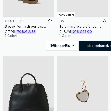
100% Cotone
C'EST FOU
OVS
Bipack fermagli per capelli nero e marrone a forma di cuore
Telo mare blu e bianco in puro cotone con frange
€ 7,95
-70%
€ 2,38
€ 18,95
-21%
€ 15,00
1 Colori
1 Colori
Bianco/Blu
label.selectsiz