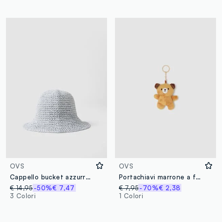
OVS
OVS
Cappello bucket azzurro in puro tessuto carta
Portachiavi marrone a forma di orsetto
€ 14,95
-50%
€ 7,47
€ 7,95
-70%
€ 2,38
3 Colori
1 Colori