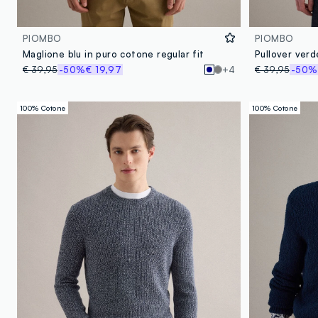
PIOMBO
PIOMBO
Maglione blu in puro cotone regular fit
Pullover verd
€ 39,95
-50%
€ 19,97
+4
€ 39,95
-50%
100% Cotone
100% Cotone