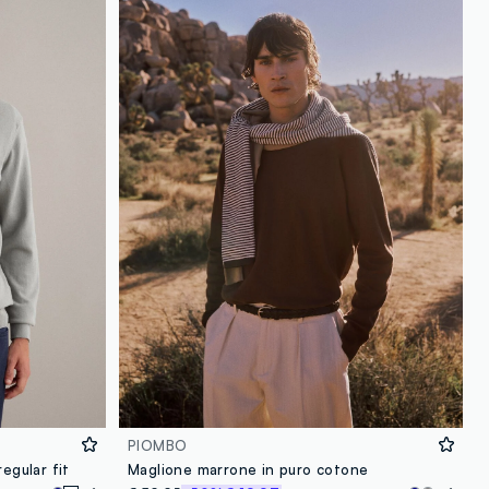
loyalty.guest.discoverpagelink
PIOMBO
egular fit
Maglione marrone in puro cotone