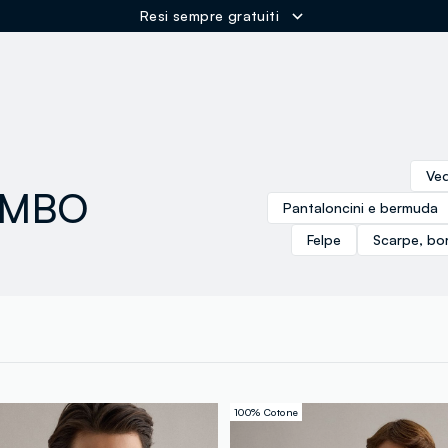
Spedizione Gratuita oltre i 60€
ER
Ved
IOMBO
Pantaloncini e bermuda
Felpe
Scarpe, bo
100% Cotone