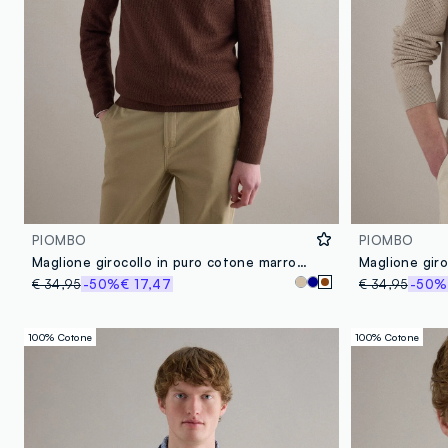
PIOMBO
PIOMBO
Maglione girocollo in puro cotone marrone regular fit
€ 34,95
-50%
€ 17,47
€ 34,95
-50%
100% Cotone
100% Cotone