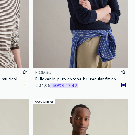
PIOMBO
Maglione in puro cotone a righe multicolor regular fit
Pullover in puro cotone blu regular fit con collo a polo
€ 34,95
-50%
€ 17,47
100% Cotone