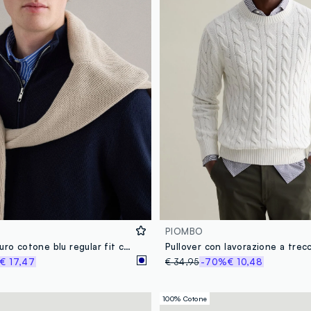
PIOMBO
Maglione in puro cotone blu regular fit con collo alto e zip
Pullover con lavorazione a trecc
€ 17,47
€ 34,95
-70%
€ 10,48
100% Cotone