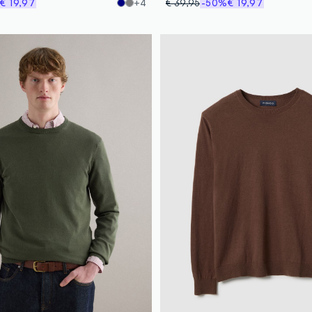
€ 19,97
+4
€ 39,95
-50%
€ 19,97