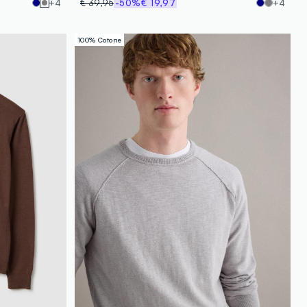
+4
€ 39,95
-50%
€ 19,97
+4
100% Cotone