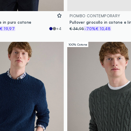
PIOMBO CONTEMPORARY
e in puro cotone
€ 19,97
+4
€ 34,95
-70%
€ 10,48
100% Cotone