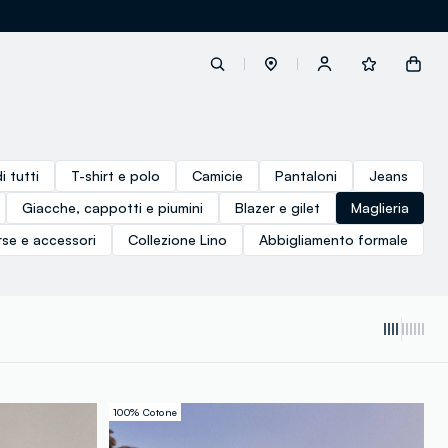
label.account.login
i tutti
T-shirt e polo
Camicie
Pantaloni
Jeans
Giacche, cappotti e piumini
Blazer e gilet
Maglieria
button.loginandregister
rse e accessori
Collezione Lino
Abbigliamento formale
button.order.tracking
loyalty.euro.points
100% Cotone
loyalty.guest.message