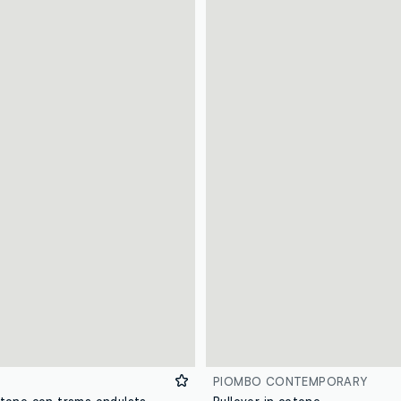
PIOMBO CONTEMPORARY
otone con trama ondulata
Pullover in cotone