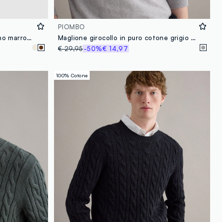
PIOMBO
Pullover girocollo in cotone e lino marrone regular fit
Maglione girocollo in puro cotone grigio regular fit
€ 29,95
-50%
€ 14,97
100% Cotone