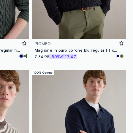
PIOMBO
Maglione in puro cotone verde regular fit con design intrecciato
Maglione in puro cotone blu regular fit con design intrecciato
€ 34,95
-50%
€ 17,47
100% Cotone