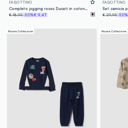
FAGOTTINO
FAGOTTINO
Completo jogging rosso Ducati in cotone elasticizzato per bimbo regular fit
€ 18,95
-50%
€ 9,47
€ 29,95
-50
Nuova Collezione
Nuova Collezione