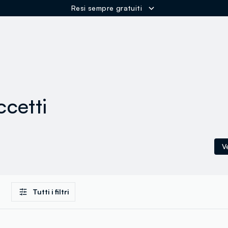
Resi sempre gratuiti
ER
ccetti
V
Tutti i filtri