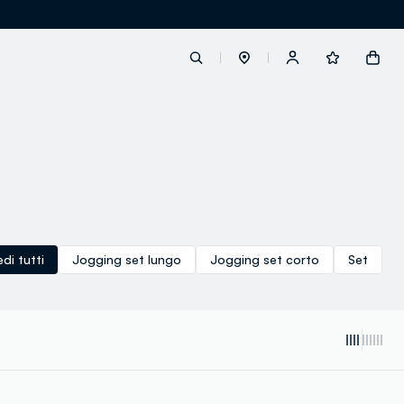
label.account.login
button.loginandregister
button.order.tracking
edi tutti
Jogging set lungo
Jogging set corto
Set
loyalty.euro.points
loyalty.guest.message