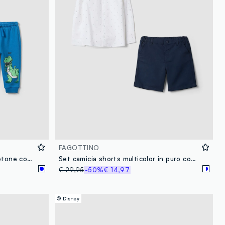
FAGOTTINO
Completo jogging blu in puro cotone con stampe Toy Story per bimbo
Set camicia shorts multicolor in puro cotone da bimbo
€ 29,95
-50%
€ 14,97
© Disney