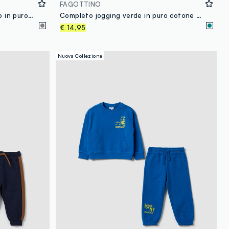
FAGOTTINO
Completo over fit jogging grigio in puro cotone con stampa MARVEL Spider-Man per bimbo
Completo jogging verde in puro cotone per bimbo
€ 14,95
Nuova Collezione