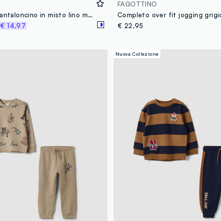
FAGOTTINO
Set camicia pantaloncino in misto lino multicolor da bimbo regular fit
%
€ 14,97
€ 22,95
Nuova Collezione