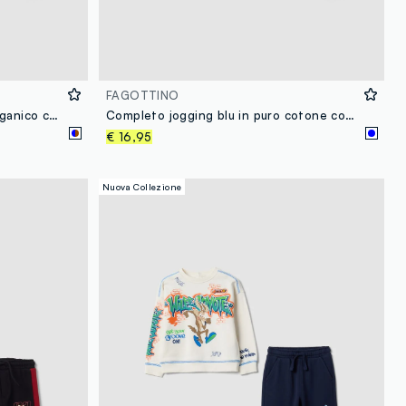
FAGOTTINO
Completo blu in puro cotone organico con girocollo e ricami per bimbo
Completo jogging blu in puro cotone con stampa per bimbo
€ 16,95
Nuova Collezione