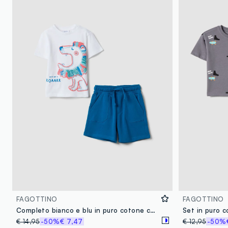
FAGOTTINO
FAGOTTINO
Completo bianco e blu in puro cotone con t-shirt e shorts per bimbo regular fit
€ 14,95
-50%
€ 7,47
€ 12,95
-50%