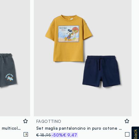
FAGOTTINO
Set magli shorts in puro cotone multicolor da bimbo con stampe
Set maglia pantaloncino in puro cotone multicolor da bimbo Disney
€ 18,95
-50%
€ 9,47