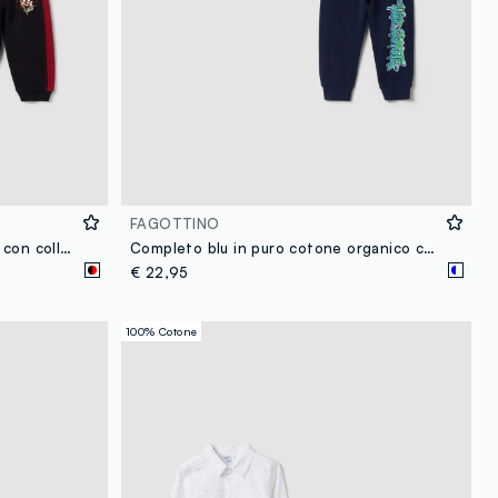
FAGOTTINO
Completo rosso in puro cotone con collo Half zip per bimbo
Completo blu in puro cotone organico con stampa Looney Tunes per bimbo
€ 22,95
100% Cotone