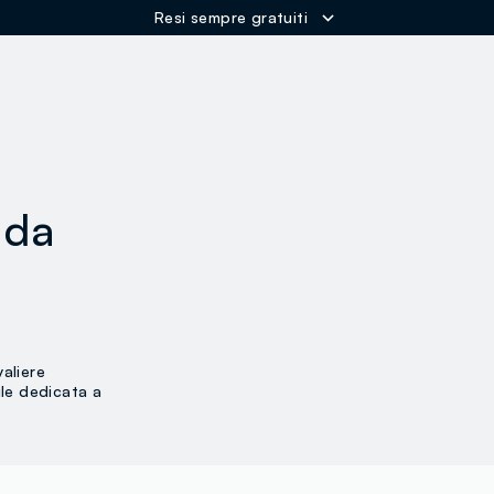
Resi sempre gratuiti
ER
 da
valiere
ule dedicata a