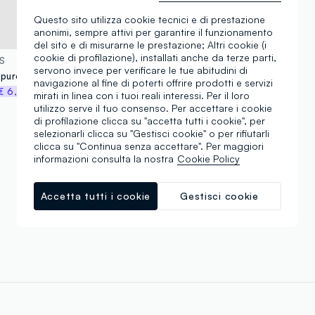
Questo sito utilizza cookie tecnici e di prestazione
anonimi, sempre attivi per garantire il funzionamento
del sito e di misurarne le prestazione; Altri cookie (i
cookie di profilazione), installati anche da terze parti,
S
servono invece per verificare le tue abitudini di
T-shirt blu in puro cotone a maniche corte con stampa Batman
navigazione al fine di poterti offrire prodotti e servizi
€ 6,47
mirati in linea con i tuoi reali interessi. Per il loro
utilizzo serve il tuo consenso. Per accettare i cookie
di profilazione clicca su "accetta tutti i cookie", per
selezionarli clicca su "Gestisci cookie" o per rifiutarli
clicca su "Continua senza accettare". Per maggiori
Stai visualizzando 2 di 2 prodotti
informazioni consulta la nostra
Cookie Policy
Accetta tutti i cookie
Gestisci cookie
Scroll infinito 🙄 ? No grazie. Filtra!