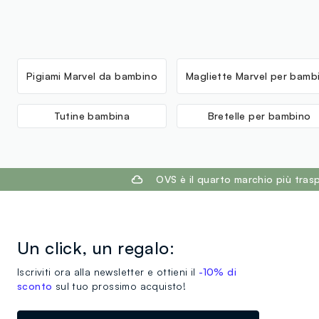
Pigiami Marvel da bambino
Magliette Marvel per bamb
Tutine bambina
Bretelle per bambino
footer.ariatitle
OVS è il quarto marchio più tra
Un click, un regalo:
Iscriviti ora alla newsletter e ottieni il
-10% di
sconto
sul tuo prossimo acquisto!