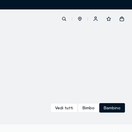
label.account.login
button.loginandregister
button.order.tracking
Vedi tutti
Bimbo
Bambino
loyalty.euro.points
loyalty.guest.message