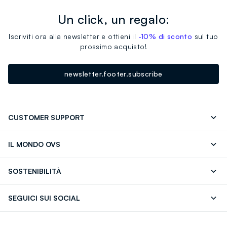
Un click, un regalo:
Iscriviti ora alla newsletter e ottieni il
-10% di sconto
sul tuo
prossimo acquisto!
newsletter.footer.subscribe
CUSTOMER SUPPORT
Segui il tuo ordine
Contattaci: 0418520342 (lun-ven 9-
IL MONDO OVS
17)
OVS ❤️ friends
Stampa
FAQ
Store locator
SOSTENIBILITÀ
Careers
Franchising
Scopri il nostro percorso
Cotone Italiano
SEGUICI SUI SOCIAL
Giftcard
Eco Valore
Raccolta abiti usati
Facebook
Instagram
RE-UP