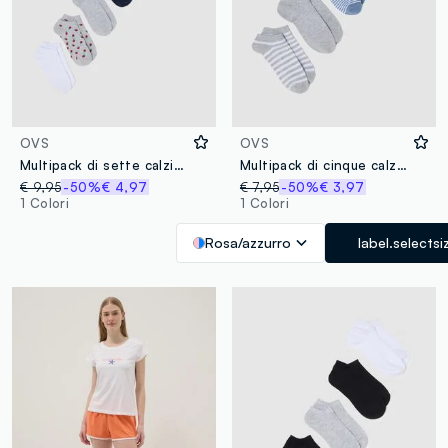
OVS
OVS
Multipack di sette calzini alla caviglia multicolor in misto cotone
Multipack di cinque calzini rosa in misto cotone
€ 9,95
-50%
€ 4,97
€ 7,95
-50%
€ 3,97
1 Colori
1 Colori
Rosa/azzurro
label.selectsi