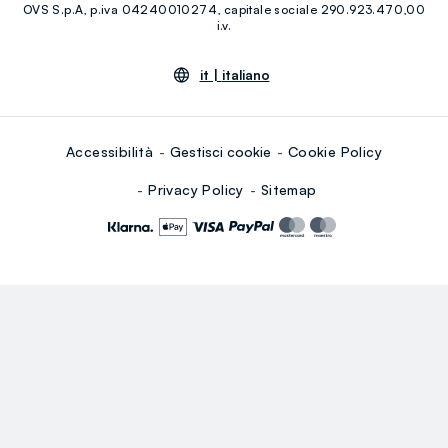
OVS S.p.A, p.iva 04240010274, capitale sociale 290.923.470,00
Youtube
Linkedin
i.v.
it |
italiano
Accessibilità
Gestisci cookie
Cookie Policy
Privacy Policy
Sitemap