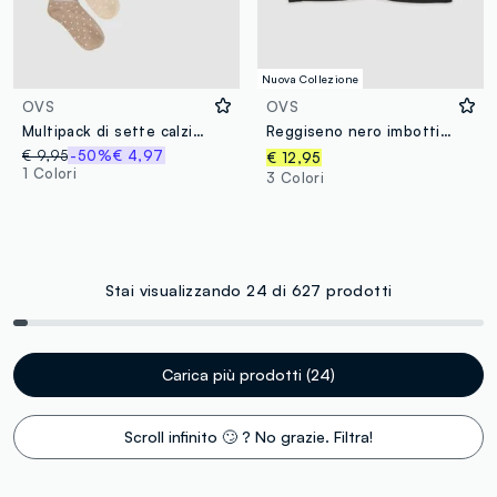
Nuova Collezione
OVS
OVS
Multipack di sette calzini invisibili bianchi in tessuto elasticizzato
Reggiseno nero imbottito in cotone organico
€ 9,95
-50%
€ 4,97
€ 12,95
1 Colori
3 Colori
Stai visualizzando 24 di 627 prodotti
Carica più prodotti (24)
Scroll infinito 🙄 ? No grazie. Filtra!