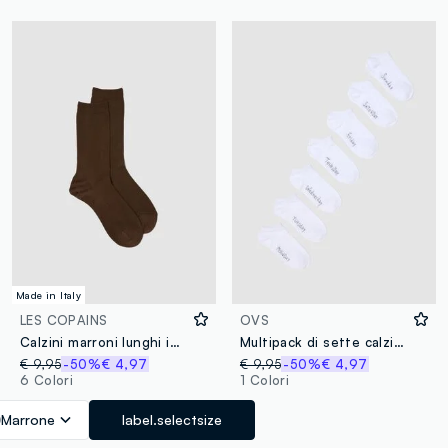
Made in Italy
LES COPAINS
OVS
Calzini marroni lunghi in viscosa elasticizzato
Multipack di sette calzini invisibili bianchi in cotone organico
€ 9,95
-50%
€ 4,97
€ 9,95
-50%
€ 4,97
6 Colori
1 Colori
Marrone
label.selectsize