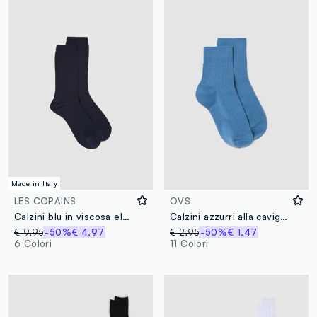
Made in Italy
LES COPAINS
OVS
Calzini blu in viscosa elasticizzato a coste
Calzini azzurri alla caviglia in cotone elasticizzato
€ 9,95
-50%
€ 4,97
€ 2,95
-50%
€ 1,47
6 Colori
11 Colori