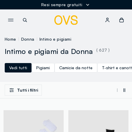
Resi sempre gratuiti
NAVIGATION.ARIA.GOTOMAINCONTENT
NAVIGATION.ARIA.GOTOFOOT
Home
Donna
Intimo e pigiami
Intimo e pigiami da Donna
( 627 )
Vedi tutti
Pigiami
Camicie da notte
T-shirt e canott
Tutti i filtri