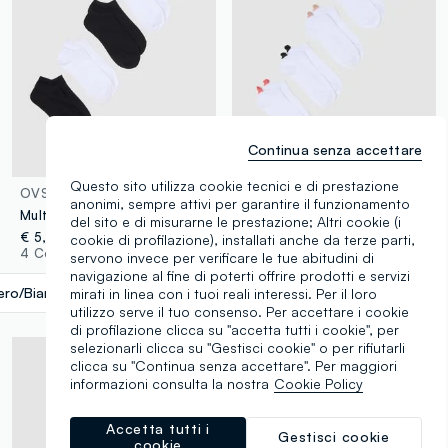
Continua senza accettare
Questo sito utilizza cookie tecnici e di prestazione
OVS
OVS
anonimi, sempre attivi per garantire il funzionamento
Multipack calzini corti multicolor in misto cotone regular fit
Multipack di cinque calzini bianchi in cotone organico
del sito e di misurarne le prestazione; Altri cookie (i
€ 5,95
€ 7,95
-50%
€ 3,97
cookie di profilazione), installati anche da terze parti,
4 Colori
2 Colori
servono invece per verificare le tue abitudini di
navigazione al fine di poterti offrire prodotti e servizi
ero/Bianco
label.selectsize
mirati in linea con i tuoi reali interessi. Per il loro
utilizzo serve il tuo consenso. Per accettare i cookie
di profilazione clicca su "accetta tutti i cookie", per
selezionarli clicca su "Gestisci cookie" o per rifiutarli
clicca su "Continua senza accettare". Per maggiori
informazioni consulta la nostra
Cookie Policy
Accetta tutti i
Gestisci cookie
cookie