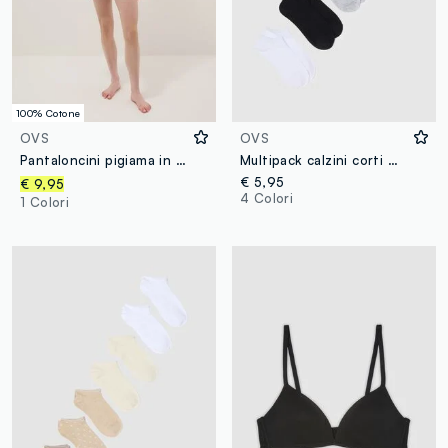
100% Cotone
OVS
OVS
Pantaloncini pigiama in puro cotone arancioni regular fit
Multipack calzini corti multicolor in misto cotone regular fit
€ 5,95
€ 9,95
4 Colori
1 Colori