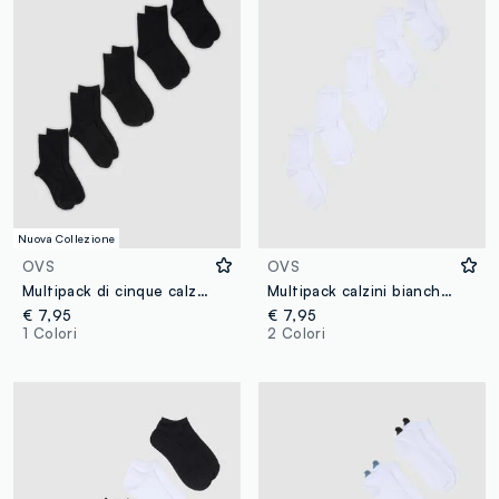
Nuova Collezione
OVS
OVS
Multipack di cinque calzini neri in cotone organico
Multipack calzini bianchi in misto cotone regular fit
€ 7,95
€ 7,95
1 Colori
2 Colori