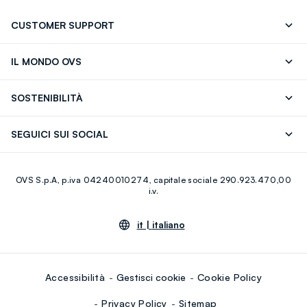
CUSTOMER SUPPORT
Segui il tuo ordine
Contattaci: 0418520342 (lun-ven 9-
IL MONDO OVS
17)
OVS ❤️ friends
Stampa
FAQ
Store locator
SOSTENIBILITÀ
Careers
Franchising
Scopri il nostro percorso
Cotone Italiano
SEGUICI SUI SOCIAL
Giftcard
Eco Valore
Raccolta abiti usati
Facebook
Instagram
RE-UP
OVS S.p.A, p.iva 04240010274, capitale sociale 290.923.470,00
Youtube
Linkedin
i.v.
it |
italiano
Accessibilità
Gestisci cookie
Cookie Policy
Privacy Policy
Sitemap