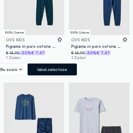
100% Cotone
100% Cotone
OVS KIDS
OVS KIDS
Pigiama in puro cotone blu da ragazzo regular fit con stampa
Pigiama in puro cotone multicolor da ragazzo regular fit con stampa
€ 14,95
-50%
€ 7,47
€ 14,95
-50%
€ 7,47
1 Colori
1 Colori
Blu scuro
label.selectsize