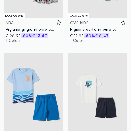
100% Cotone
100% Cotone
NBA
OVS KIDS
Pigiama grigio in puro cotone con t-shirt e pantaloncini
Pigiama corto in puro cotone azzurro da ragazzo con stampe
€ 26,95
-50%
€ 13,47
€ 12,95
-50%
€ 6,47
1 Colori
1 Colori