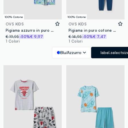
100% Cotone
100% Cotone
OVS KIDS
OVS KIDS
Pigiama azzurro in puro cotone
Pigiama in puro cotone multicolor da ragazzo regular fit con stampa
€ 19,95
-50%
€ 9,97
€ 14,95
-50%
€ 7,47
1 Colori
1 Colori
Blu/Azzurro
label.selectsiz