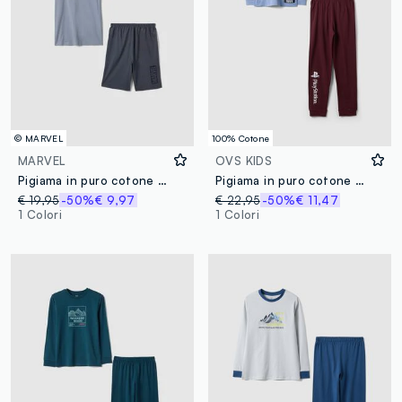
© MARVEL
100% Cotone
MARVEL
OVS KIDS
Pigiama in puro cotone grigio da ragazzo regular fit con stampa Marvel
Pigiama in puro cotone multicolor da ragazzo con stampe Playstation
€ 19,95
-50%
€ 9,97
€ 22,95
-50%
€ 11,47
1 Colori
1 Colori