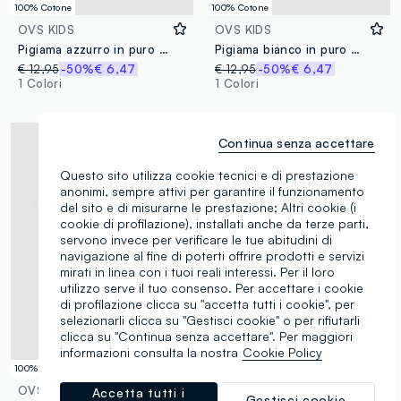
100% Cotone
100% Cotone
OVS KIDS
OVS KIDS
Pigiama azzurro in puro cotone organico per bambini regular fit
Pigiama bianco in puro cotone con pantaloncini blu da ragazzo
€ 12,95
-50%
€ 6,47
€ 12,95
-50%
€ 6,47
1 Colori
1 Colori
Continua senza accettare
Questo sito utilizza cookie tecnici e di prestazione
anonimi, sempre attivi per garantire il funzionamento
del sito e di misurarne le prestazione; Altri cookie (i
cookie di profilazione), installati anche da terze parti,
servono invece per verificare le tue abitudini di
navigazione al fine di poterti offrire prodotti e servizi
mirati in linea con i tuoi reali interessi. Per il loro
utilizzo serve il tuo consenso. Per accettare i cookie
di profilazione clicca su "accetta tutti i cookie", per
selezionarli clicca su "Gestisci cookie" o per rifiutarli
clicca su "Continua senza accettare". Per maggiori
informazioni consulta la nostra
Cookie Policy
100% Cotone
100% Cotone
OVS KIDS
OVS KIDS
Accetta tutti i
Gestisci cookie