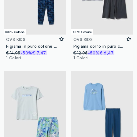
100% Cotone
100% Cotone
OVS KIDS
OVS KIDS
Pigiama in puro cotone blu camouflage da ragazzo regular fit
Pigiama corto in puro cotone multicolor da ragazzo regular fit
€ 14,95
-50%
€ 7,47
€ 12,95
-50%
€ 6,47
1 Colori
1 Colori