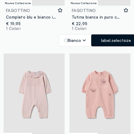
Nuova Collezione
Nuova Collezione
FAGOTTINO
FAGOTTINO
Completo blu e bianco in misto cotone e viscosa con colletto classico per neonata
Tutina bianca in puro cotone organico con lavorazione a trecce per neonati
€ 19,95
€ 22,95
1 Colori
1 Colori
Bianco
label.selectsize