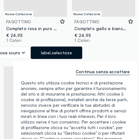
Nuova Collezione
Nuova Collezione
FAGOTTINO
FAGOTTINO
Completo rosa in puro cotone organico in maglia traforata per neonata
Completo giallo e bianco in puro cotone organico per neonata
€ 24,95
€ 24,95
1 Colori
1 Colori
osa scuro
label.selectsize
Continua senza accettare
Questo sito utilizza cookie tecnici e di prestazione
anonimi, sempre attivi per garantire il funzionamento
del sito e di misurarne le prestazione; Altri cookie (i
cookie di profilazione), installati anche da terze parti,
servono invece per verificare le tue abitudini di
navigazione al fine di poterti offrire prodotti e servizi
mirati in linea con i tuoi reali interessi. Per il loro
utilizzo serve il tuo consenso. Per accettare i cookie
di profilazione clicca su "accetta tutti i cookie", per
selezionarli clicca su "Gestisci cookie" o per rifiutarli
clicca su "Continua senza accettare". Per maggiori