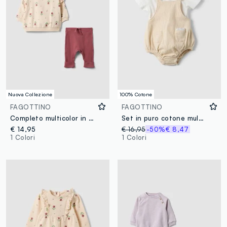
Nuova Collezione
100% Cotone
FAGOTTINO
FAGOTTINO
Completo multicolor in puro cotone organico con stampa tulipani per neonata
Set in puro cotone multicolor da neonato con volant
€ 14,95
€ 16,95
-50%
€ 8,47
1 Colori
1 Colori