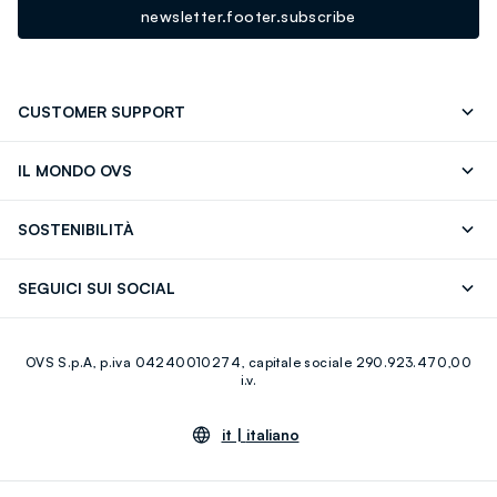
newsletter.footer.subscribe
CUSTOMER SUPPORT
Segui il tuo ordine
Contattaci: 0418520342 (lun-ven 9-
IL MONDO OVS
17)
OVS ❤️ friends
Stampa
FAQ
Store locator
SOSTENIBILITÀ
Careers
Franchising
Scopri il nostro percorso
Cotone Italiano
SEGUICI SUI SOCIAL
Giftcard
Eco Valore
Raccolta abiti usati
Facebook
Instagram
RE-UP
OVS S.p.A, p.iva 04240010274, capitale sociale 290.923.470,00
Youtube
Linkedin
i.v.
it |
italiano