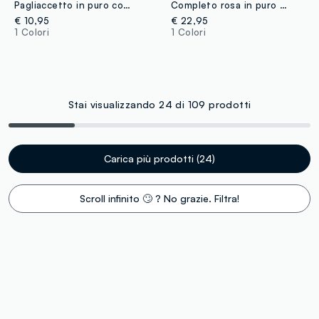
Pagliaccetto in puro cotone a righe multicolor da neonata con ricamo
Completo rosa in puro cotone organico in maglia per neonata
€ 10,95
€ 22,95
1 Colori
1 Colori
Stai visualizzando 24 di 109 prodotti
Carica più prodotti (24)
Scroll infinito 🙄 ? No grazie. Filtra!