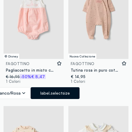
© Disney
Nuova Collezione
FAGOTTINO
FAGOTTINO
Pagliaccetto in misto cotone e lino con ricamo Winnie The Pooh da neonata
Tutina rosa in puro cotone organico con fantasia fiori per neonata
€ 16,95
-50%
€ 8,47
€ 14,95
1 Colori
1 Colori
ianco/Rosa
label.selectsize