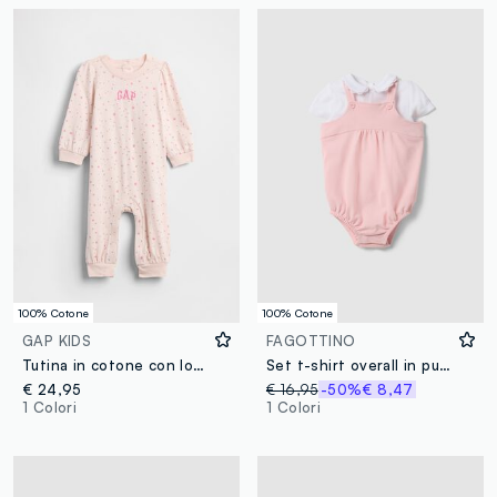
100% Cotone
100% Cotone
GAP KIDS
FAGOTTINO
Tutina in cotone con logo GAP
Set t-shirt overall in puro cotone multicolor da neonata
€ 24,95
€ 16,95
-50%
€ 8,47
1 Colori
1 Colori