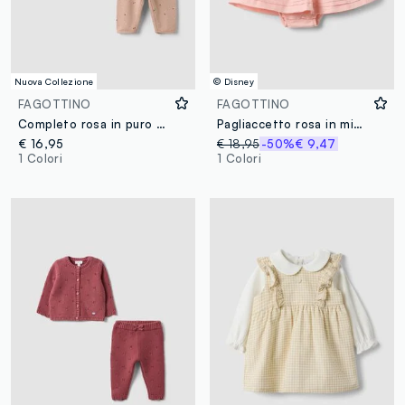
Nuova Collezione
© Disney
FAGOTTINO
FAGOTTINO
Completo rosa in puro cotone organico a maniche lunghe per neonata
Pagliaccetto rosa in misto cotone e lino con ricamo Winnie The Pooh per neonata
€ 16,95
€ 18,95
-50%
€ 9,47
1 Colori
1 Colori