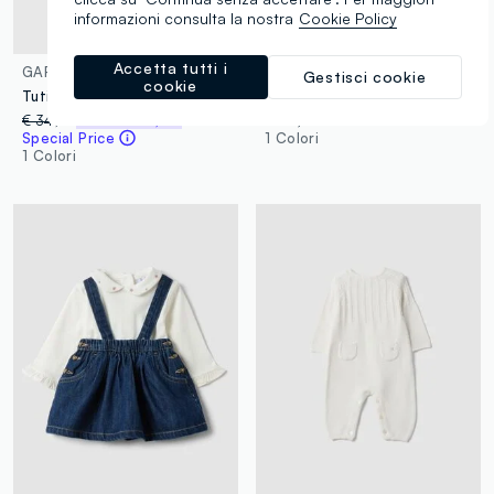
informazioni consulta la nostra
Cookie Policy
Nuova Collezione
Accetta tutti i
GAP KIDS
FAGOTTINO
Gestisci cookie
cookie
Tutina con cappuccio e logo GAP in misto cotone
Completo bianco in puro cotone organico con maglia e pantaloni per neonati
€ 34,95
-30%
€ 24,46
€ 16,95
Special Price
1 Colori
1 Colori