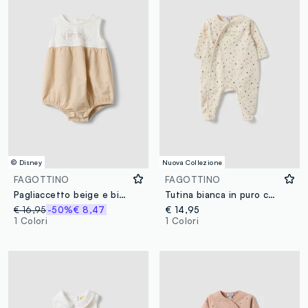
© Disney
Nuova Collezione
FAGOTTINO
FAGOTTINO
Pagliaccetto beige e bianco in misto cotone e lino con ricamo Winnie The Pooh per neonati
Tutina bianca in puro cotone organico con fantasia per neonati
€ 16,95
-50%
€ 8,47
€ 14,95
1 Colori
1 Colori