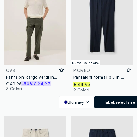
Nuova Collezione
OVS
PIOMBO
Pantaloni cargo verdi in misto lino e cotone regular fit
Pantaloni formali blu in viscosa elasticizzata regular fit
€ 49,95
-50%
€ 24,97
€ 44,95
3 Colori
2 Colori
Blu navy
label.selectsize