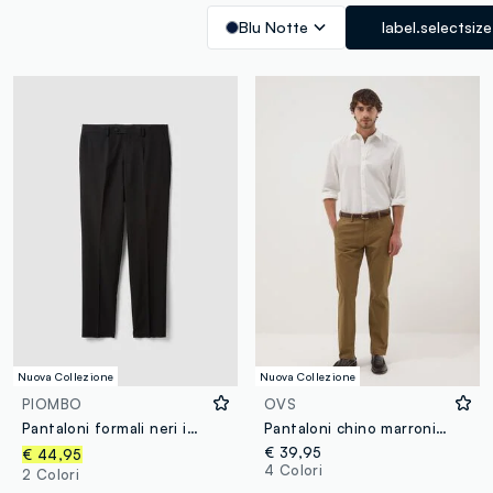
Blu Notte
label.selectsize
Nuova Collezione
Nuova Collezione
PIOMBO
OVS
Pantaloni formali neri in viscosa elasticizzata regular fit
Pantaloni chino marroni in cotone elasticizzato slim fit
€ 39,95
€ 44,95
4 Colori
2 Colori