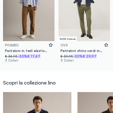
100% Cotone
PIOMBO
OVS
Pantaloni in twill elasticizzato marroni regular fit
Pantaloni chino verdi in puro cotone carrot fit
€ 34,95
-50%
€ 17,47
€ 59,95
-50%
€ 29,97
3 Colori
3 Colori
Scopri la collezione lino