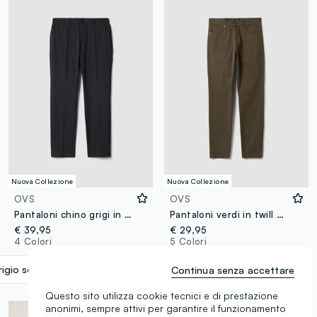
Nuova Collezione
Nuova Collezione
OVS
OVS
Pantaloni chino grigi in twill di viscosa elasticizzata slim fit
Pantaloni verdi in twill di cotone elasticizzato slim fit
€ 39,95
€ 29,95
4 Colori
5 Colori
rigio scuro melange
label.selectsize
Continua senza accettare
Questo sito utilizza cookie tecnici e di prestazione
anonimi, sempre attivi per garantire il funzionamento