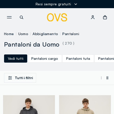
Resi sempre gratuiti
NAVIGATION.ARIA.GOTOMAINCONTENT
NAVIGATION.ARIA.GOTOFOOT
Home
Uomo
Abbigliamento
Pantaloni
Pantaloni da Uomo
( 270 )
Vedi tutti
Pantaloni cargo
Pantaloni tuta
Pantaloni
Tutti i filtri