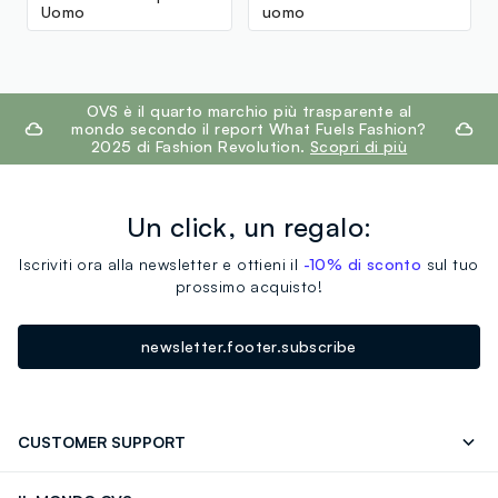
Uomo
uomo
footer.ariatitle
OVS è il quarto marchio più trasparente al
mondo secondo il report What Fuels Fashion?
2025 di Fashion Revolution.
Scopri di più
Un click, un regalo:
Iscriviti ora alla newsletter e ottieni il
-10% di sconto
sul tuo
prossimo acquisto!
newsletter.footer.subscribe
CUSTOMER SUPPORT
Segui il tuo ordine
Contattaci: 0418520342 (lun-ven 9-