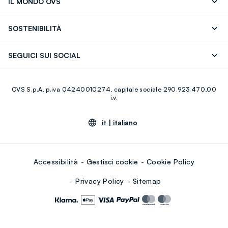
IL MONDO OVS
17)
OVS ❤️ friends
Stampa
FAQ
Store locator
SOSTENIBILITÀ
Careers
Franchising
Scopri il nostro percorso
Cotone Italiano
SEGUICI SUI SOCIAL
Giftcard
Eco Valore
Raccolta abiti usati
Facebook
Instagram
RE-UP
OVS S.p.A, p.iva 04240010274, capitale sociale 290.923.470,00
Youtube
Linkedin
i.v.
it |
italiano
Accessibilità
Gestisci cookie
Cookie Policy
Privacy Policy
Sitemap