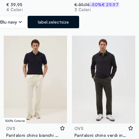
€ 39,95
€ 59,95
-50%
€ 29,97
4 Colori
3 Colori
Blu navy
label.selectsize
100% Cotone
OVS
OVS
Pantaloni chino bianchi in puro cotone carrot fit
Pantaloni chino verdi in misto cotone regular fit