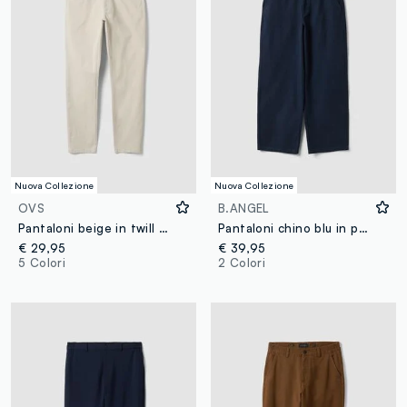
Nuova Collezione
Nuova Collezione
OVS
B.ANGEL
Pantaloni beige in twill di cotone elasticizzato slim fit
Pantaloni chino blu in puro cotone barrel fit
€ 29,95
€ 39,95
5 Colori
2 Colori