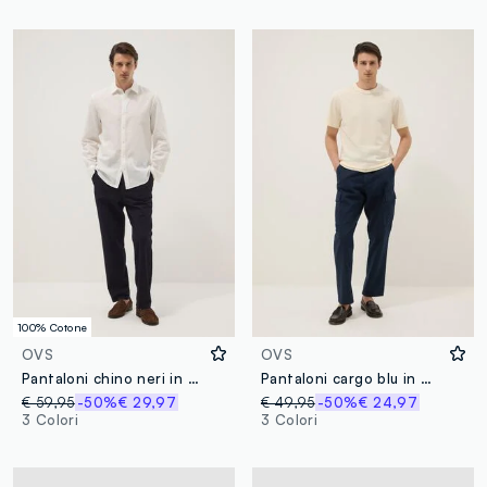
100% Cotone
OVS
OVS
Pantaloni chino neri in puro cotone carrot fit
Pantaloni cargo blu in misto lino e cotone regular fit
€ 59,95
-50%
€ 29,97
€ 49,95
-50%
€ 24,97
3 Colori
3 Colori