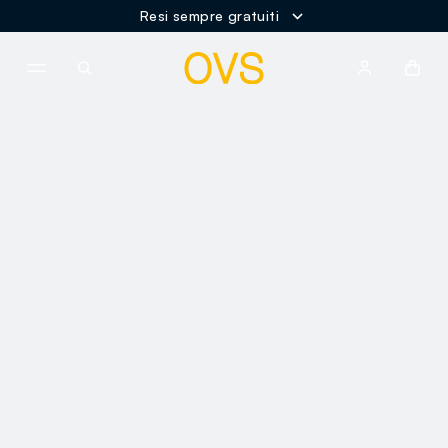
Resi sempre gratuiti
NAVIGATION.ARIA.GOTOMAINCONTENT
NAVIGATION.ARIA.GOTOFOOT