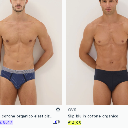
OVS
Tripack slip in cotone organico elasticizzato multicolor regular fit
Slip blu in cotone organico
€ 8,47
€ 4,95