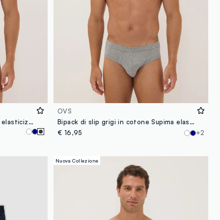
OVS
Tripack di slip neri in microfibra elasticizzato
Bipack di slip grigi in cotone Supima elasticizzato
€ 16,95
+2
Nuova Collezione