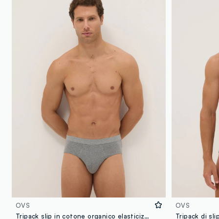
OVS
OVS
Tripack slip in cotone organico elasticizzato grigio regular fit