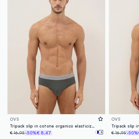
OVS
OVS
Tripack slip in cotone organico elasticizzato multicolor regular fit
€ 16,95
-50%
€ 8,47
€ 16,95
-50%