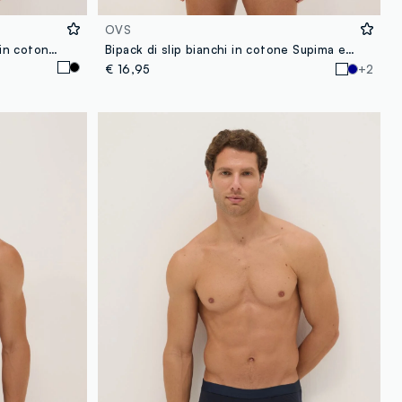
OVS
Multipack di cinque slip bianchi in cotone organico elasticizzato
Bipack di slip bianchi in cotone Supima elasticizzato
€ 16,95
+2