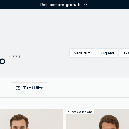
Spedizione Gratuita oltre i 60€
ER
Vedi tutti
Pigiami
T-s
o
( 77 )
Tutti i filtri
Nuova Collezione