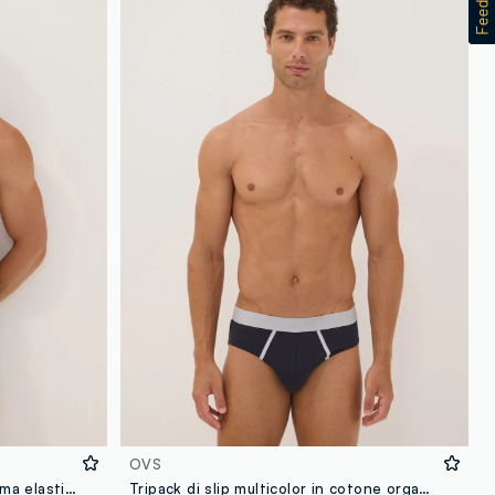
OVS
Bipack di slip blu in cotone Supima elasticizzato
Tripack di slip multicolor in cotone organico elasticizzato