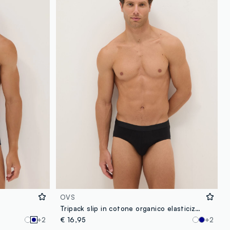
loyalty.guest.discoverpagelink
OVS
Tripack slip in cotone organico elasticizzato nero regular fit
+2
€ 16,95
+2