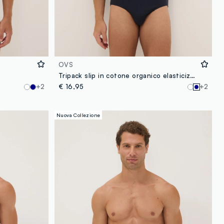
OVS
Tripack slip in cotone organico elasticizzato blu regular fit
+2
€ 16,95
+2
Nuova Collezione