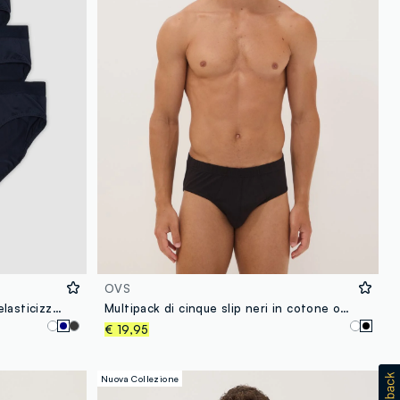
OVS
Tripack di slip blu in microfibra elasticizzata
Multipack di cinque slip neri in cotone organico
€ 19,95
Nuova Collezione