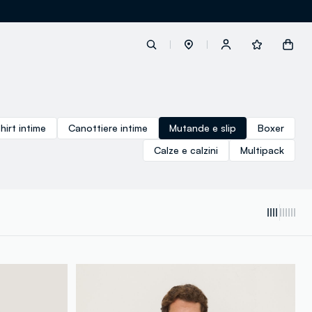
label.account.login
hirt intime
Canottiere intime
Mutande e slip
Boxer
Calze e calzini
Multipack
button.loginandregister
button.order.tracking
loyalty.euro.points
loyalty.guest.message