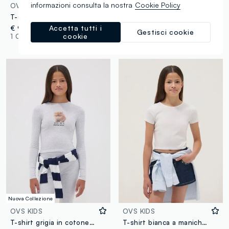
informazioni consulta la nostra
Cookie Policy
OVS KIDS
OVS KIDS
T-shirt bianca in puro cotone con girocollo e stampa orsetto per ragazza
Top fitted bianco spalla scoperta in cotone elasticizzato da ragazza
Accetta tutti i
€ 9,95
€ 12,95
-50%
€ 6,47
Gestisci cookie
cookie
1 Colori
1 Colori
Nuova Collezione
OVS KIDS
OVS KIDS
T-shirt grigia in cotone organico elasticizzato con collo a costine e stampa gatto
T-shirt bianca a maniche corte in cotone elasticizzato da ragazza