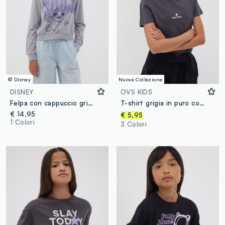
© Disney
Nuova Collezione
DISNEY
OVS KIDS
Felpa con cappuccio grigia in puro cotone con stampa Lilo & Stitch per ragazza
T-shirt grigia in puro cotone organico con grafica fronte e retro per ragazza
€ 14,95
€ 5,95
1 Colori
3 Colori