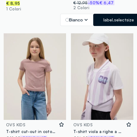
€ 12,95
-50%
€ 6,47
€ 8,95
2 Colori
1 Colori
Bianco
label.selectsize
OVS KIDS
OVS KIDS
T-shirt cut-out in cotone elasticizzato rosa da ragazza slim fit
T-shirt viola a righe a maniche corte loose fit