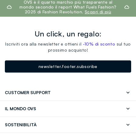
OVS è il quarto marchio più trasparente al
mondo secondo il report What Fuels Fashion?
2025 di Fashion Revolution.
Scopri di più
Un click, un regalo:
Iscriviti ora alla newsletter e ottieni il
-10% di sconto
sul tuo
prossimo acquisto!
newsletter.footer.subscribe
CUSTOMER SUPPORT
Segui il tuo ordine
Contattaci: 0418520342 (lun-ven 9-
IL MONDO OVS
17)
OVS ❤️ friends
Stampa
FAQ
Store locator
SOSTENIBILITÀ
Careers
Franchising
Scopri il nostro percorso
Cotone Italiano