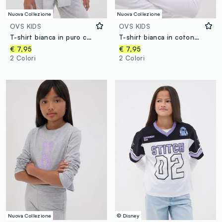
Nuova Collezione
Nuova Collezione
OVS KIDS
OVS KIDS
T-shirt bianca in puro cotone organico con collo a costine per ragazza
T-shirt bianca in cotone organico elasticizzato con cut-out per ragazza
€ 7,95
€ 7,95
2 Colori
2 Colori
Nuova Collezione
© Disney