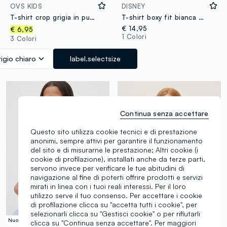
OVS KIDS
DISNEY
T-shirt crop grigia in puro cotone organico con collo a costine per ragazza
T-shirt boxy fit bianca e nera a tema Lilo & Stitch per ragazza
€ 14,95
€ 6,95
1 Colori
3 Colori
igio chiaro
label.selectsize
Continua senza accettare
Questo sito utilizza cookie tecnici e di prestazione
anonimi, sempre attivi per garantire il funzionamento
del sito e di misurarne le prestazione; Altri cookie (i
cookie di profilazione), installati anche da terze parti,
servono invece per verificare le tue abitudini di
navigazione al fine di poterti offrire prodotti e servizi
mirati in linea con i tuoi reali interessi. Per il loro
utilizzo serve il tuo consenso. Per accettare i cookie
di profilazione clicca su "accetta tutti i cookie", per
selezionarli clicca su "Gestisci cookie" o per rifiutarli
Nuova Collezione
clicca su "Continua senza accettare". Per maggiori