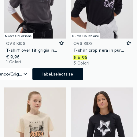
Nuova Collezione
Nuova Collezione
OVS KIDS
OVS KIDS
T-shirt over fit grigia in puro cotone a maniche doppie per ragazza
T-shirt crop nera in puro cotone organico con collo a costine per ragazza
€ 9,95
€ 6,95
1 Colori
3 Colori
anco/Grigio
label.selectsize