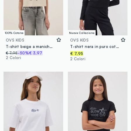
100% Cotone
Nuova Collezione
OVS KIDS
OVS KIDS
T-shirt beige a maniche corte in cotone organico
T-shirt nera in puro cotone organico con collo a costine per ragazza
€ 7,95
-50%
€ 3,97
€ 7,95
2 Colori
2 Colori