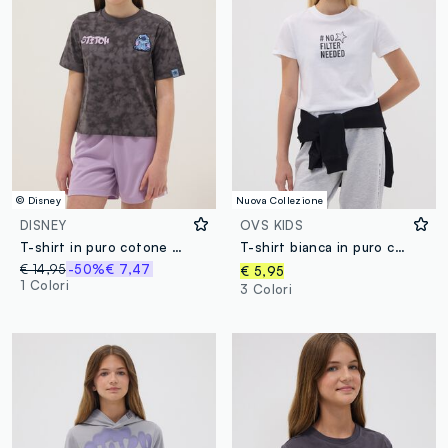
© Disney
Nuova Collezione
DISNEY
OVS KIDS
T-shirt in puro cotone grigia da ragazza oversize fit con Stitch
T-shirt bianca in puro cotone organico con grafica per ragazza
€ 14,95
-50%
€ 7,47
€ 5,95
1 Colori
3 Colori