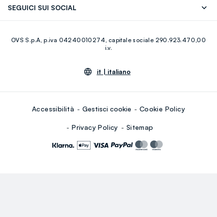
SEGUICI SUI SOCIAL
Giftcard
Eco Valore
Raccolta abiti usati
Facebook
Instagram
RE-UP
OVS S.p.A, p.iva 04240010274, capitale sociale 290.923.470,00
Youtube
Linkedin
i.v.
it |
italiano
Accessibilità
Gestisci cookie
Cookie Policy
Privacy Policy
Sitemap