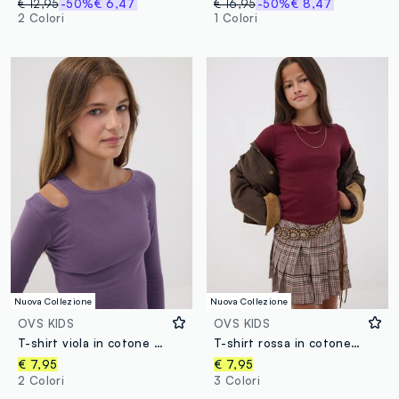
€ 12,95
-50%
€ 6,47
€ 16,95
-50%
€ 8,47
2 Colori
1 Colori
Nuova Collezione
Nuova Collezione
OVS KIDS
OVS KIDS
T-shirt viola in cotone organico elasticizzato con cut-out per ragazza
T-shirt rossa in cotone organico elasticizzato con collo a costine
€ 7,95
€ 7,95
2 Colori
3 Colori