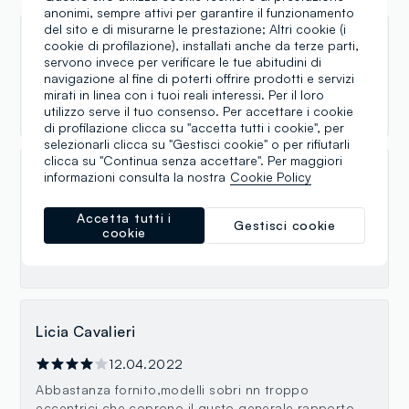
anonimi, sempre attivi per garantire il funzionamento
del sito e di misurarne le prestazione; Altri cookie (i
Chiara Crisafulli
cookie di profilazione), installati anche da terze parti,
servono invece per verificare le tue abitudini di
navigazione al fine di poterti offrire prodotti e servizi
10.12.2023
mirati in linea con i tuoi reali interessi. Per il loro
Ordinato, merce durevole nel tempo
utilizzo serve il tuo consenso. Per accettare i cookie
di profilazione clicca su "accetta tutti i cookie", per
selezionarli clicca su "Gestisci cookie" o per rifiutarli
clicca su "Continua senza accettare". Per maggiori
informazioni consulta la nostra
Cookie Policy
Make myday
05.07.2022
Accetta tutti i
Gestisci cookie
cookie
Sehr gute Auswahl an T-Shirts. Die Preise sind super
👍.
Licia Cavalieri
12.04.2022
Abbastanza fornito,modelli sobri nn troppo
eccentrici,che coprono il gusto generale,rapporto