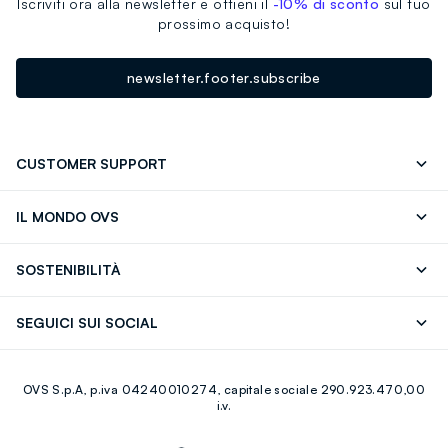
Iscriviti ora alla newsletter e ottieni il
-10% di sconto
sul tuo
prossimo acquisto!
newsletter.footer.subscribe
CUSTOMER SUPPORT
Segui il tuo ordine
Contattaci: 0418520342 (lun-ven 9-
IL MONDO OVS
17)
OVS ❤️ friends
Stampa
FAQ
Store locator
SOSTENIBILITÀ
Careers
Franchising
Scopri il nostro percorso
Cotone Italiano
SEGUICI SUI SOCIAL
Giftcard
Eco Valore
Raccolta abiti usati
Facebook
Instagram
RE-UP
OVS S.p.A, p.iva 04240010274, capitale sociale 290.923.470,00
Youtube
Linkedin
i.v.