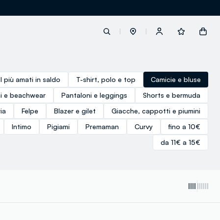
label.account.login
I più amati in saldo
T-shirt, polo e top
Camicie e bluse
i e beachwear
Pantaloni e leggings
Shorts e bermuda
button.loginandregister
ia
Felpe
Blazer e gilet
Giacche, cappotti e piumini
Intimo
Pigiami
Premaman
Curvy
fino a 10€
button.order.tracking
da 11€ a 15€
loyalty.euro.points
loyalty.guest.message