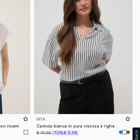
MYA
con ricami
Camicia bianca in pura viscosa a righe
€ 19,95
-70%
€ 5,98