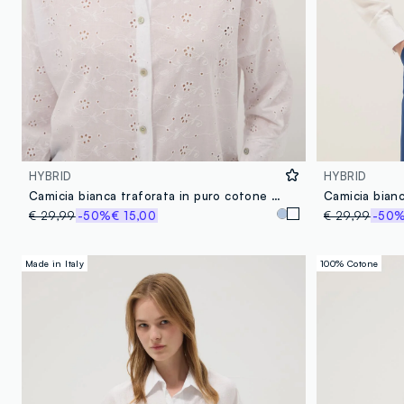
HYBRID
HYBRID
Camicia bianca traforata in puro cotone con collo coreano regular fit
€ 29,99
-50%
€ 15,00
€ 29,99
-50
Made in Italy
100% Cotone