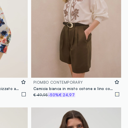
PIOMBO CONTEMPORARY
Camicia bianca in cotone elasticizzato a fiori
Camicia bianca in misto cotone e lino con ricami floreali
€ 49,95
-50%
€ 24,97