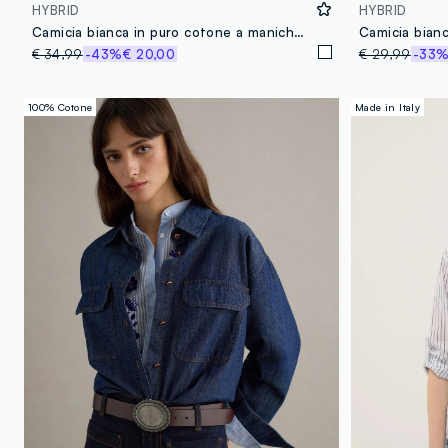
HYBRID
HYBRID
Camicia bianca in puro cotone a maniche corte traforata regular fit
€ 34,99
-43%
€ 20,00
€ 29,99
-33
100% Cotone
Made in Italy