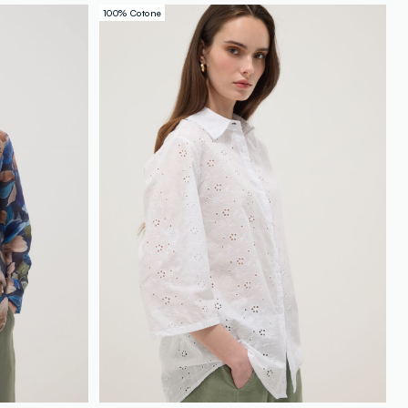
loyalty.guest.discoverpagelink
100% Cotone