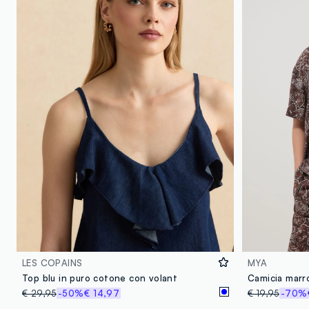
LES COPAINS
MYA
Top blu in puro cotone con volant
€ 29,95
-50%
€ 14,97
€ 19,95
-70%