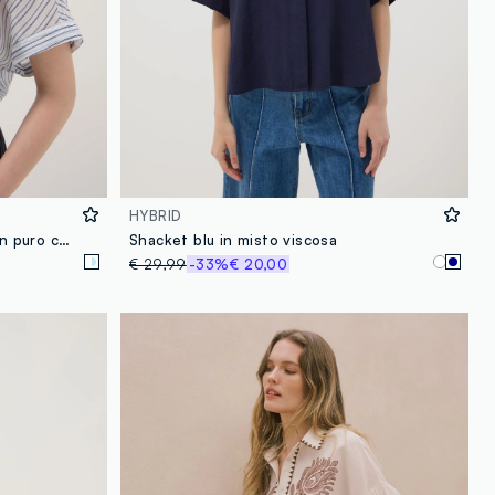
HYBRID
Camicia bianca a righe azzurre in puro cotone regular fit
Shacket blu in misto viscosa
€ 29,99
-33%
€ 20,00