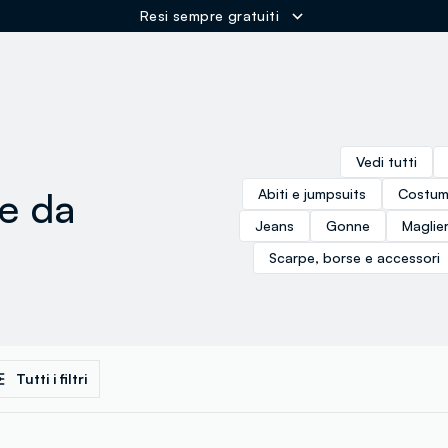
Spedizione Gratuita oltre i 60€
ER
Vedi tutti
se da
Abiti e jumpsuits
Costum
Jeans
Gonne
Maglier
Scarpe, borse e accessori
Tutti i filtri