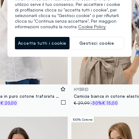
utilizzo serve il tuo consenso. Per accettare i cookie
di profilazione clicca su "accetta tutti i cookie", per
selezionarli clicca su "Gestisci cookie" o per rifiutarli
clicca su "Continua senza accettare". Per maggiori
informazioni consulta la nostra
Cookie Policy
Accetta tutti i cookie
Gestisci cookie
HYBRID
Camicia bianca in puro cotone traforata con collo alla coreana regular fit
%
€ 20,00
€ 29,99
-50%
€ 15,00
100% Cotone