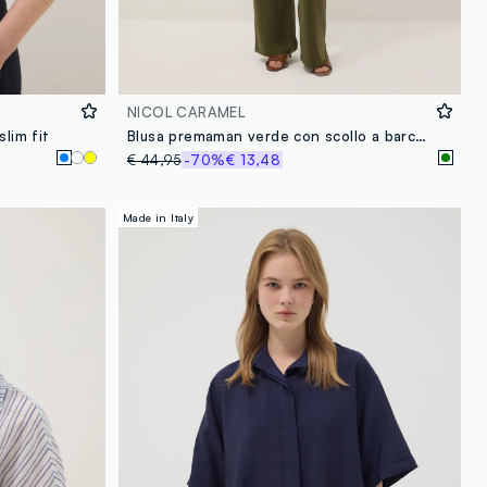
NICOL CARAMEL
lim fit
Blusa premaman verde con scollo a barchetta e stampa fantasia
€ 44,95
-70%
€ 13,48
Made in Italy