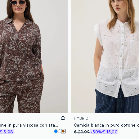
HYBRID
Camicia marrone in pura viscosa con stampa paisley
Camicia bianca in puro cotone 
€ 5,98
€ 29,99
-50%
€ 15,00