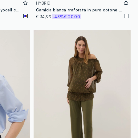
HYBRID
Camicia blu e marrone in misto lyocell con stampa floreale regular fit
Camicia bianca traforata in puro cotone regular fit
€ 34,99
-43%
€ 20,00