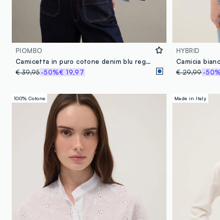
PIOMBO
HYBRID
Camicetta in puro cotone denim blu regular fit
€ 39,95
-50%
€ 19,97
€ 29,99
-50
100% Cotone
Made in Italy