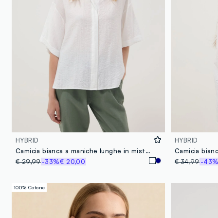
HYBRID
HYBRID
Camicia bianca a maniche lunghe in misto viscosa regular fit
€ 29,99
-33%
€ 20,00
€ 34,99
-43
100% Cotone