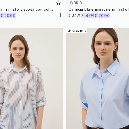
HYBRID
Camicia bianca in misto viscosa con collo alla coreana
%
€ 20,00
€ 34,99
-43%
€ 20,00
Made in Italy