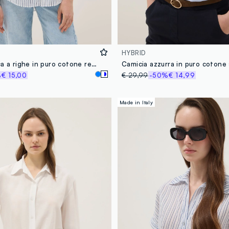
HYBRID
Camicia bianca a righe in puro cotone regular fit
Camicia azzurra in puro cotone s
%
€ 15,00
€ 29,99
-50%
€ 14,99
Made in Italy