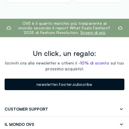
footer.ariatitle
OVS è il quarto marchio più trasparente al
mondo secondo il report What Fuels Fashion?
2025 di Fashion Revolution.
Scopri di più
Un click, un regalo:
Iscriviti ora alla newsletter e ottieni il
-10% di sconto
sul tuo
prossimo acquisto!
newsletter.footer.subscribe
CUSTOMER SUPPORT
Segui il tuo ordine
Contattaci: 0418520342 (lun-ven 9-
IL MONDO OVS
17)