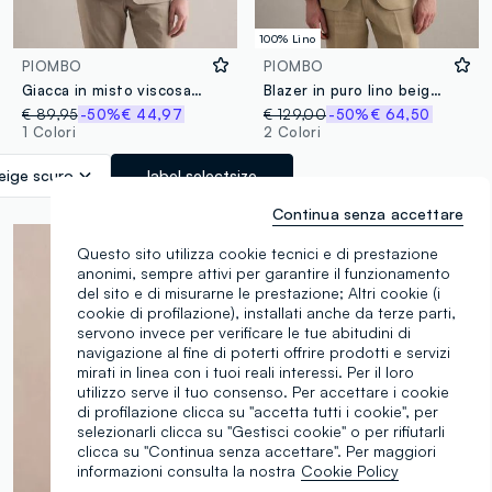
100% Lino
PIOMBO
PIOMBO
Giacca in misto viscosa beige a quadri slim fit con revers
Blazer in puro lino beige slim fit
€ 89,95
-50%
€ 44,97
€ 129,00
-50%
€ 64,50
1 Colori
2 Colori
eige scuro
label.selectsize
Continua senza accettare
Questo sito utilizza cookie tecnici e di prestazione
anonimi, sempre attivi per garantire il funzionamento
del sito e di misurarne le prestazione; Altri cookie (i
cookie di profilazione), installati anche da terze parti,
servono invece per verificare le tue abitudini di
navigazione al fine di poterti offrire prodotti e servizi
mirati in linea con i tuoi reali interessi. Per il loro
utilizzo serve il tuo consenso. Per accettare i cookie
di profilazione clicca su "accetta tutti i cookie", per
selezionarli clicca su "Gestisci cookie" o per rifiutarli
clicca su "Continua senza accettare". Per maggiori
informazioni consulta la nostra
Cookie Policy