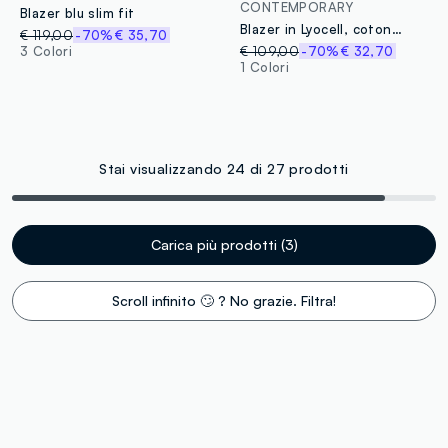
CONTEMPORARY
Blazer blu slim fit
Blazer in Lyocell, cotone e lino
€ 119,00
-70%
€ 35,70
3 Colori
€ 109,00
-70%
€ 32,70
1 Colori
Stai visualizzando 24 di 27 prodotti
Carica più prodotti (3)
Scroll infinito 🙄 ? No grazie. Filtra!