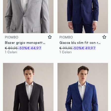
PIOMBO
PIOMBO
Blazer grigio monopetto con microquadri regular fit
Giacca blu slim fit con revers a lancia
€ 89,95
-50%
€ 44,97
€ 99,95
-50%
€ 49,97
1 Colori
1 Colori