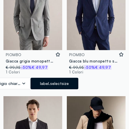
PIOMBO
PIOMBO
Giacca grigia monopetto slim fit
Giacca blu monopetto slim fit
€ 99,95
-50%
€ 49,97
€ 99,95
-50%
€ 49,97
1 Colori
1 Colori
igio chiaro melange
label.selectsize