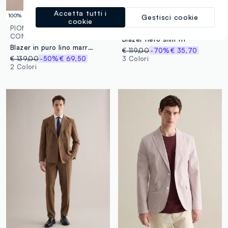
Accetta tutti i
100% Lino
Stiro facile
Gestisci cookie
cookie
PIOMBO
PIOMBO TECH
CONTEMPORARY
Blazer nero slim fit
Blazer in puro lino marrone regular fit
€ 119,00
-70%
€ 35,70
€ 139,00
-50%
€ 69,50
3 Colori
2 Colori