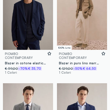
100% Lino
PIOMBO
PIOMBO
CONTEMPORARY
CONTEMPORARY
Blazer in cotone elasticizzato blu slim fit
Blazer in puro lino marrone regular fit
€ 119,00
-70%
€ 35,70
€ 129,00
-50%
€ 64,50
1 Colori
1 Colori