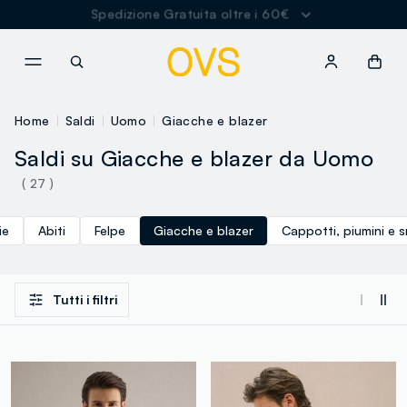
Spedizione Gratuita oltre i 60€
NAVIGATION.ARIA.GOTOMAINCONTENT
NAVIGATION.ARIA.GOTOFOOT
Home
Saldi
Uomo
Giacche e blazer
Saldi su Giacche e blazer da Uomo
( 27 )
ie
Abiti
Felpe
Giacche e blazer
Cappotti, piumini e 
Tutti i filtri