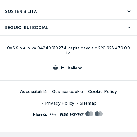
OVS ❤️ friends
Stampa
FAQ
Store locator
SOSTENIBILITÀ
Careers
Franchising
Scopri il nostro percorso
Cotone Italiano
SEGUICI SUI SOCIAL
Giftcard
Eco Valore
Raccolta abiti usati
Facebook
Instagram
RE-UP
OVS S.p.A, p.iva 04240010274, capitale sociale 290.923.470,00
Youtube
Linkedin
i.v.
it |
italiano
Accessibilità
Gestisci cookie
Cookie Policy
Privacy Policy
Sitemap