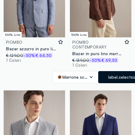
100% Lino
100% Lino
PIOMBO
PIOMBO
CONTEMPORARY
Blazer azzurro in puro lino slim fit
Blazer in puro lino marrone regular fit
€ 129,00
-50%
€ 64,50
1 Colori
€ 139,00
-50%
€ 69,50
1 Colori
Marrone scuro
label.selectsi