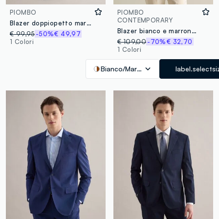
PIOMBO
PIOMBO
CONTEMPORARY
Blazer doppiopetto marrone slim fit
Blazer bianco e marrone slim fit in seersucker a righe
€ 99,95
-50%
€ 49,97
1 Colori
€ 109,00
-70%
€ 32,70
1 Colori
Bianco/Marrone
label.selectsi