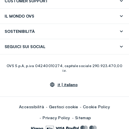
CUSTOMER SUPPORT
Segui il tuo ordine
Contattaci: 0418520342 (lun-ven 9-
IL MONDO OVS
17)
OVS ❤️ friends
Stampa
FAQ
Store locator
SOSTENIBILITÀ
Careers
Franchising
Scopri il nostro percorso
Cotone Italiano
SEGUICI SUI SOCIAL
Giftcard
Eco Valore
Raccolta abiti usati
Facebook
Instagram
RE-UP
OVS S.p.A, p.iva 04240010274, capitale sociale 290.923.470,00
Youtube
Linkedin
i.v.
it |
italiano
Accessibilità
Gestisci cookie
Cookie Policy
Privacy Policy
Sitemap