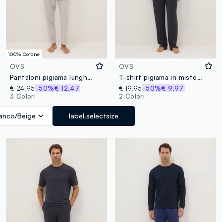
100% Cotone
OVS
OVS
Pantaloni pigiama lunghi in puro cotone a righe multicolor regular fit
T-shirt pigiama in misto viscosa nera regular fit
€ 24,95
-50%
€ 12,47
€ 19,95
-50%
€ 9,97
3 Colori
2 Colori
anco/Beige
label.selectsize