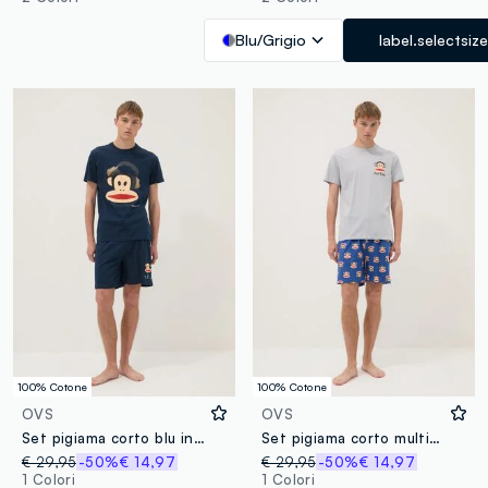
Blu/Grigio
label.selectsize
100% Cotone
100% Cotone
OVS
OVS
Set pigiama corto blu in puro cotone organico con stampa Paul Frank regular fit
Set pigiama corto multicolor in puro cotone organico con stampa Paul Frank regular fit
€ 29,95
-50%
€ 14,97
€ 29,95
-50%
€ 14,97
1 Colori
1 Colori