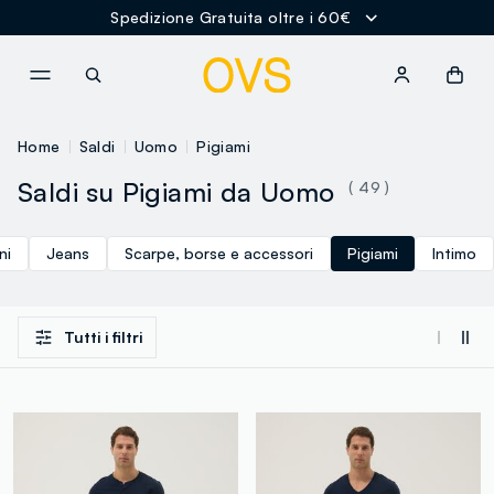
Spedizione Gratuita oltre i 60€
NAVIGATION.ARIA.GOTOMAINCONTENT
NAVIGATION.ARIA.GOTOFOOT
Home
Saldi
Uomo
Pigiami
Saldi su Pigiami da Uomo
( 49 )
ni
Jeans
Scarpe, borse e accessori
Pigiami
Intimo
Tutti i filtri