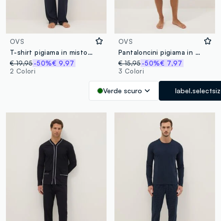
OVS
OVS
T-shirt pigiama in misto viscosa blu regular fit
Pantaloncini pigiama in misto cotone verdi regular fit
€ 19,95
-50%
€ 9,97
€ 15,95
-50%
€ 7,97
2 Colori
3 Colori
Verde scuro
label.selectsi