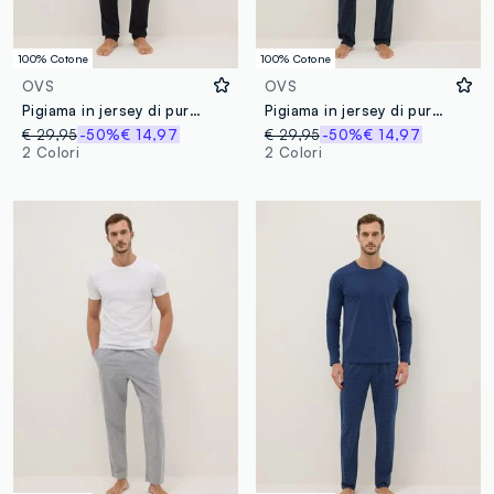
100% Cotone
100% Cotone
OVS
OVS
Pigiama in jersey di puro cotone organico con dettagli in contrasto nero regular fit
Pigiama in jersey di puro cotone blu regular fit
€ 29,95
-50%
€ 14,97
€ 29,95
-50%
€ 14,97
2 Colori
2 Colori