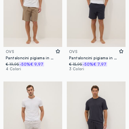
OVS
OVS
Pantaloncini pigiama in misto cotone e lino beige regular fit
Pantaloncini pigiama in misto cotone grigi regular fit
€ 19,95
-50%
€ 9,97
€ 15,95
-50%
€ 7,97
4 Colori
3 Colori