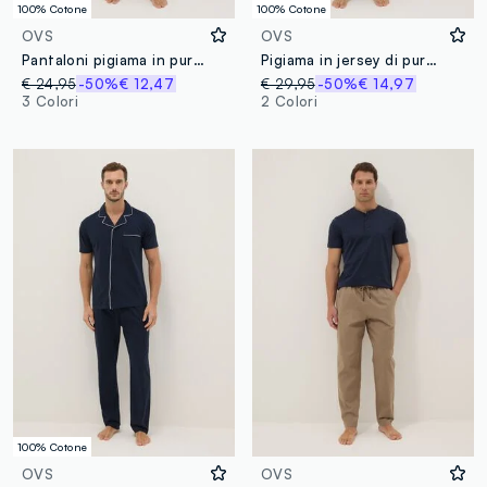
100% Cotone
100% Cotone
OVS
OVS
Pantaloni pigiama in puro cotone a righe multicolor regular fit
Pigiama in jersey di puro cotone blu regular fit
€ 24,95
-50%
€ 12,47
€ 29,95
-50%
€ 14,97
3 Colori
2 Colori
100% Cotone
OVS
OVS