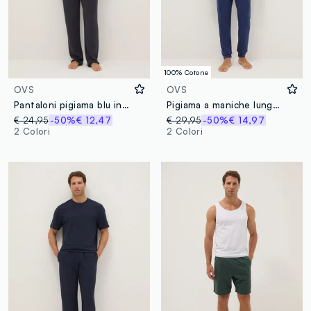
100% Cotone
OVS
OVS
Pantaloni pigiama blu in misto viscosa regular fit
Pigiama a maniche lunghe blu in puro cotone organico interlock
€ 24,95
-50%
€ 12,47
€ 29,95
-50%
€ 14,97
2 Colori
2 Colori