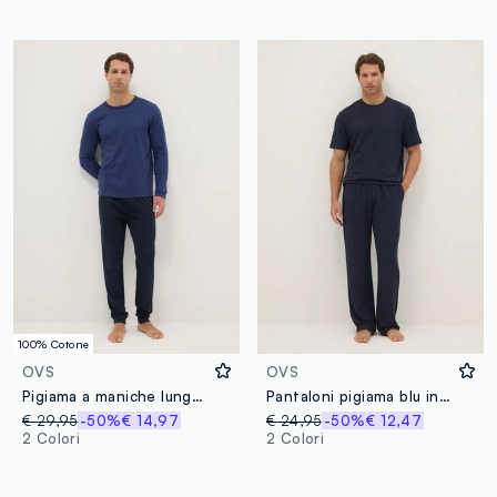
100% Cotone
OVS
OVS
Pigiama a maniche lunghe blu in puro cotone organico interlock
Pantaloni pigiama blu in misto viscosa regular fit
€ 29,95
-50%
€ 14,97
€ 24,95
-50%
€ 12,47
2 Colori
2 Colori