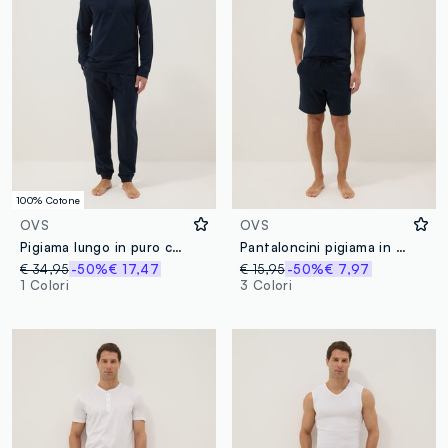
100% Cotone
OVS
OVS
Pigiama lungo in puro cotone Supima blu regular fit con collo serafino
Pantaloncini pigiama in misto cotone blu regular fit
€ 34,95
-50%
€ 17,47
€ 15,95
-50%
€ 7,97
1 Colori
3 Colori