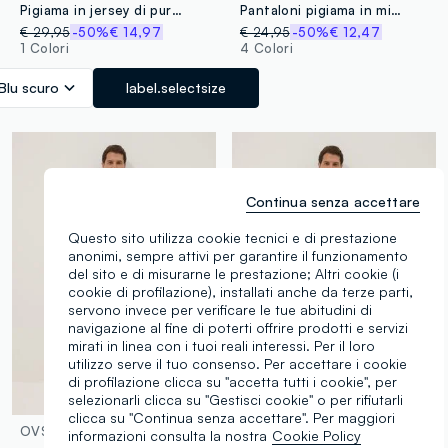
Pigiama in jersey di puro cotone blu regular fit
Pantaloni pigiama in misto cotone e lino beige relaxed fit
€ 29,95
-50%
€ 14,97
€ 24,95
-50%
€ 12,47
1 Colori
4 Colori
Blu scuro
label.selectsize
Continua senza accettare
Questo sito utilizza cookie tecnici e di prestazione
anonimi, sempre attivi per garantire il funzionamento
del sito e di misurarne le prestazione; Altri cookie (i
cookie di profilazione), installati anche da terze parti,
servono invece per verificare le tue abitudini di
navigazione al fine di poterti offrire prodotti e servizi
mirati in linea con i tuoi reali interessi. Per il loro
utilizzo serve il tuo consenso. Per accettare i cookie
di profilazione clicca su "accetta tutti i cookie", per
selezionarli clicca su "Gestisci cookie" o per rifiutarli
clicca su "Continua senza accettare". Per maggiori
OVS
OVS
informazioni consulta la nostra
Cookie Policy