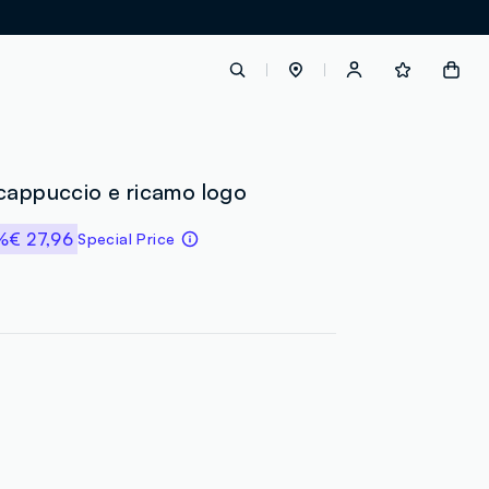
label.account.login
cappuccio e ricamo logo
%
€ 27,96
Special Price
button.loginandregister
button.order.tracking
loyalty.euro.points
loyalty.guest.message