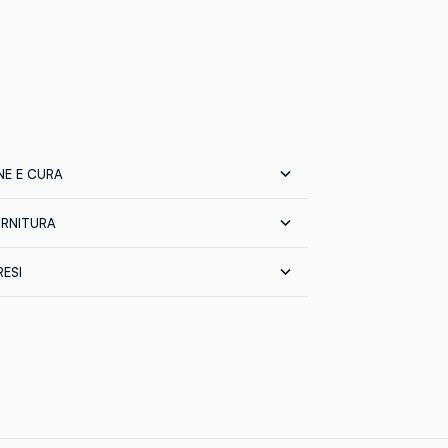
E E CURA
ORNITURA
e:
78% COTONE,22% POLIESTERE
prodotto finito
RESI
GIC ALLIANCES LLC
 tutta Italia gratuita per ordini superiori a
ETNAM
sci gratuitamente i tuoi prodotti sia con il
in negozio: hai 30 giorni di tempo. Ritira i
 in negozio, il servizio è sempre gratuito.