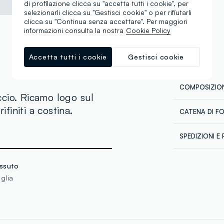
di profilazione clicca su "accetta tutti i cookie", per
selezionarli clicca su "Gestisci cookie" o per rifiutarli
clicca su "Continua senza accettare". Per maggiori
informazioni consulta la nostra
Cookie Policy
Accetta tutti i cookie
Gestisci cookie
COMPOSIZION
cio. Ricamo logo sul
ifiniti a costina.
CATENA DI F
Composizion
Fornitore di 
SPEDIZIONI E 
GPS STRATE
Spedizione in
MADE IN VI
€60. Restitui
ssuto
corriere che 
glia
tuoi prodotti