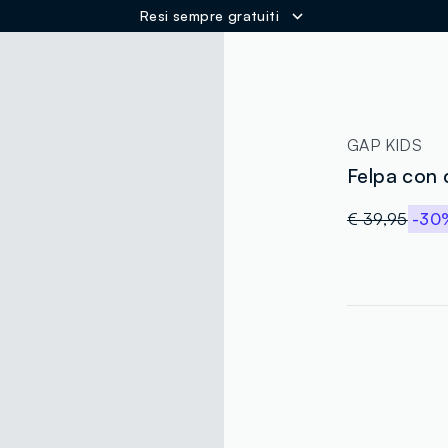
Resi sempre gratuiti
ER
GAP KIDS
Felpa con 
€ 39,95
-30
label.color
:
single.size