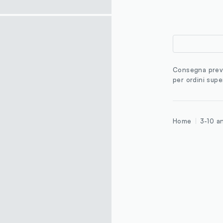
Consegna previ
per ordini supe
Home
3-10 a