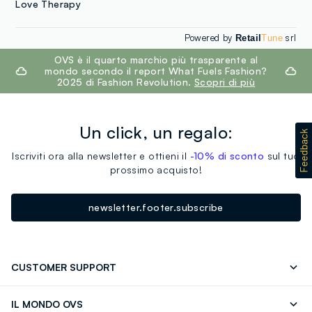
Love Therapy
Powered by
srl
Retail
Tune
footer.ariatitle
OVS è il quarto marchio più trasparente al
mondo secondo il report What Fuels Fashion?
2025 di Fashion Revolution.
Scopri di più
Un click, un regalo:
Iscriviti ora alla newsletter e ottieni il
-10% di sconto
sul tuo
prossimo acquisto!
newsletter.footer.subscribe
CUSTOMER SUPPORT
Segui il tuo ordine
Contattaci: 0418520342 (lun-ven 9-
IL MONDO OVS
17)