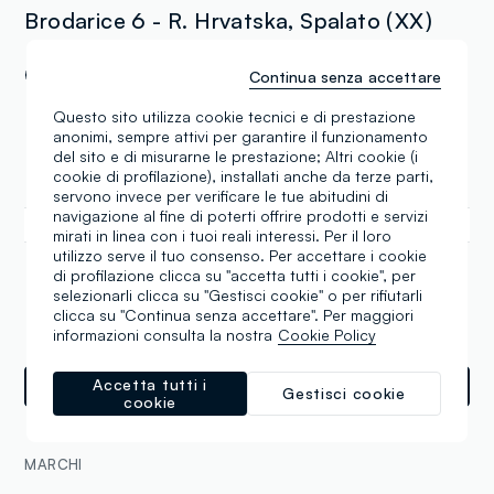
Brodarice 6 - R. Hrvatska, Spalato (XX)
Aperto
09:00-21:00
Continua senza accettare
Questo sito utilizza cookie tecnici e di prestazione
Lunedi
09:00-21:00
anonimi, sempre attivi per garantire il funzionamento
del sito e di misurarne le prestazione; Altri cookie (i
Martedi
09:00-21:00
cookie di profilazione), installati anche da terze parti,
Mercoledi
09:00-21:00
servono invece per verificare le tue abitudini di
navigazione al fine di poterti offrire prodotti e servizi
Giovedi
09:00-21:00
mirati in linea con i tuoi reali interessi. Per il loro
utilizzo serve il tuo consenso. Per accettare i cookie
Venerdi
09:00-21:00
di profilazione clicca su "accetta tutti i cookie", per
Sabato
09:00-21:00
selezionarli clicca su "Gestisci cookie" o per rifiutarli
clicca su "Continua senza accettare". Per maggiori
Domenica
09:00-21:00
informazioni consulta la nostra
Cookie Policy
Accetta tutti i
Indicazioni
Gestisci cookie
cookie
MARCHI