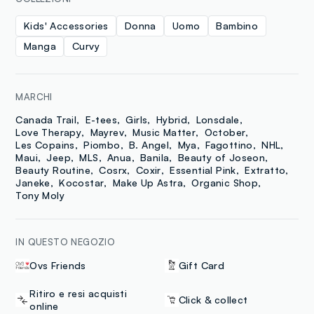
Kids' Accessories
Donna
Uomo
Bambino
Manga
Curvy
MARCHI
Canada Trail
E-tees
Girls
Hybrid
Lonsdale
Love Therapy
Mayrev
Music Matter
October
Les Copains
Piombo
B. Angel
Mya
Fagottino
NHL
Maui
Jeep
MLS
Anua
Banila
Beauty of Joseon
Beauty Routine
Cosrx
Coxir
Essential Pink
Extratto
Janeke
Kocostar
Make Up Astra
Organic Shop
Tony Moly
IN QUESTO NEGOZIO
Ovs Friends
Gift Card
Ritiro e resi acquisti
Click & collect
online