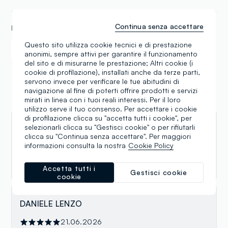
Continua senza accettare
METODI DI PAGAMENTO
Questo sito utilizza cookie tecnici e di prestazione
Samsung Pay
Apple Pay
anonimi, sempre attivi per garantire il funzionamento
del sito e di misurarne le prestazione; Altri cookie (i
cookie di profilazione), installati anche da terze parti,
servono invece per verificare le tue abitudini di
navigazione al fine di poterti offrire prodotti e servizi
mirati in linea con i tuoi reali interessi. Per il loro
Recensioni
utilizzo serve il tuo consenso. Per accettare i cookie
di profilazione clicca su "accetta tutti i cookie", per
selezionarli clicca su "Gestisci cookie" o per rifiutarli
Aleksandrs Merenkovs
clicca su "Continua senza accettare". Per maggiori
informazioni consulta la nostra
Cookie Policy
01.07.2026
Не плохой магазин. Доступные цены.
Accetta tutti i
Gestisci cookie
cookie
DANIELE LENZO
21.06.2026