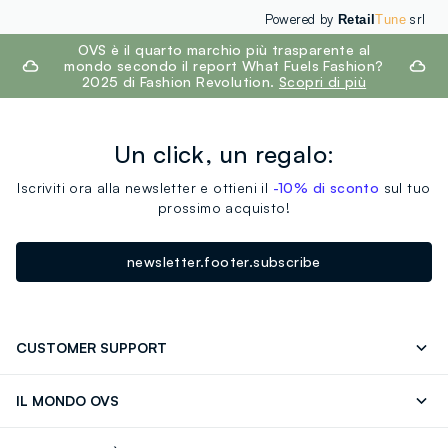
Powered by
srl
Retail
Tune
footer.ariatitle
OVS è il quarto marchio più trasparente al
mondo secondo il report What Fuels Fashion?
2025 di Fashion Revolution.
Scopri di più
Un click, un regalo:
Iscriviti ora alla newsletter e ottieni il
-10% di sconto
sul tuo
prossimo acquisto!
newsletter.footer.subscribe
CUSTOMER SUPPORT
Segui il tuo ordine
Contattaci: 0418520342 (lun-ven 9-
IL MONDO OVS
17)
OVS ❤️ friends
Stampa
FAQ
Store locator