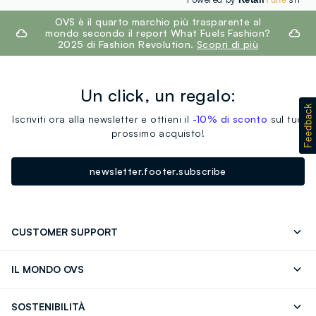
footer.ariatitle
OVS è il quarto marchio più trasparente al
mondo secondo il report What Fuels Fashion?
2025 di Fashion Revolution.
Scopri di più
Un click, un regalo:
Iscriviti ora alla newsletter e ottieni il
-10% di sconto
sul tuo
prossimo acquisto!
newsletter.footer.subscribe
CUSTOMER SUPPORT
Segui il tuo ordine
Contattaci: 0418520342 (lun-ven 9-
IL MONDO OVS
17)
OVS ❤️ friends
Stampa
FAQ
Store locator
SOSTENIBILITÀ