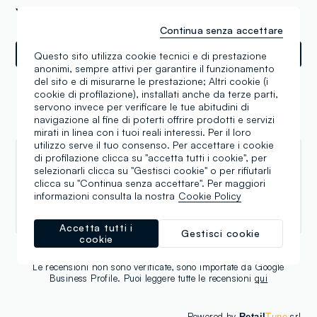
Y Pokrovskiy Proyezd, Mosca (XX)
Continua senza accettare
Indicazioni
Questo sito utilizza cookie tecnici e di prestazione
anonimi, sempre attivi per garantire il funzionamento
del sito e di misurarne le prestazione; Altri cookie (i
cookie di profilazione), installati anche da terze parti,
servono invece per verificare le tue abitudini di
navigazione al fine di poterti offrire prodotti e servizi
Recensioni
mirati in linea con i tuoi reali interessi. Per il loro
utilizzo serve il tuo consenso. Per accettare i cookie
di profilazione clicca su "accetta tutti i cookie", per
Ирина Тушинская
selezionarli clicca su "Gestisci cookie" o per rifiutarli
clicca su "Continua senza accettare". Per maggiori
03.03.2017
informazioni consulta la nostra
Cookie Policy
Отличное качество детской одежды
Accetta tutti i
Gestisci cookie
cookie
Le recensioni non sono verificate, sono importate da Google
Business Profile. Puoi leggere tutte le recensioni
qui
Powered by
srl
Retail
Tune