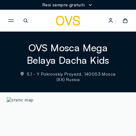
Resi sempre gratuiti
NAVIGATION.ARIA.GOTOMAINCONTENT
NAVIGATION.ARIA.GOTOFOOT
OVS Mosca Mega
Belaya Dacha Kids
5,1 - Y Pokrovskiy Proyezd, 140053 Mosca
(XX) Russia