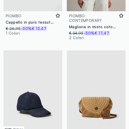
PIOMBO
PIOMBO
CONTEMPORARY
Cappello in puro tessuto carta beige con pompon colorati
Maglione in misto cotone marrone regular fit con motivo a maglia
€ 26,95
-50%
€ 13,47
1 Colori
€ 34,95
-50%
€ 17,47
2 Colori