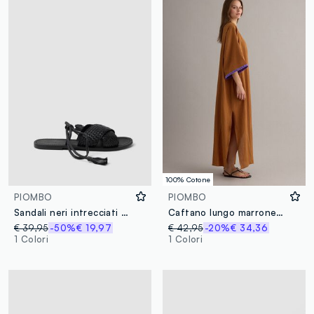
100% Cotone
PIOMBO
PIOMBO
Sandali neri intrecciati con lacci alla caviglia
Caftano lungo marrone in puro cotone
€ 39,95
-50%
€ 19,97
€ 42,95
-20%
€ 34,36
1 Colori
1 Colori