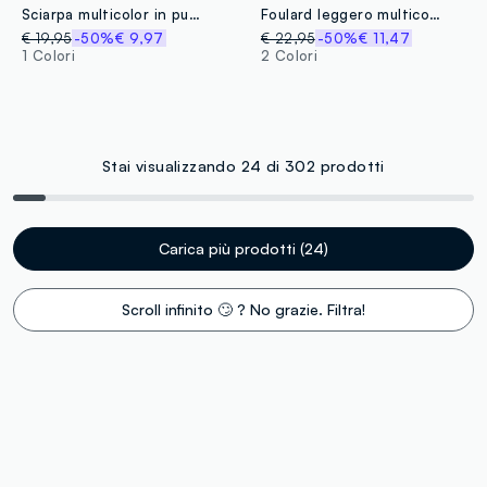
Sciarpa multicolor in puro cotone
Foulard leggero multicolor con stampa floreale
€ 19,95
-50%
€ 9,97
€ 22,95
-50%
€ 11,47
1 Colori
2 Colori
Stai visualizzando 24 di 302 prodotti
Carica più prodotti (24)
Scroll infinito 🙄 ? No grazie. Filtra!