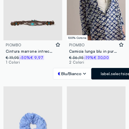
100% Cotone
PIOMBO
PIOMBO
Cintura marrone intrecciata con perline e pietre decorative
Camicia lunga blu in puro cotone con fantasia floreale
€ 19,95
-50%
€ 9,97
€ 36,95
-19%
€ 30,00
1 Colori
2 Colori
Blu/Bianco
label.selectsiz