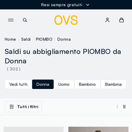
Resi sempre gratuiti
NAVIGATION.ARIA.GOTOMAINCONTENT
NAVIGATION.ARIA.GOTOFOOT
Home
Saldi
PIOMBO
Donna
Saldi su abbigliamento PIOMBO da
Donna
( 302 )
Vedi tutti
Donna
Uomo
Bambino
Bambina
Tutti i filtri