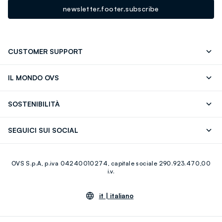
newsletter.footer.subscribe
CUSTOMER SUPPORT
Segui il tuo ordine
Contattaci: 0418520342 (lun-ven 9-
IL MONDO OVS
17)
OVS ❤️ friends
Stampa
FAQ
Store locator
SOSTENIBILITÀ
Careers
Franchising
Scopri il nostro percorso
Cotone Italiano
SEGUICI SUI SOCIAL
Giftcard
Eco Valore
Raccolta abiti usati
Facebook
Instagram
RE-UP
OVS S.p.A, p.iva 04240010274, capitale sociale 290.923.470,00
Youtube
Linkedin
i.v.
it |
italiano