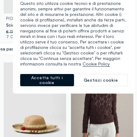
Questo sito utilizza cookie tecnici e di prestazione
anonimi, sempre attivi per garantire il funzionamento
del sito e di misurarne le prestazione; Altri cookie (i
PIOMBO
PIOMBO
cookie di profilazione), installati anche da terze parti,
Sciarpa in misto viscosa e lino rosa con frange
Cappello panama beige in puro tessuto carta con fascia multicolor
servono invece per verificare le tue abitudini di
navigazione al fine di poterti offrire prodotti e servizi
€ 17,95
-50%
€ 8,97
€ 26,95
-50%
€ 13,47
mirati in linea con i tuoi reali interessi. Per il loro
7 Colori
1 Colori
utilizzo serve il tuo consenso. Per accettare i cookie
di profilazione clicca su "accetta tutti i cookie", per
sa pastello
label.selectsize
selezionarli clicca su "Gestisci cookie" o per rifiutarli
clicca su "Continua senza accettare". Per maggiori
informazioni consulta la nostra
Cookie Policy
Accetta tutti i
Gestisci cookie
cookie