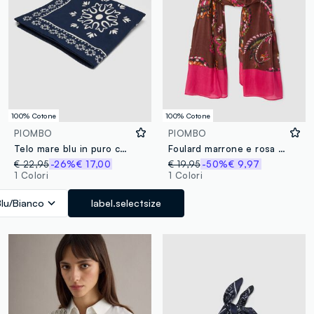
100% Cotone
100% Cotone
PIOMBO
PIOMBO
Telo mare blu in puro cotone con stampa decorativa
Foulard marrone e rosa in puro cotone con fantasia floreale
€ 22,95
-26%
€ 17,00
€ 19,95
-50%
€ 9,97
1 Colori
1 Colori
Blu/Bianco
label.selectsize