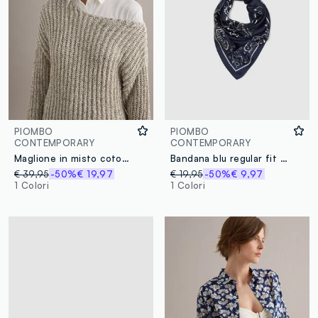
PIOMBO
PIOMBO
CONTEMPORARY
CONTEMPORARY
Maglione in misto cotone beige regular fit intrecciato con collo a barca
Bandana blu regular fit con motivo paisley
€ 39,95
-50%
€ 19,97
€ 19,95
-50%
€ 9,97
1 Colori
1 Colori