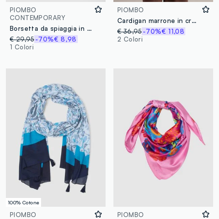
PIOMBO
PIOMBO
CONTEMPORARY
Cardigan marrone in crochet di misto viscosa con frange regular fit
Borsetta da spiaggia in puro tessuto carta marrone
€ 36,95
-70%
€ 11,08
€ 29,95
-70%
€ 8,98
2 Colori
1 Colori
100% Cotone
PIOMBO
PIOMBO