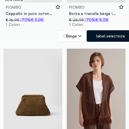
100% Cotone
PIOMBO
PIOMBO
Cappello in puro cotone blu
Borsa a tracolla beige in misto tessuto carta con frange
€ 16,95
-70%
€ 5,08
€ 26,95
-70%
€ 8,08
1 Colori
1 Colori
Beige
label.selectsize