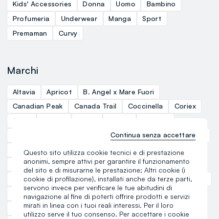
Kids' Accessories
Donna
Uomo
Bambino
Profumeria
Underwear
Manga
Sport
Premaman
Curvy
Marchi
Altavia
Apricot
B. Angel x Mare Fuori
Canadian Peak
Canada Trail
Coccinella
Coriex
Croff
Chicco
Crocs
E-tees
Everlast
Continua senza accettare
Eye Line
Foster Grant
Gap
Geographical Norway
Girls
Hybrid
Ipanema
Jansport
J-Club
Questo sito utilizza cookie tecnici e di prestazione
anonimi, sempre attivi per garantire il funzionamento
Klamaste
Lillydoo
Lonsdale
Lovable
del sito e di misurarne le prestazione; Altri cookie (i
cookie di profilazione), installati anche da terze parti,
Love Therapy
Mayrev
Music Matter
Nicol Caramel
servono invece per verificare le tue abitudini di
Nina Kendosa
October
Quid
RE.UP
navigazione al fine di poterti offrire prodotti e servizi
mirati in linea con i tuoi reali interessi. Per il loro
Rocco Giocattoli
Tally Weijl
Trudi
Utopja
utilizzo serve il tuo consenso. Per accettare i cookie