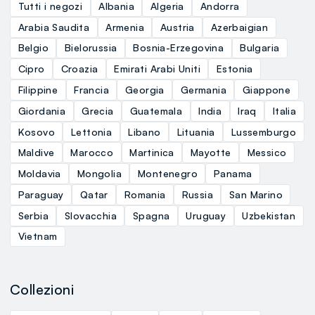
Tutti i negozi
Albania
Algeria
Andorra
Arabia Saudita
Armenia
Austria
Azerbaigian
Belgio
Bielorussia
Bosnia-Erzegovina
Bulgaria
Cipro
Croazia
Emirati Arabi Uniti
Estonia
Filippine
Francia
Georgia
Germania
Giappone
Giordania
Grecia
Guatemala
India
Iraq
Italia
Kosovo
Lettonia
Libano
Lituania
Lussemburgo
Maldive
Marocco
Martinica
Mayotte
Messico
Moldavia
Mongolia
Montenegro
Panama
Paraguay
Qatar
Romania
Russia
San Marino
Serbia
Slovacchia
Spagna
Uruguay
Uzbekistan
Vietnam
Collezioni