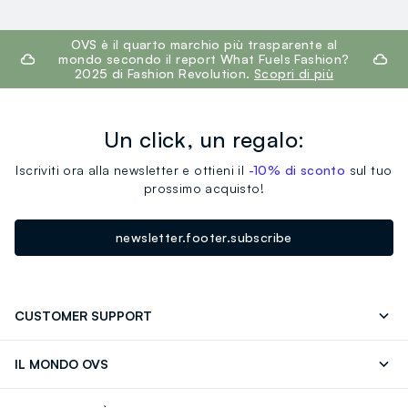
footer.ariatitle
OVS è il quarto marchio più trasparente al
mondo secondo il report What Fuels Fashion?
2025 di Fashion Revolution.
Scopri di più
Un click, un regalo:
Iscriviti ora alla newsletter e ottieni il
-10% di sconto
sul tuo
prossimo acquisto!
newsletter.footer.subscribe
CUSTOMER SUPPORT
Segui il tuo ordine
Contattaci: 0418520342 (lun-ven 9-
IL MONDO OVS
17)
OVS ❤️ friends
Stampa
FAQ
Store locator