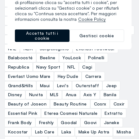
di profilazione clicca su "accetta tutti i cookie", per
Bbe Biotech Beauty
Terraviva Design
selezionarli clicca su "Gestisci cookie" o per rifiutarli
ClioMakeUp That's Mascara
Banana Beauty
clicca su "Continua senza accettare". Per maggiori
informazioni consulta la nostra
Cookie Policy
Les Copains
MILK+HERO
Piombo Contemporary
Piombo Tech
Piombo Selection
Piombo
BST.1957
Accetta tutti i
Gestisci cookie
cookie
B. Angel
Mya
Everlast Kids
Fagottino
Coralife
NHL
NBA
Sanpellegrino
Everlast Footwear
Balaboosté
Beeline
YouLook
Polinelli
Republica
Navy Sport
NFL
Cagi
Everlast Uomo Mare
Hey Dude
Carrera
Grand&Hills
Maui
Levi's
Outerstaff
Jeep
Disney
Nuvita
MLS
Anua
Axis Y
Banila
Beauty of Joseon
Beauty Routine
Cosrx
Coxir
Essential Pink
Eterea Cosmesi Naturale
Extratto
Frank Body
Freshly
Goodal
Goovi
Janeke
Kocostar
Lab Care
Laka
Make Up Astra
Missha