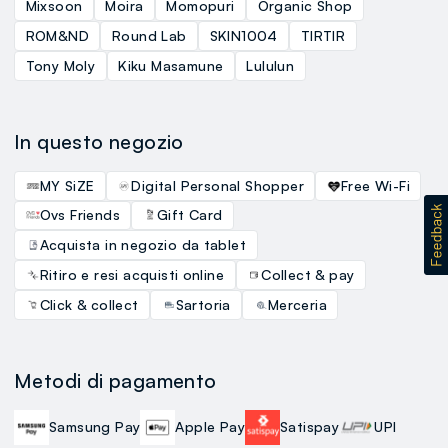
Mixsoon
Moira
Momopuri
Organic Shop
ROM&ND
Round Lab
SKIN1004
TIRTIR
Tony Moly
Kiku Masamune
Lululun
In questo negozio
MY SiZE
Digital Personal Shopper
Free Wi-Fi
Ovs Friends
Gift Card
Acquista in negozio da tablet
Ritiro e resi acquisti online
Collect & pay
Click & collect
Sartoria
Merceria
Metodi di pagamento
Samsung Pay
Apple Pay
Satispay
UPI