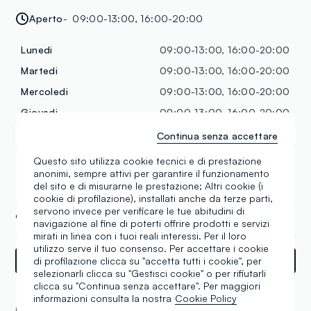
Aperto
09:00-13:00, 16:00-20:00
Lunedi
09:00-13:00, 16:00-20:00
Martedi
09:00-13:00, 16:00-20:00
Mercoledi
09:00-13:00, 16:00-20:00
Giovedi
09:00-13:00, 16:00-20:00
Venerdi
09:00-13:00, 16:00-20:00
Continua senza accettare
Sabato
09:00-13:00, 16:00-20:00
Questo sito utilizza cookie tecnici e di prestazione
anonimi, sempre attivi per garantire il funzionamento
Domenica
09:00-13:00, 16:00-20:00
del sito e di misurarne le prestazione; Altri cookie (i
cookie di profilazione), installati anche da terze parti,
servono invece per verificare le tue abitudini di
+39 0819766459
navigazione al fine di poterti offrire prodotti e servizi
mirati in linea con i tuoi reali interessi. Per il loro
utilizzo serve il tuo consenso. Per accettare i cookie
Indicazioni
di profilazione clicca su "accetta tutti i cookie", per
selezionarli clicca su "Gestisci cookie" o per rifiutarli
clicca su "Continua senza accettare". Per maggiori
informazioni consulta la nostra
Cookie Policy
COLLEZIONI