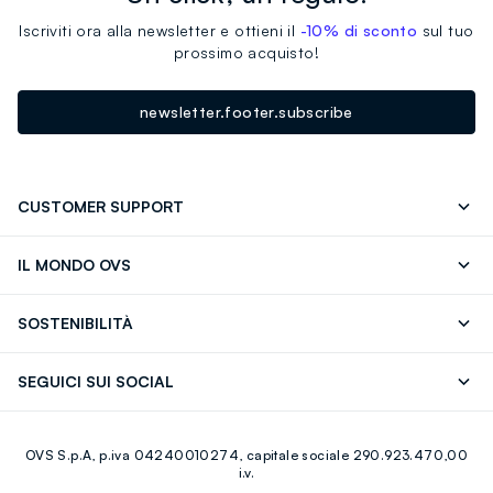
Iscriviti ora alla newsletter e ottieni il
-10% di sconto
sul tuo
prossimo acquisto!
newsletter.footer.subscribe
CUSTOMER SUPPORT
Segui il tuo ordine
Contattaci: 0418520342 (lun-ven 9-
IL MONDO OVS
17)
OVS ❤️ friends
Stampa
FAQ
Store locator
SOSTENIBILITÀ
Careers
Franchising
Scopri il nostro percorso
Cotone Italiano
SEGUICI SUI SOCIAL
Giftcard
Eco Valore
Raccolta abiti usati
Facebook
Instagram
RE-UP
OVS S.p.A, p.iva 04240010274, capitale sociale 290.923.470,00
Youtube
Linkedin
i.v.