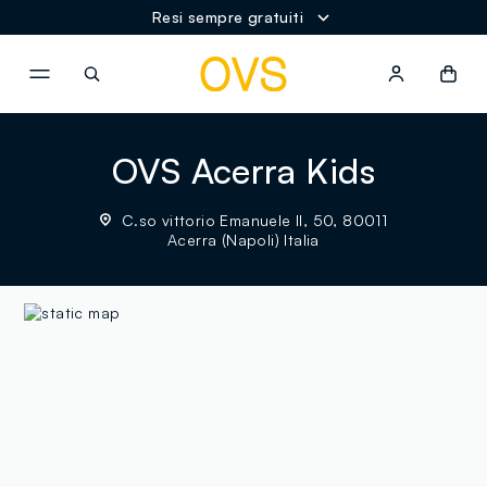
Resi sempre gratuiti
NAVIGATION.ARIA.GOTOMAINCONTENT
NAVIGATION.ARIA.GOTOFOOT
OVS Acerra Kids
C.so vittorio Emanuele II, 50, 80011
Acerra (Napoli) Italia