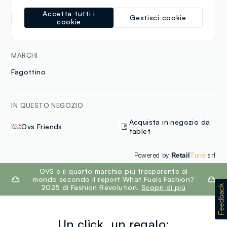
Accetta tutti i
Gestisci cookie
Bambino
cookie
MARCHI
Fagottino
IN QUESTO NEGOZIO
Acquista in negozio da
Ovs Friends
tablet
Powered by
srl
Retail
Tune
footer.ariatitle
OVS è il quarto marchio più trasparente al
mondo secondo il report What Fuels Fashion?
2025 di Fashion Revolution.
Scopri di più
Un click, un regalo: