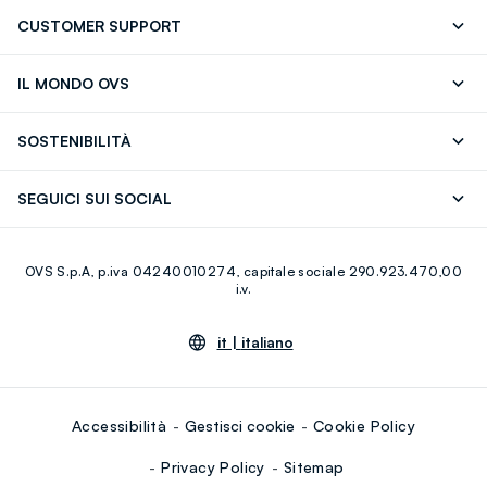
CUSTOMER SUPPORT
Segui il tuo ordine
Contattaci: 0418520342 (lun-ven 9-
IL MONDO OVS
17)
OVS ❤️ friends
Stampa
FAQ
Store locator
SOSTENIBILITÀ
Careers
Franchising
Scopri il nostro percorso
Cotone Italiano
SEGUICI SUI SOCIAL
Giftcard
Eco Valore
Raccolta abiti usati
Facebook
Instagram
RE-UP
OVS S.p.A, p.iva 04240010274, capitale sociale 290.923.470,00
Youtube
Linkedin
i.v.
it |
italiano
Accessibilità
Gestisci cookie
Cookie Policy
Privacy Policy
Sitemap