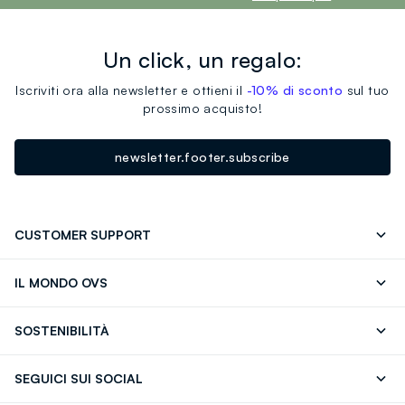
Un click, un regalo:
Iscriviti ora alla newsletter e ottieni il
-10% di sconto
sul tuo
prossimo acquisto!
newsletter.footer.subscribe
CUSTOMER SUPPORT
Segui il tuo ordine
Contattaci: 0418520342 (lun-ven 9-
IL MONDO OVS
17)
OVS ❤️ friends
Stampa
FAQ
Store locator
SOSTENIBILITÀ
Careers
Franchising
Scopri il nostro percorso
Cotone Italiano
SEGUICI SUI SOCIAL
Giftcard
Eco Valore
Raccolta abiti usati