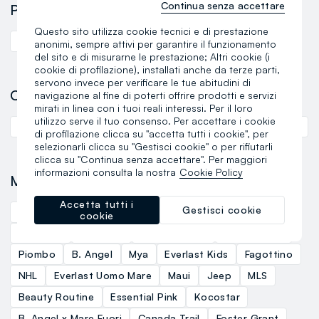
Continua senza accettare
Province
Questo sito utilizza cookie tecnici e di prestazione
rimini
anonimi, sempre attivi per garantire il funzionamento
del sito e di misurarne le prestazione; Altri cookie (i
cookie di profilazione), installati anche da terze parti,
servono invece per verificare le tue abitudini di
Collezioni
navigazione al fine di poterti offrire prodotti e servizi
mirati in linea con i tuoi reali interessi. Per il loro
utilizzo serve il tuo consenso. Per accettare i cookie
Kids' Accessories
Donna
Uomo
Bambino
Curvy
di profilazione clicca su "accetta tutti i cookie", per
selezionarli clicca su "Gestisci cookie" o per rifiutarli
clicca su "Continua senza accettare". Per maggiori
informazioni consulta la nostra
Cookie Policy
Marchi
Accetta tutti i
Gestisci cookie
Coccinella
Everlast
Eye Line
Hybrid
J-Club
cookie
Klamaste
Lonsdale
Love Therapy
Les Copains
Piombo
B. Angel
Mya
Everlast Kids
Fagottino
NHL
Everlast Uomo Mare
Maui
Jeep
MLS
Beauty Routine
Essential Pink
Kocostar
B. Angel x Mare Fuori
Canada Trail
Foster Grant