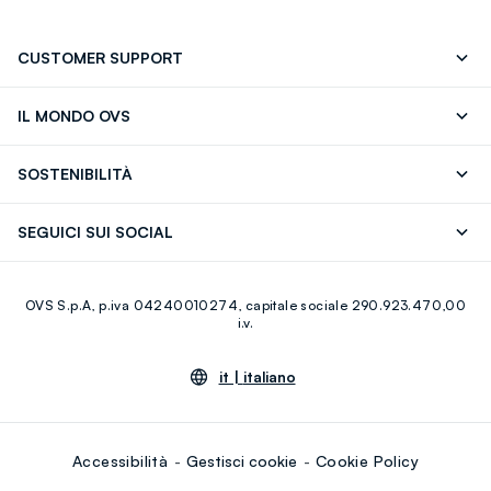
CUSTOMER SUPPORT
Segui il tuo ordine
Contattaci: 0418520342 (lun-ven 9-
IL MONDO OVS
17)
OVS ❤️ friends
Stampa
FAQ
Store locator
SOSTENIBILITÀ
Careers
Franchising
Scopri il nostro percorso
Cotone Italiano
SEGUICI SUI SOCIAL
Giftcard
Eco Valore
Raccolta abiti usati
Facebook
Instagram
RE-UP
OVS S.p.A, p.iva 04240010274, capitale sociale 290.923.470,00
Youtube
Linkedin
i.v.
it |
italiano
Accessibilità
Gestisci cookie
Cookie Policy