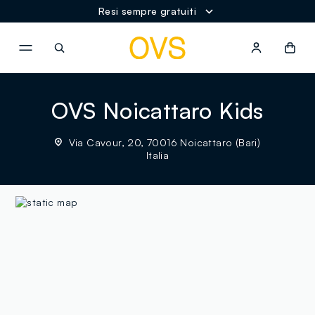
Resi sempre gratuiti
NAVIGATION.ARIA.GOTOMAINCONTENT
NAVIGATION.ARIA.GOTOFOOT
OVS Noicattaro Kids
Via Cavour, 20, 70016 Noicattaro (Bari)
Italia