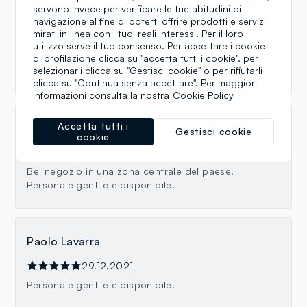
servono invece per verificare le tue abitudini di
Negozio fornito e ordinato, personale sempre
navigazione al fine di poterti offrire prodotti e servizi
cordiale e sorridente, disponibile per ogni consiglio
mirati in linea con i tuoi reali interessi. Per il loro
ed esigenza. Un ringraziamento particolare a Martina
utilizzo serve il tuo consenso. Per accettare i cookie
che mi ha supportato (e sopportato) nella ricerca di
di profilazione clicca su "accetta tutti i cookie", per
selezionarli clicca su "Gestisci cookie" o per rifiutarli
un jeans "introvabile" per accontentare mia figlia ❤️
clicca su "Continua senza accettare". Per maggiori
informazioni consulta la nostra
Cookie Policy
Accetta tutti i
Angela Di Bari
Gestisci cookie
cookie
14.10.2022
Bel negozio in una zona centrale del paese.
Personale gentile e disponibile.
Paolo Lavarra
29.12.2021
Personale gentile e disponibile!