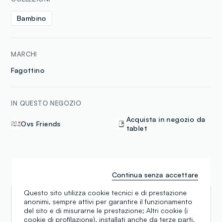
Bambino
MARCHI
Fagottino
IN QUESTO NEGOZIO
Acquista in negozio da
Ovs Friends
tablet
Recensioni
Continua senza accettare
Questo sito utilizza cookie tecnici e di prestazione
anonimi, sempre attivi per garantire il funzionamento
Mariarosaria Nigro
del sito e di misurarne le prestazione; Altri cookie (i
cookie di profilazione), installati anche da terze parti,
03.10.2025