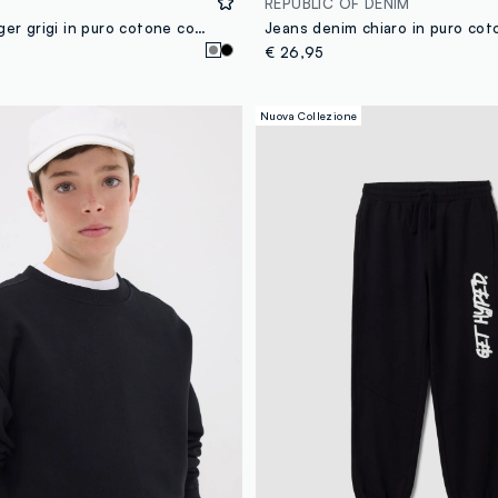
REPUBLIC OF DENIM
Pantaloni jogger grigi in puro cotone con grafica "Way Up" per ragazzo
€ 26,95
Nuova Collezione