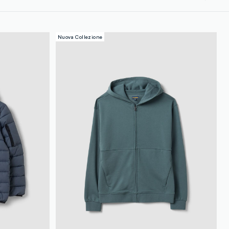
loyalty.guest.discoverpagelink
Nuova Collezione