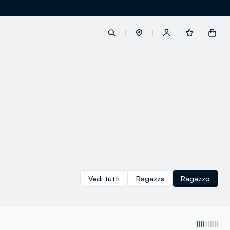
label.account.login
button.loginandregister
button.order.tracking
Vedi tutti
Ragazza
Ragazzo
loyalty.euro.points
loyalty.guest.message