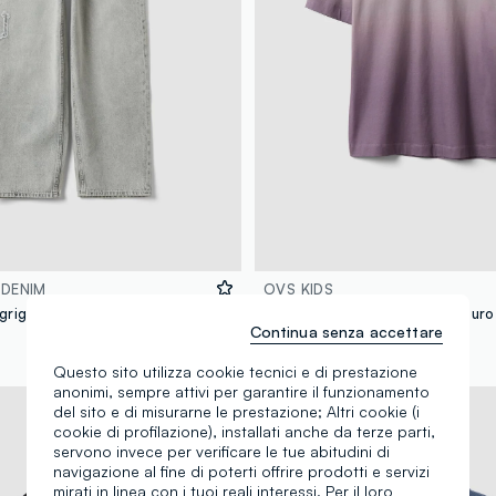
 DENIM
OVS KIDS
Jeans denim grigi in puro cotone con vita elasticizzata per ragazzo skater fit
Continua senza accettare
€ 14,95
Questo sito utilizza cookie tecnici e di prestazione
anonimi, sempre attivi per garantire il funzionamento
Nuova Collezione
del sito e di misurarne le prestazione; Altri cookie (i
cookie di profilazione), installati anche da terze parti,
servono invece per verificare le tue abitudini di
navigazione al fine di poterti offrire prodotti e servizi
mirati in linea con i tuoi reali interessi. Per il loro