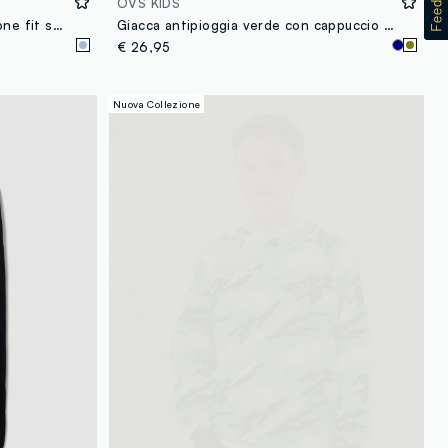
OVS KIDS
Jeans denim chiaro in puro cotone fit skater per ragazzo
Giacca antipioggia verde con cappuccio e zip per ragazzo
€ 26,95
Nuova Collezione