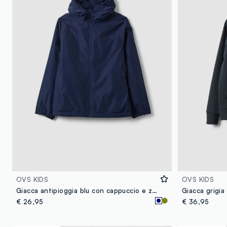
OVS KIDS
OVS KIDS
Giacca antipioggia blu con cappuccio e zip per ragazzo
€ 26,95
€ 36,95