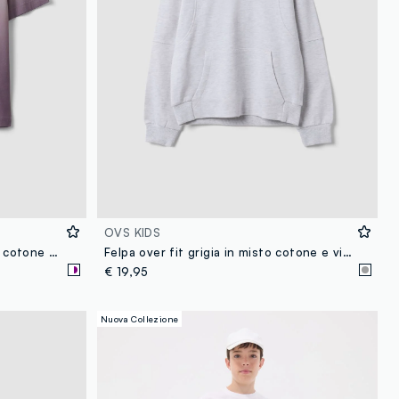
OVS KIDS
T-shirt over fit sfumata in puro cotone per ragazzo
Felpa over fit grigia in misto cotone e viscosa con cappuccio per ragazzo
€ 19,95
Nuova Collezione