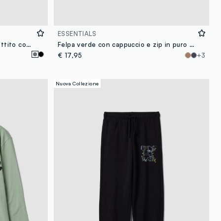
ESSENTIALS
Giubbotto Ultralight grigio imbottito con cappuccio e zip per ragazzo
Felpa verde con cappuccio e zip in puro cotone organico per ragazzo relaxed fit
€ 17,95
+3
Nuova Collezione