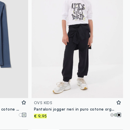
OVS KIDS
T-shirt grigia relaxed fit in puro cotone organico per ragazzo
Pantaloni jogger neri in puro cotone organico per ragazzo relaxed fit
€ 9,95