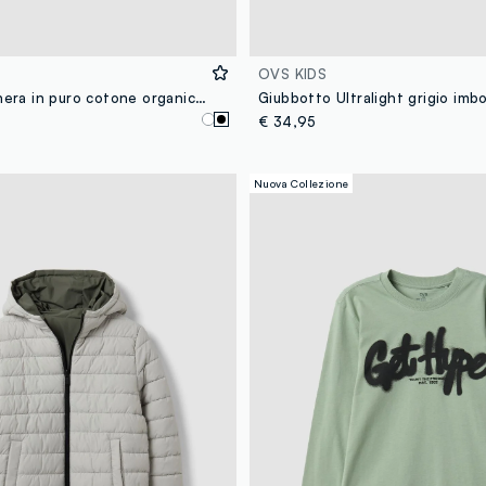
OVS KIDS
T-shirt over nera in puro cotone organico con texture nido d'ape per ragazzo
€ 34,95
Nuova Collezione