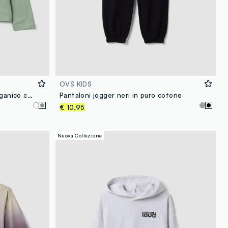
OVS KIDS
T-shirt verde in puro cotone organico con stampa "Get Hype" per ragazzo
Pantaloni jogger neri in puro cotone
€ 10,95
Nuova Collezione