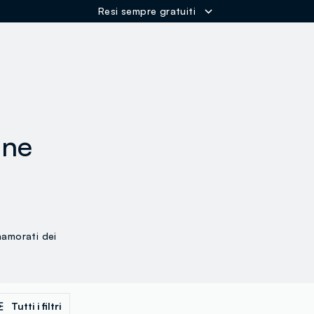
Resi sempre gratuiti
ER
one
namorati dei
Tutti i filtri