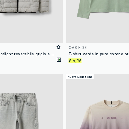
OVS KIDS
Giubbotto Ultralight reversibile grigio e verde imbottito con cappuccio
€ 6,95
Nuova Collezione