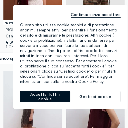
Continua senza accettare
Nuova Collezione
Nuova Collezione
Questo sito utilizza cookie tecnici e di prestazione
anonimi, sempre attivi per garantire il funzionamento
PIOMBO
PIOMBO
del sito e di misurarne le prestazione; Altri cookie (i
Camicia bianca in puro cotone con fantasia ricamata regular fit
Borsa marrone in misto lana e viscosa con tracolla a quadri
cookie di profilazione), installati anche da terze parti,
€ 39,95
€ 29,95
servono invece per verificare le tue abitudini di
1 Colori
1 Colori
navigazione al fine di poterti offrire prodotti e servizi
mirati in linea con i tuoi reali interessi. Per il loro
ianco sporco
label.selectsize
utilizzo serve il tuo consenso. Per accettare i cookie
di profilazione clicca su "accetta tutti i cookie", per
selezionarli clicca su "Gestisci cookie" o per rifiutarli
clicca su "Continua senza accettare". Per maggiori
informazioni consulta la nostra
Cookie Policy
Accetta tutti i
Gestisci cookie
cookie