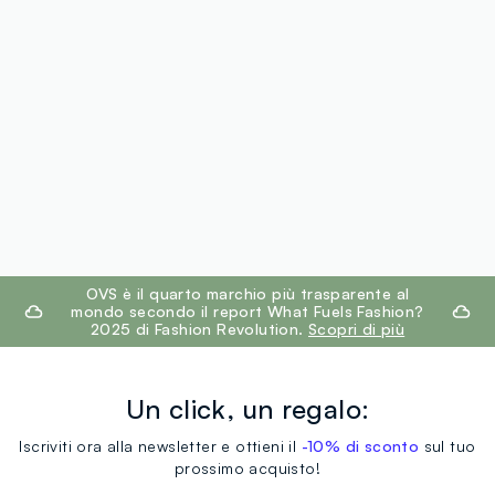
footer.ariatitle
OVS è il quarto marchio più trasparente al
mondo secondo il report What Fuels Fashion?
2025 di Fashion Revolution.
Scopri di più
Un click, un regalo:
Iscriviti ora alla newsletter e ottieni il
-10% di sconto
sul tuo
prossimo acquisto!