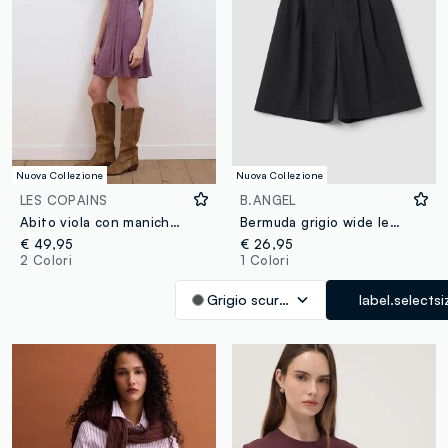
Nuova Collezione
Nuova Collezione
LES COPAINS
B.ANGEL
Abito viola con maniche corte a volant relaxed fit
Bermuda grigio wide leg in viscosa elasticizzato
€ 49,95
€ 26,95
2 Colori
1 Colori
Grigio scuro melange
label.selectsi