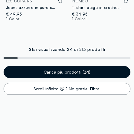
LES COPAINS
PIOMBO
Jeans azzurro in puro cotone dal fit loose
T-shirt beige in crochet di puro cotone regular fit
€ 49,95
€ 34,95
1 Colori
1 Colori
Stai visualizzando 24 di 213 prodotti
Carica più prodotti (24)
Scroll infinito 🙄 ? No grazie. Filtra!