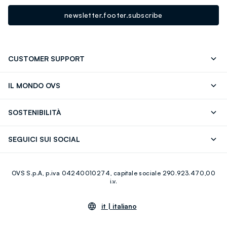
newsletter.footer.subscribe
CUSTOMER SUPPORT
Segui il tuo ordine
Contattaci: 0418520342 (lun-ven 9-
IL MONDO OVS
17)
OVS ❤️ friends
Stampa
FAQ
Store locator
SOSTENIBILITÀ
Careers
Franchising
Scopri il nostro percorso
Cotone Italiano
SEGUICI SUI SOCIAL
Giftcard
Eco Valore
Raccolta abiti usati
Facebook
Instagram
RE-UP
OVS S.p.A, p.iva 04240010274, capitale sociale 290.923.470,00
Youtube
Linkedin
i.v.
it |
italiano