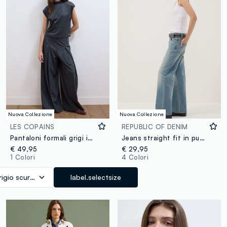
Nuova Collezione
Nuova Collezione
LES COPAINS
REPUBLIC OF DENIM
Pantaloni formali grigi in viscosa elasticizzata baggy fit
Jeans straight fit in puro cotone blu chiaro
€ 49,95
€ 29,95
1 Colori
4 Colori
rigio scuro melange
label.selectsize