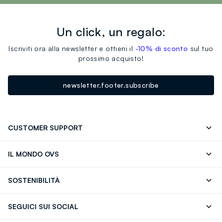
Un click, un regalo:
Iscriviti ora alla newsletter e ottieni il
-10% di sconto
sul tuo
prossimo acquisto!
newsletter.footer.subscribe
CUSTOMER SUPPORT
Segui il tuo ordine
Contattaci: 0418520342 (lun-ven 9-
IL MONDO OVS
17)
OVS ❤️ friends
Stampa
FAQ
Store locator
SOSTENIBILITÀ
Careers
Franchising
Scopri il nostro percorso
Cotone Italiano
SEGUICI SUI SOCIAL
Giftcard
Eco Valore
Raccolta abiti usati