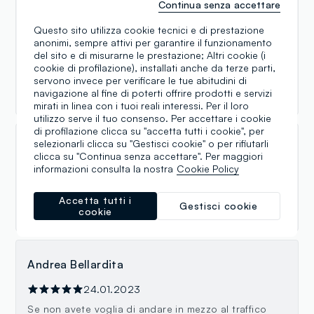
Continua senza accettare
16.04.2024
Questo sito utilizza cookie tecnici e di prestazione
Ieri finalmente ho trovato una brava ragazza /
anonimi, sempre attivi per garantire il funzionamento
venditrice nel punto vendita bambini. Mi sfugge il
del sito e di misurarne le prestazione; Altri cookie (i
nome , ricordo che è originaria di Patti. Brava!!!!!! ....
cookie di profilazione), installati anche da terze parti,
c'e' una scarsissima quantita' di abbigliamento
servono invece per verificare le tue abitudini di
neonato . zeo assoluto .
navigazione al fine di poterti offrire prodotti e servizi
mirati in linea con i tuoi reali interessi. Per il loro
utilizzo serve il tuo consenso. Per accettare i cookie
di profilazione clicca su "accetta tutti i cookie", per
selezionarli clicca su "Gestisci cookie" o per rifiutarli
Benedetto Sirni
clicca su "Continua senza accettare". Per maggiori
informazioni consulta la nostra
Cookie Policy
13.03.2024
Ottimo negozio con ampia scelta per varie fasce di
Accetta tutti i
Gestisci cookie
prezzo e qualità.
cookie
Andrea Bellardita
24.01.2023
Se non avete voglia di andare in mezzo al traffico