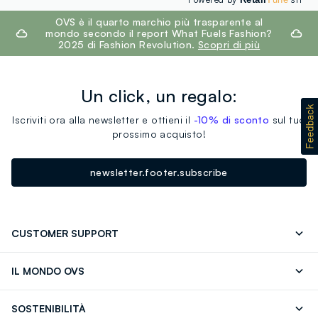
footer.ariatitle
OVS è il quarto marchio più trasparente al
mondo secondo il report What Fuels Fashion?
2025 di Fashion Revolution.
Scopri di più
Un click, un regalo:
Iscriviti ora alla newsletter e ottieni il
-10% di sconto
sul tuo
prossimo acquisto!
newsletter.footer.subscribe
CUSTOMER SUPPORT
Segui il tuo ordine
Contattaci: 0418520342 (lun-ven 9-
IL MONDO OVS
17)
OVS ❤️ friends
Stampa
FAQ
Store locator
SOSTENIBILITÀ