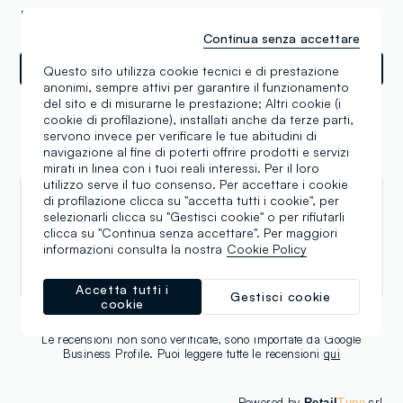
Nordika - Vikingu str. 3, Vilnius (XX)
Continua senza accettare
Indicazioni
Questo sito utilizza cookie tecnici e di prestazione
anonimi, sempre attivi per garantire il funzionamento
del sito e di misurarne le prestazione; Altri cookie (i
cookie di profilazione), installati anche da terze parti,
servono invece per verificare le tue abitudini di
navigazione al fine di poterti offrire prodotti e servizi
Recensioni
mirati in linea con i tuoi reali interessi. Per il loro
utilizzo serve il tuo consenso. Per accettare i cookie
di profilazione clicca su "accetta tutti i cookie", per
Lev Chavkin
selezionarli clicca su "Gestisci cookie" o per rifiutarli
clicca su "Continua senza accettare". Per maggiori
05.06.2024
informazioni consulta la nostra
Cookie Policy
Хорошо
Accetta tutti i
Gestisci cookie
cookie
Le recensioni non sono verificate, sono importate da Google
Business Profile. Puoi leggere tutte le recensioni
qui
Powered by
srl
Retail
Tune