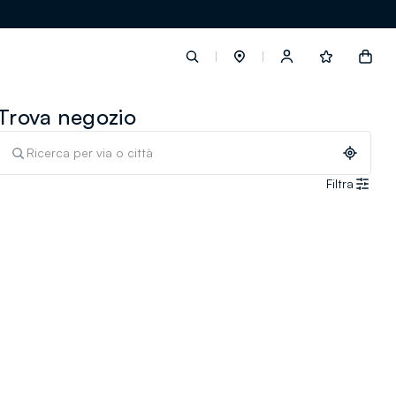
Trova negozio
label.account.login
Filtra
button.loginandregister
button.order.tracking
loyalty.euro.points
loyalty.guest.message