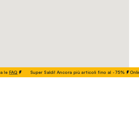
FAQ
Super Saldi! Ancora più articoli fino al -75%
Online e
dita
Armenia
Austria
Azerbaigian
Belgio
Bielorussia
ia
Germania
Giappone
Giordania
Grecia
Guatemal
Mayotte
Messico
Moldavia
Mongolia
Montenegro
Uzbekistan
Vietnam