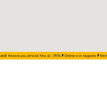
 Ancora più articoli fino al -75%
Online e in negozio
Visita le
Nazioni
Tutti i negozi
Albania
Algeria
Andorra
Arabia Sau
Emirati Arabi Uniti
Estonia
Filippine
Francia
Georg
Lituania
Lussemburgo
Maldive
Marocco
Martinica
San Marino
Serbia
Slovacchia
Spagna
Uruguay