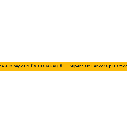
 in negozio
Visita le
FAQ
Super Saldi! Ancora più articoli f
Bosnia-Erzegovina
Bulgaria
Cipro
Croazia
a
India
Iraq
Italia
Kosovo
Lettonia
Libano
Panama
Paraguay
Qatar
Romania
Russia