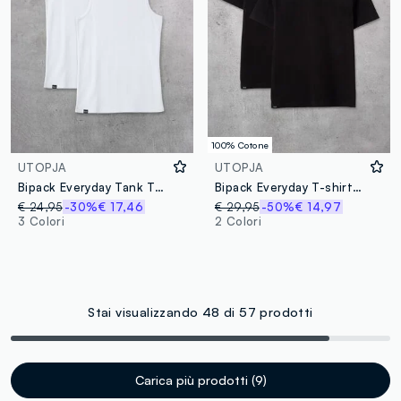
100% Cotone
UTOPJA
UTOPJA
Bipack Everyday Tank Top White
Bipack Everyday T-shirt Black
€ 24,95
-30%
€ 17,46
€ 29,95
-50%
€ 14,97
3 Colori
2 Colori
Stai visualizzando 48 di 57 prodotti
Carica più prodotti (9)