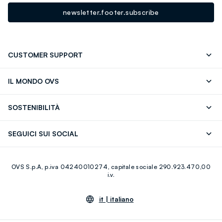
newsletter.footer.subscribe
CUSTOMER SUPPORT
Segui il tuo ordine
Contattaci: 0418520342 (lun-ven 9-
IL MONDO OVS
17)
OVS ❤️ friends
Stampa
FAQ
Store locator
SOSTENIBILITÀ
Careers
Franchising
Scopri il nostro percorso
Cotone Italiano
SEGUICI SUI SOCIAL
Giftcard
Eco Valore
Raccolta abiti usati
Facebook
Instagram
RE-UP
OVS S.p.A, p.iva 04240010274, capitale sociale 290.923.470,00
Youtube
Linkedin
i.v.
it |
italiano