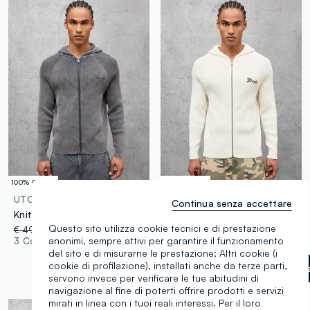
100% Cotone
100% Cotone
UTOPJA
UTOPJA
Continua senza accettare
Knit Ribbed Hoodie Washed Grey
Knit Ribbed Hoodie White
Questo sito utilizza cookie tecnici e di prestazione
€ 49,95
-50%
€ 24,97
€ 49,95
-50%
€ 24,97
anonimi, sempre attivi per garantire il funzionamento
3 Colori
3 Colori
del sito e di misurarne le prestazione; Altri cookie (i
cookie di profilazione), installati anche da terze parti,
Bianco panna
label.selectsi
servono invece per verificare le tue abitudini di
navigazione al fine di poterti offrire prodotti e servizi
mirati in linea con i tuoi reali interessi. Per il loro