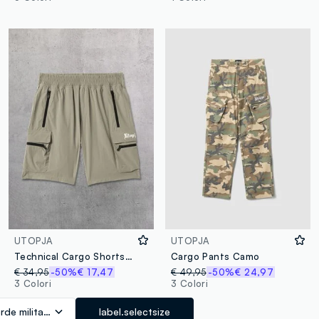
UTOPJA
UTOPJA
Technical Cargo Shorts Military Green
Cargo Pants Camo
€ 34,95
-50%
€ 17,47
€ 49,95
-50%
€ 24,97
3 Colori
3 Colori
rde militare
label.selectsize