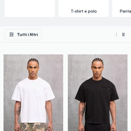
T-shirt e polo
Panta
Tutti i filtri