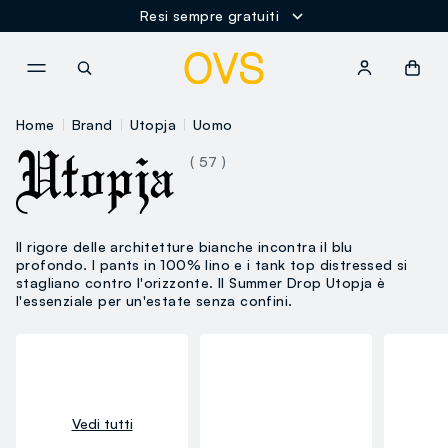
Resi sempre gratuiti
NAVIGATION.ARIA.GOTOMAINCONTENT
NAVIGATION.ARIA.GOTOFOOT
Home
Brand
Utopja
Uomo
( 57 )
Il rigore delle architetture bianche incontra il blu
profondo. I pants in 100% lino e i tank top distressed si
stagliano contro l'orizzonte. Il Summer Drop Utopja è
l'essenziale per un'estate senza confini.
Vedi tutti