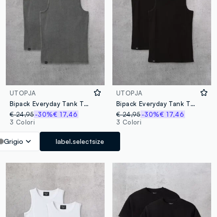
UTOPJA
UTOPJA
Bipack Everyday Tank Top Vintage Grey
Bipack Everyday Tank Top Black
€ 24,95
-30%
€ 17,46
€ 24,95
-30%
€ 17,46
3 Colori
3 Colori
Grigio
label.selectsize