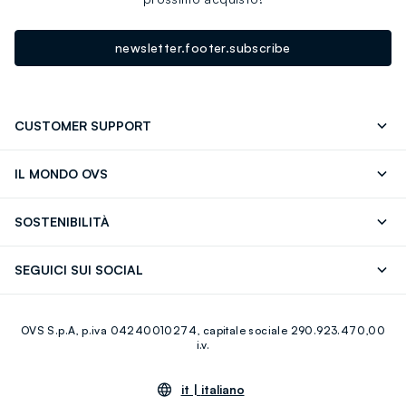
newsletter.footer.subscribe
CUSTOMER SUPPORT
Segui il tuo ordine
Contattaci: 0418520342 (lun-ven 9-
IL MONDO OVS
17)
OVS ❤️ friends
Stampa
FAQ
Store locator
SOSTENIBILITÀ
Careers
Franchising
Scopri il nostro percorso
Cotone Italiano
SEGUICI SUI SOCIAL
Giftcard
Eco Valore
Raccolta abiti usati
Facebook
Instagram
RE-UP
OVS S.p.A, p.iva 04240010274, capitale sociale 290.923.470,00
Youtube
Linkedin
i.v.
it |
italiano