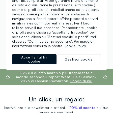
anonimi, sempre attivi per garantire il funzionamento
del sito e di misurarne le prestazione; Altri cookie (i
cookie di profilazione), installati anche da terze parti,
Jeans grigi da uomo
Jeans blu scuro uomo
servono invece per verificare le tue abitudini di
navigazione al fine di poterti offrire prodotti e servizi
Skinny jeans da uomo
mirati in linea con i tuoi reali interessi. Per il loro
Jeans azzurri donna
neri
utilizzo serve il tuo consenso. Per accettare i cookie
di profilazione clicca su "accetta tutti i cookie", per
selezionarli clicca su "Gestisci cookie" o per rifiutarli
Jeans da donna neri
Jeans bianchi da Donna
clicca su "Continua senza accettare". Per maggiori
informazioni consulta la nostra
Cookie Policy
Pantaloni in denim
Jeans da donna regular
Accetta tutti i
Gestisci cookie
cookie
footer.ariatitle
OVS è il quarto marchio più trasparente al
mondo secondo il report What Fuels Fashion?
2025 di Fashion Revolution.
Scopri di più
Un click, un regalo:
Iscriviti ora alla newsletter e ottieni il
-10% di sconto
sul tuo
prossimo acquisto!