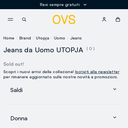
Resi sempre gratuiti
NAVIGATION.ARIA.GOTOMAINCONTENT
NAVIGATION.ARIA.GOTOFOOT
Home
Brand
Utopja
Uomo
Jeans
Jeans da Uomo UTOPJA
( 0 )
Sold out!
Scopri i nuovi arrivi della collezione!
Iscriviti alla newsletter
per rimanere aggiornato sulle nostre novità e promozioni.
Saldi
Donna
Uomo
Donna
0-36 mesi
search.noproducts.suggestedcategory.allproducts