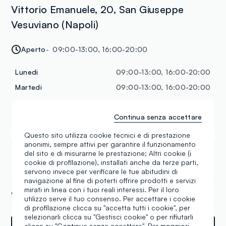
Vittorio Emanuele, 20, San Giuseppe
Vesuviano (Napoli)
Aperto
09:00-13:00, 16:00-20:00
Lunedi
09:00-13:00, 16:00-20:00
Martedi
09:00-13:00, 16:00-20:00
Mercoledi
09:00-13:00, 16:00-20:00
Continua senza accettare
Giovedi
09:00-13:00, 16:00-20:00
Venerdi
09:00-13:00, 16:00-20:00
Questo sito utilizza cookie tecnici e di prestazione
anonimi, sempre attivi per garantire il funzionamento
Sabato
09:00-13:00, 16:00-20:00
del sito e di misurarne le prestazione; Altri cookie (i
cookie di profilazione), installati anche da terze parti,
Domenica
09:00-13:00
servono invece per verificare le tue abitudini di
navigazione al fine di poterti offrire prodotti e servizi
mirati in linea con i tuoi reali interessi. Per il loro
+39 081 18578232
utilizzo serve il tuo consenso. Per accettare i cookie
di profilazione clicca su "accetta tutti i cookie", per
selezionarli clicca su "Gestisci cookie" o per rifiutarli
Indicazioni
clicca su "Continua senza accettare". Per maggiori