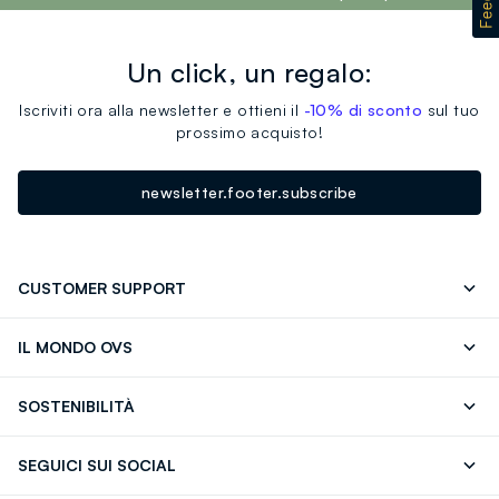
Un click, un regalo:
Iscriviti ora alla newsletter e ottieni il
-10% di sconto
sul tuo
prossimo acquisto!
newsletter.footer.subscribe
CUSTOMER SUPPORT
Segui il tuo ordine
Contattaci: 0418520342 (lun-ven 9-
IL MONDO OVS
17)
OVS ❤️ friends
Stampa
FAQ
Store locator
SOSTENIBILITÀ
Careers
Franchising
Scopri il nostro percorso
Cotone Italiano
SEGUICI SUI SOCIAL
Giftcard
Eco Valore
Raccolta abiti usati