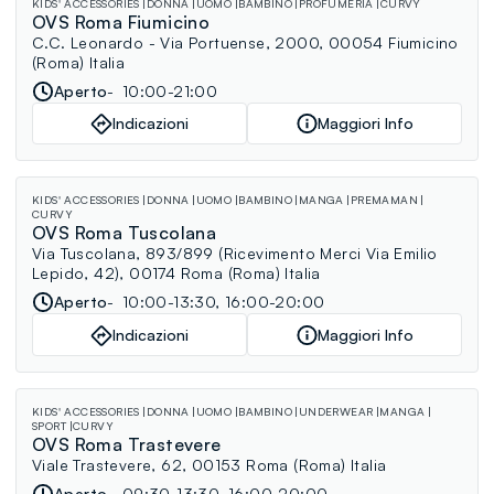
KIDS' ACCESSORIES
DONNA
UOMO
BAMBINO
PROFUMERIA
CURVY
OVS Roma Fiumicino
C.C. Leonardo - Via Portuense, 2000, 00054 Fiumicino
(Roma) Italia
Aperto
10:00-21:00
Indicazioni
Maggiori Info
KIDS' ACCESSORIES
DONNA
UOMO
BAMBINO
MANGA
PREMAMAN
CURVY
OVS Roma Tuscolana
Via Tuscolana, 893/899 (Ricevimento Merci Via Emilio
Lepido, 42), 00174 Roma (Roma) Italia
Aperto
10:00-13:30, 16:00-20:00
Indicazioni
Maggiori Info
KIDS' ACCESSORIES
DONNA
UOMO
BAMBINO
UNDERWEAR
MANGA
SPORT
CURVY
OVS Roma Trastevere
Viale Trastevere, 62, 00153 Roma (Roma) Italia
Aperto
09:30-13:30, 16:00-20:00