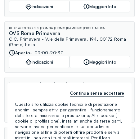
Indicazioni
Maggiori Info
KIDS' ACCESSORIES
DONNA
UOMO
BAMBINO
PROFUMERIA
OVS Roma Primavera
C.C. Primavera - V.le della Primavera, 194, 00172 Roma
(Roma) Italia
Aperto
09:00-20:30
Indicazioni
Maggiori Info
KIDS' ACCESSORIES
DONNA
UOMO
BAMBINO
CURVY
OVS Roma Case Rosse
Continua senza accettare
Via delle case rosse, 53, 00131 Roma (Roma) Italia
Aperto
10:00-13:30, 16:00-20:00
Questo sito utilizza cookie tecnici e di prestazione
anonimi, sempre attivi per garantire il funzionamento
Indicazioni
Maggiori Info
del sito e di misurarne le prestazione; Altri cookie (i
cookie di profilazione), installati anche da terze parti,
servono invece per verificare le tue abitudini di
navigazione al fine di poterti offrire prodotti e servizi
KIDS' ACCESSORIES
DONNA
UOMO
BAMBINO
PROFUMERIA
MANGA
mirati in linea con i tuoi reali interessi. Per il loro
CURVY