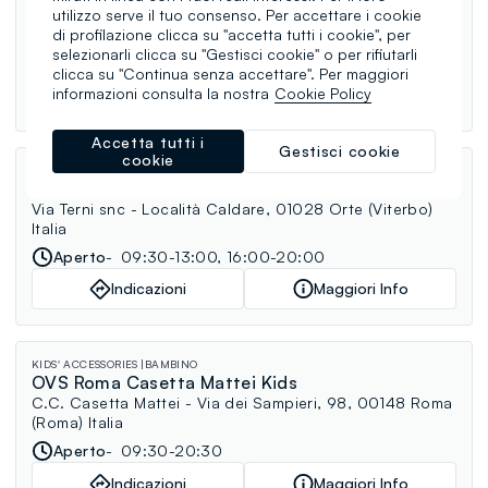
OVS Roma Gallia
utilizzo serve il tuo consenso. Per accettare i cookie
P.zza Tuscolo, 24A, 00183 Roma (Roma) Italia
di profilazione clicca su "accetta tutti i cookie", per
selezionarli clicca su "Gestisci cookie" o per rifiutarli
Aperto
10:00-13:30, 16:00-20:00
clicca su "Continua senza accettare". Per maggiori
informazioni consulta la nostra
Cookie Policy
Indicazioni
Maggiori Info
Accetta tutti i
Gestisci cookie
cookie
DONNA
UOMO
BAMBINO
MANGA
CURVY
OVS Orte
Via Terni snc - Località Caldare, 01028 Orte (Viterbo)
Italia
Aperto
09:30-13:00, 16:00-20:00
Indicazioni
Maggiori Info
KIDS' ACCESSORIES
BAMBINO
OVS Roma Casetta Mattei Kids
C.C. Casetta Mattei - Via dei Sampieri, 98, 00148 Roma
(Roma) Italia
Aperto
09:30-20:30
Indicazioni
Maggiori Info