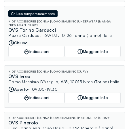
Chiuso temporaneamente
KIDS' ACCESSORIES
DONNA
UOMO
BAMBINO
UNDERWEAR
MANGA
PREMAMAN
CURVY
OVS Torino Carducci
Piazza Carducci, 169/173, 10126 Torino (Torino) Italia
Chiuso
Indicazioni
Maggiori Info
KIDS' ACCESSORIES
DONNA
UOMO
BAMBINO
CURVY
OVS Ivrea
Corso Massimo D'Azeglio, 6/8, 10015 Ivrea (Torino) Italia
Aperto
09:00-19:30
Indicazioni
Maggiori Info
KIDS' ACCESSORIES
DONNA
UOMO
BAMBINO
PROFUMERIA
CURVY
OVS Pinerolo
C.so Torino ang. C.so Bosio, 10064 Pinerolo (Torino)