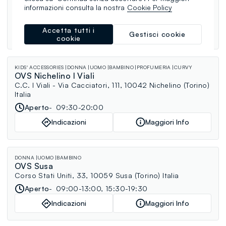
10036 Settimo Torinese (Torino) Italia
informazioni consulta la nostra
Cookie Policy
Aperto
09:30-20:00
Accetta tutti i
Indicazioni
Maggiori Info
Gestisci cookie
cookie
KIDS' ACCESSORIES
DONNA
UOMO
BAMBINO
PROFUMERIA
CURVY
OVS Nichelino I Viali
C.C. I Viali - Via Cacciatori, 111, 10042 Nichelino (Torino)
Italia
Aperto
09:30-20:00
Indicazioni
Maggiori Info
DONNA
UOMO
BAMBINO
OVS Susa
Corso Stati Uniti, 33, 10059 Susa (Torino) Italia
Aperto
09:00-13:00, 15:30-19:30
Indicazioni
Maggiori Info