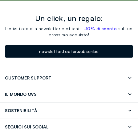
Un click, un regalo:
Iscriviti ora alla newsletter e ottieni il
-10% di sconto
sul tuo
prossimo acquisto!
newsletter.footer.subscribe
CUSTOMER SUPPORT
Segui il tuo ordine
Contattaci: 0418520342 (lun-ven 9-
IL MONDO OVS
17)
OVS ❤️ friends
Stampa
FAQ
Store locator
SOSTENIBILITÀ
Careers
Franchising
Scopri il nostro percorso
Cotone Italiano
SEGUICI SUI SOCIAL
Giftcard
Eco Valore
Raccolta abiti usati
Facebook
Instagram