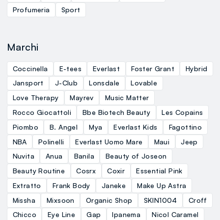
Profumeria
Sport
Marchi
Coccinella
E-tees
Everlast
Foster Grant
Hybrid
Jansport
J-Club
Lonsdale
Lovable
Love Therapy
Mayrev
Music Matter
Rocco Giocattoli
Bbe Biotech Beauty
Les Copains
Piombo
B. Angel
Mya
Everlast Kids
Fagottino
NBA
Polinelli
Everlast Uomo Mare
Maui
Jeep
Nuvita
Anua
Banila
Beauty of Joseon
Beauty Routine
Cosrx
Coxir
Essential Pink
Extratto
Frank Body
Janeke
Make Up Astra
Missha
Mixsoon
Organic Shop
SKIN1004
Croff
Chicco
Eye Line
Gap
Ipanema
Nicol Caramel