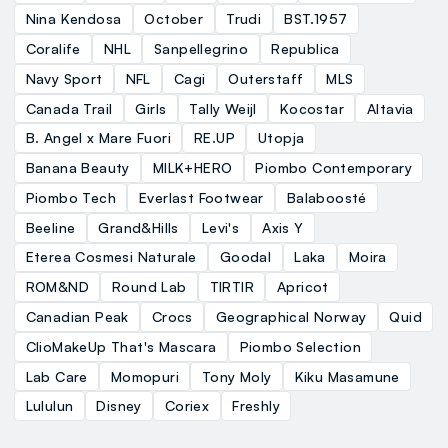
Nina Kendosa
October
Trudi
BST.1957
Coralife
NHL
Sanpellegrino
Republica
Navy Sport
NFL
Cagi
Outerstaff
MLS
Canada Trail
Girls
Tally Weijl
Kocostar
Altavia
B. Angel x Mare Fuori
RE.UP
Utopja
Banana Beauty
MILK+HERO
Piombo Contemporary
Piombo Tech
Everlast Footwear
Balaboosté
Beeline
Grand&Hills
Levi's
Axis Y
Eterea Cosmesi Naturale
Goodal
Laka
Moira
ROM&ND
Round Lab
TIRTIR
Apricot
Canadian Peak
Crocs
Geographical Norway
Quid
ClioMakeUp That's Mascara
Piombo Selection
Lab Care
Momopuri
Tony Moly
Kiku Masamune
Lululun
Disney
Coriex
Freshly