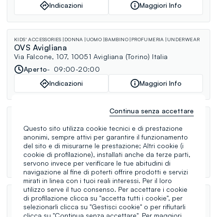
Indicazioni
Maggiori Info
KIDS' ACCESSORIES
DONNA
UOMO
BAMBINO
PROFUMERIA
UNDERWEAR
OVS Avigliana
Via Falcone, 107, 10051 Avigliana (Torino) Italia
Aperto
09:00-20:00
Indicazioni
Maggiori Info
Continua senza accettare
DONNA
UOMO
BAMBINO
OVS Torino Lingotto
Questo sito utilizza cookie tecnici e di prestazione
Via Nizza, 230, 10126 Torino (Torino) Italia
anonimi, sempre attivi per garantire il funzionamento
del sito e di misurarne le prestazione; Altri cookie (i
Aperto
10:00-20:30
cookie di profilazione), installati anche da terze parti,
Indicazioni
Maggiori Info
servono invece per verificare le tue abitudini di
navigazione al fine di poterti offrire prodotti e servizi
mirati in linea con i tuoi reali interessi. Per il loro
utilizzo serve il tuo consenso. Per accettare i cookie
KIDS' ACCESSORIES
DONNA
UOMO
BAMBINO
PROFUMERIA
MANGA
di profilazione clicca su "accetta tutti i cookie", per
OVS Settimo Torinese
selezionarli clicca su "Gestisci cookie" o per rifiutarli
C.C. Settimo Cielo Retail Park - Via Pietro Mascagni, 11,
clicca su "Continua senza accettare". Per maggiori