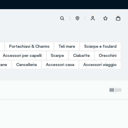
label.account.login
Portachiavi & Charms
Teli mare
Sciarpe e foulard
Accessori per capelli
Scarpe
Ciabatte
Orecchini
button.loginandregister
lane
Cancelleria
Accessori casa
Accessori viaggio
button.order.tracking
loyalty.euro.points
loyalty.guest.message