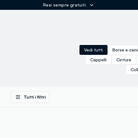
Resi sempre gratuiti
ER
Vedi tutti
Borse e zaini
Cappelli
Cinture
Col
Tutti i filtri